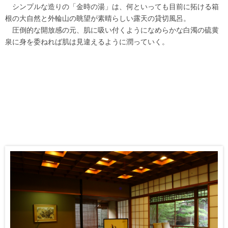
シンプルな造りの「金時の湯」は、何といっても目前に拓ける箱
根の大自然と外輪山の眺望が素晴らしい露天の貸切風呂。
圧倒的な開放感の元、肌に吸い付くようになめらかな白濁の硫黄
泉に身を委ねれば肌は見違えるように潤っていく。