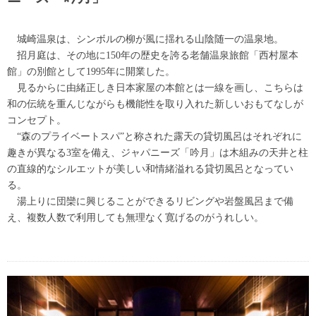
城崎温泉は、シンボルの柳が風に揺れる山陰随一の温泉地。
招月庭は、その地に150年の歴史を誇る老舗温泉旅館「西村屋本
館」の別館として1995年に開業した。
見るからに由緒正しき日本家屋の本館とは一線を画し、こちらは
和の伝統を重んじながらも機能性を取り入れた新しいおもてなしが
コンセプト。
“森のプライベートスパ”と称された露天の貸切風呂はそれぞれに
趣きが異なる3室を備え、ジャパニーズ「吟月」は木組みの天井と柱
の直線的なシルエットが美しい和情緒溢れる貸切風呂となってい
る。
湯上りに団欒に興じることができるリビングや岩盤風呂まで備
え、複数人数で利用しても無理なく寛げるのがうれしい。