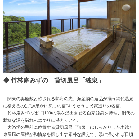
竹林庵みずの 貸切風呂「独泉」
関東の奥座敷と称される熱海の先、海産物の逸品が揃う網代温泉
に構えるのは“源泉かけ流しの宿”をうたう古民家造りの名宿。
竹林庵みずのは1日100tの湯を湧出させる自家源泉を持ち、網代の
新鮮な湯を溢れんばかりに湛えている。
大浴場の手前に位置する貸切風呂「独泉」はしっかりした木縁と
東屋風の屋根が和情緒を醸し出す素朴な設えで、湯に浸かれば日頃