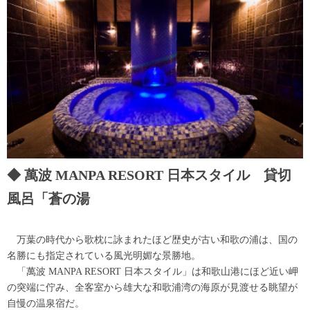
萬波 MANPA RESORT 日本スタイル 貸切
風呂「蒼の湯
万葉の時代から歌枕に詠まれたほど歴史が古い和歌の浦は、国の
名勝にも指定されている風光明媚な景勝地。
「萬波 MANPA RESORT 日本スタイル」は和歌山港にほど近い岬
の突端に佇み、全客室から雄大な和歌浦湾の海原が見渡せる眺望が
自慢の温泉宿だ。