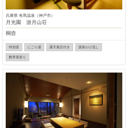
兵庫県 有馬温泉（神戸市）
月光園 游月山荘
桐壺
特別室
にごり湯
露天風呂付き
源泉かけ流し
数寄屋造り