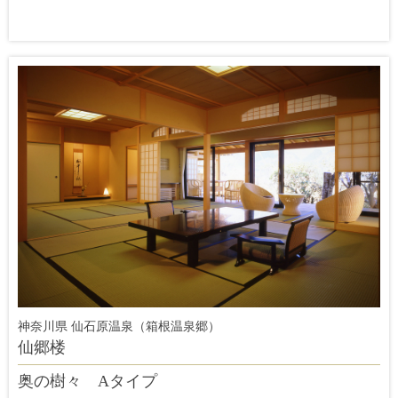
神奈川県 仙石原温泉（箱根温泉郷）
仙郷楼
奥の樹々 Aタイプ