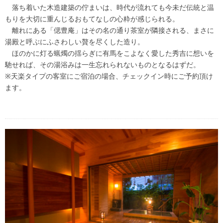
落ち着いた木造建築の佇まいは、時代が流れても今未だ伝統と温
もりを大切に重んじるおもてなしの心粋が感じられる。
離れにある「偲豊庵」はその名の通り茶室が隣接される、まさに
湯殿と呼ぶにふさわしい贅を尽くした造り。
ほのかに灯る蝋燭の揺らぎに有馬をこよなく愛した秀吉に想いを
馳せれば、その湯浴みは一生忘れられないものとなるはずだ。
※天楽タイプの客室にご宿泊の場合、チェックイン時にご予約頂け
ます。