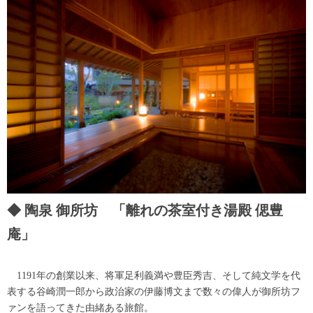
陶泉 御所坊 「離れの茶室付き湯殿 偲豊
庵」
1191年の創業以来、将軍足利義満や豊臣秀吉、そして純文学を代
表する谷崎潤一郎から政治家の伊藤博文まで数々の偉人が御所坊フ
ァンを語ってきた由緒ある旅館。