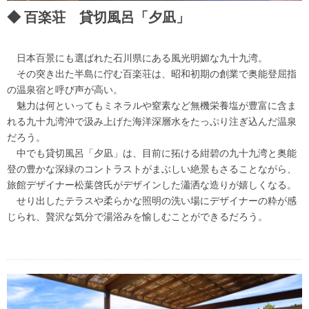
百楽荘 貸切風呂「夕凪」
日本百景にも選ばれた石川県にある風光明媚な九十九湾。
その突き出た半島に佇む百楽荘は、昭和初期の創業で奥能登屈指
の温泉宿と呼び声が高い。
魅力は何といってもミネラルや窒素など無機栄養塩が豊富に含ま
れる九十九湾沖で汲み上げた海洋深層水をたっぷり注ぎ込んだ温泉
だろう。
中でも貸切風呂「夕凪」は、目前に拓ける紺碧の九十九湾と奥能
登の豊かな深緑のコントラストがまぶしい絶景もさることながら、
旅館デザイナー松葉啓氏がデザインした瀟洒な造りが嬉しくなる。
せり出したテラスや柔らかな照明の洗い場にデザイナーの粋が感
じられ、贅沢な気分で湯浴みを愉しむことができるだろう。