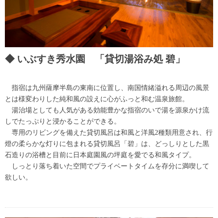
いぶすき秀水園 「貸切湯浴み処 碧」
指宿は九州薩摩半島の東南に位置し、南国情緒溢れる周辺の風景
とは様変わりした純和風の設えに心がふっと和む温泉旅館。
湯治場としても人気がある効能豊かな指宿のいで湯を源泉かけ流
しでたっぷりと浸かることができる。
専用のリビングを備えた貸切風呂は和風と洋風2種類用意され、行
燈の柔らかな灯りに包まれる貸切風呂「碧」は、どっしりとした黒
石造りの浴槽と目前に日本庭園風の坪庭を愛でる和風タイプ。
しっとり落ち着いた空間でプライベートタイムを存分に満喫して
欲しい。