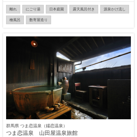
離れ
にごり湯
日本庭園
露天風呂付き
源泉かけ流し
檜風呂
数寄屋造り
群馬県 つま恋温泉（嬬恋温泉）
つま恋温泉 山田屋温泉旅館