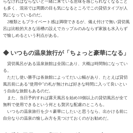
らなければならないと一緒に来ている意味を感じられなくなること
も多く、混浴では周囲の目も気になるところでこの貸切タイプが人
気になっているのだ。
2種類ともプライベート感は満喫できるが、備え付けで無い貸切風
呂は比較的大きな浴槽の設えでカップルのみならず家族も水入らず
で愉しめるという利点がある。
いつもの温泉旅行が「ちょっと豪華になる」
貸切風呂がある温泉旅館は全国にあり、大概は時間制になってい
る。
ただし使い勝手は各旅館によってだいぶ幅があり、たとえば貸切
風呂前にある“使用中”の札が無ければ好きな時間に入って良いとい
う自由な旅館もあるのだ。
また、当日予約すれば露天風呂を始め10個以上の貸切風呂が全て
無料で使用できるという何とも贅沢な配慮のところも。
いつもの温泉旅行を少々豪華にしたいと思うなら、出かける前に
自分なりの温泉の愉しみ方を見つけておくのがお勧めだ。