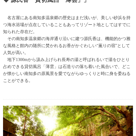
名古屋にある南知多温泉郷の歴史はまだ浅いが、美しい砂浜を持
つ海水浴場が点在していることもあってリゾート地としてはすでに
知られた存在だ。
その南知多温泉郷の海岸通り沿いに建つ源氏香は、機能的かつ雅
な風格と館内の随所に焚かれるお香がかぐわしい“薫りの宿”として
人気が高い。
地下1300mから汲み上げられ長寿の湯と呼ばれるいで湯をひとり
占めできる貸切風呂「薄雲」は石造りの落ち着いた風合いで、どこ
か懐かしい南知多の原風景を愛でながらゆっくりと時に身を委ねる
ことができる。