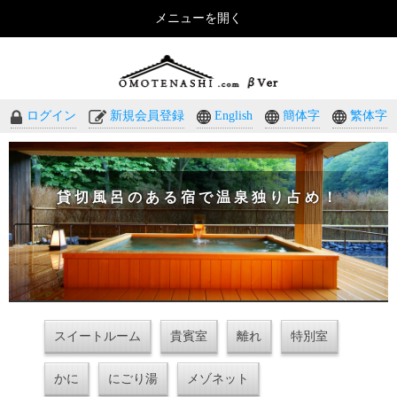
メニューを開く
おもてなしのホテル・温泉旅館予約｜omotenashi.com
ログイン
新規会員登録
English
簡体字
繁体字
貸切風呂のある宿で温泉独り占め！
スイートルーム
貴賓室
離れ
特別室
かに
にごり湯
メゾネット