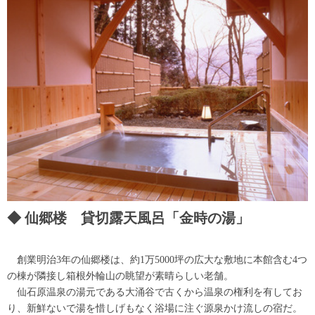
仙郷楼 貸切露天風呂「金時の湯」
創業明治3年の仙郷楼は、約1万5000坪の広大な敷地に本館含む4つ
の棟が隣接し箱根外輪山の眺望が素晴らしい老舗。
仙石原温泉の湯元である大涌谷で古くから温泉の権利を有してお
り、新鮮ないで湯を惜しげもなく浴場に注ぐ源泉かけ流しの宿だ。