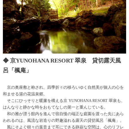
京YUNOHANA RESORT 翠泉 貸切露天風
呂「楓庵」
京の奥座敷と称され、四季折々の移ろいゆく自然美が旅人の心を
和ませる湯の花温泉郷。
そこにひっそりと暖簾を構える京 YUNOHANA RESORT 翠泉も、
はんなりと静かな時をおもてなしの第一と重んじている。
和の雅が漂う館内を進んで宿自慢の端正な庭園を渡った先にあら
われるのは、風流な岩造りの野趣溢れる露天の貸切風呂「楓庵」。
風にそよぐ樹々の葉音まで耳にできる静寂な空間は、心のリフレ