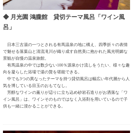
月光園 鴻朧館 貸切テーマ風呂「ワイン風
呂」
日本三古湯の一つとされる有馬温泉の地に構え、四季折々の表情
で魅せる落葉山と清流滝川が織り成す自然美に抱かれた風光明媚な
景観が自慢の温泉旅館。
有馬温泉の中では数少ない100％源泉かけ流しをうたい、様々な趣
向を凝らした浴場で湯の贅を堪能できる。
中でも3つの異なったテーマを持つ貸切風呂は幅広い年代層から人
気を博している目玉のおもてなし。
芳醇なワインの薫りが辺りに立ち込め砂岩石造りがお洒落な「ワ
イン風呂」は、ワインそのものではなく入浴剤を用いているので子
供も一緒に浸かることができる。