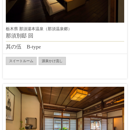
栃木県 那須湯本温泉（那須温泉郷）
那須別邸 回
其の伍 B‐type
スイートルーム
源泉かけ流し