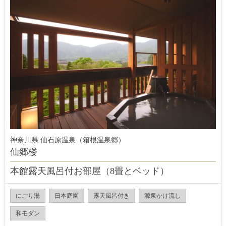
神奈川県 仙石原温泉（箱根温泉郷）
仙郷楼
本館露天風呂付お部屋（8畳とベッド）
にごり湯
日本庭園
露天風呂付き
源泉かけ流し
和モダン