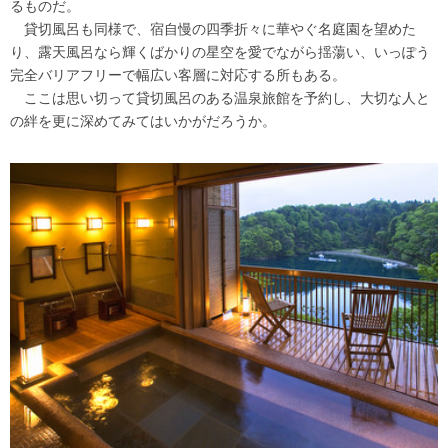
るものだ。
貸切風呂も同様で、宿自慢の四季折々に華やぐ名庭園を望めた
り、露天風呂なら輝くばかりの星空を愛でながら揺蕩い、いっぽう
完全バリアフリーで幅広い客層に対応する所もある。
ここは思い切って貸切風呂のある温泉旅館を予約し、大切な人と
の絆を更に深めてみてはいかがだろうか。