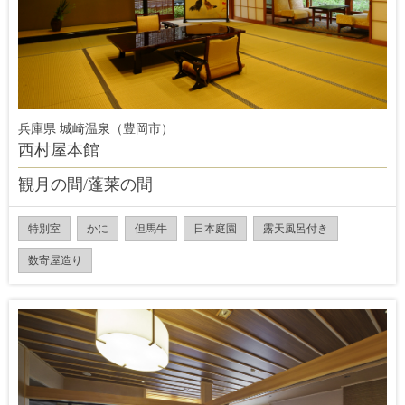
兵庫県 城崎温泉（豊岡市）
西村屋本館
観月の間/蓬莱の間
特別室
かに
但馬牛
日本庭園
露天風呂付き
数寄屋造り