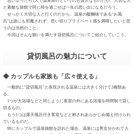
思い立ったら1人で温泉旅行というのも贅沢なものだが、大切な人
と素敵な旅館で同じ時を過ごせば一生の思い出になるだろう。
せっかく大切な人と行くのだから、温泉の醍醐味である“お風
呂”は誰にも邪魔されず、思い切りプライベート感を満喫したいと思
うのは当然のこと。
今回はそんな願いを満たす貸切風呂についてご紹介していこう。
貸切風呂の魅力について
カップルも家族も「広々使える」
一般的に“貸切風呂”と表現される温泉には大きく分けて2種類あ
る。
1つが大浴場などと同じように客室の外にある浴場を時間制で貸し
切るもの。
もう1つは露天風呂付き客室などと称されあらかじめ備え付けられ
ているものだ。
特にカップルで温泉旅館を訪れた場合、温泉には男女分かれて入