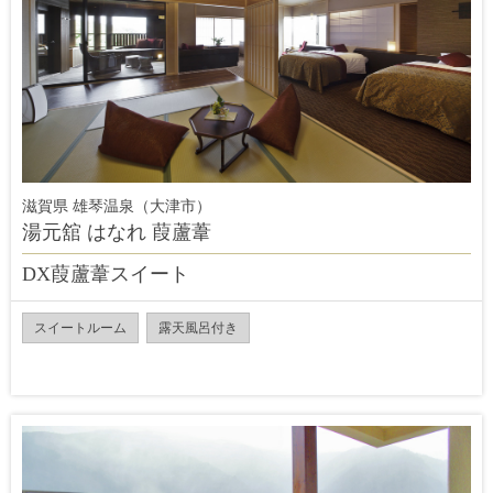
滋賀県 雄琴温泉（大津市）
湯元舘 はなれ 葭蘆葦
DX葭蘆葦スイート
スイートルーム
露天風呂付き