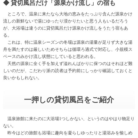
貸切風呂だけ「源泉かけ流し」の宿も
ところで、温泉に来たなら大地の恵みをたっぷり含んだ源泉かけ
流しの新鮮ないで湯にゆったり浸かりたいと思う人もいるだろう
が、大浴場は違うのに貸切風呂だけ源泉かけ流しをうたう宿もあ
る。
これは、特に温泉シーズンの冬場は源泉の湯量が足りず大きな湯
舟を満たすのは厳しいためそちらは循環ろ過式で対応し、小規模ス
ペースのみかけ流し状態にしていると思われる。
天然の源泉に全く手を加えず溢れんばかりに保つのはそれほど難
しいのだが、こだわり派の読者は予約前にしっかり確認しておくと
良いかもしれない。
一押しの貸切風呂をご紹介
温泉旅館に来たのに大浴場1つしかない、というのはやはり物足り
ない。
昨今はどの旅館も浴場に趣向を凝らしゆったりと湯浴みを愉しめ