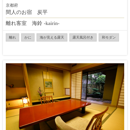
京都府
間人のお宿 炭平
離れ客室 海鈴 -kairin-
離れ
かに
海が見える露天
露天風呂付き
和モダン