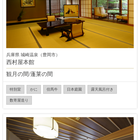
兵庫県 城崎温泉（豊岡市）
西村屋本館
観月の間/蓬莱の間
特別室
かに
但馬牛
日本庭園
露天風呂付き
数寄屋造り