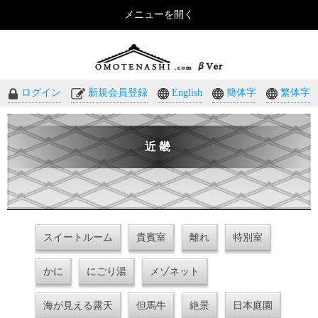
メニューを開く
おもてなしのホテル・温泉旅館予約｜omotenashi.com
ログイン
新規会員登録
English
簡体字
繁体字
近畿
スイートルーム
貴賓室
離れ
特別室
かに
にごり湯
メゾネット
海が見える露天
但馬牛
絶景
日本庭園