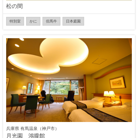
松の間
特別室
かに
但馬牛
日本庭園
兵庫県 有馬温泉（神戸市）
月光園 鴻朧館