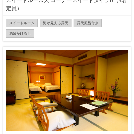
スイートルーム天 コーナースイートタイプB（4名
定員）
スイートルーム
海が見える露天
露天風呂付き
源泉かけ流し