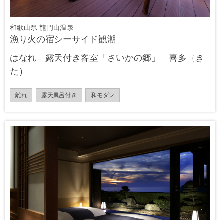
和歌山県 龍門山温泉
漁り火の宿シーサイド観潮
はなれ 露天付き客室「さいかの郷」 喜多（き
た）
離れ
露天風呂付き
和モダン