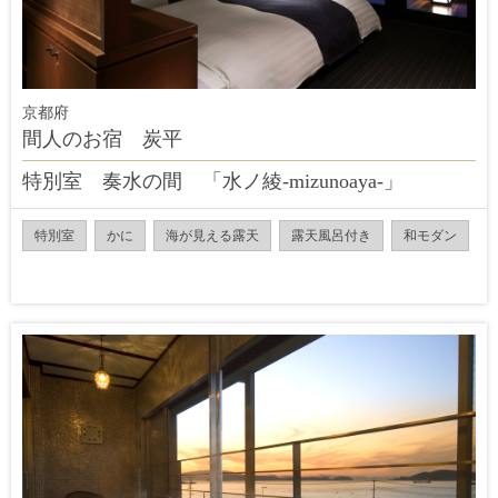
京都府
間人のお宿 炭平
特別室 奏水の間 「水ノ綾-mizunoaya-」
特別室
かに
海が見える露天
露天風呂付き
和モダン