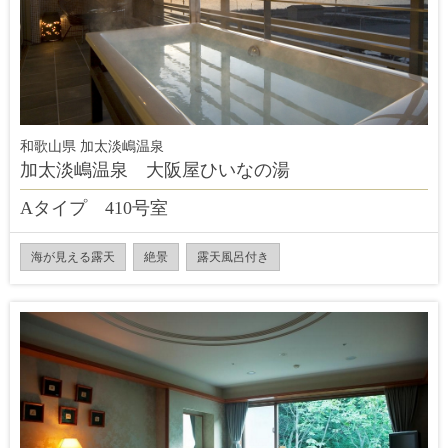
和歌山県 加太淡嶋温泉
加太淡嶋温泉 大阪屋ひいなの湯
Aタイプ 410号室
海が見える露天
絶景
露天風呂付き