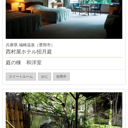
兵庫県 城崎温泉（豊岡市）
西村屋ホテル招月庭
庭の棟 和洋室
スイートルーム
かに
但馬牛