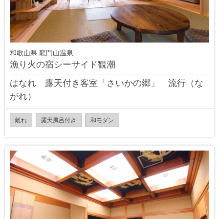
和歌山県 龍門山温泉
漁り火の宿シーサイド観潮
はなれ 露天付き客室「さいかの郷」 流行（な
がれ）
離れ
露天風呂付き
和モダン