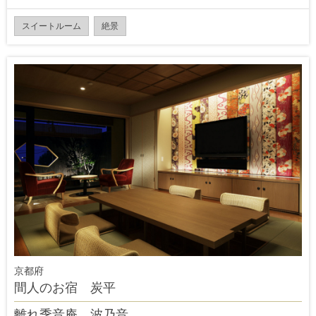
スイートルーム
絶景
京都府
間人のお宿 炭平
離れ季音庵 波乃音