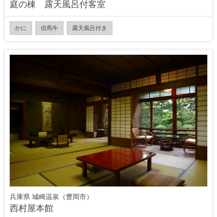
庭の棟 露天風呂付客室
かに
但馬牛
露天風呂付き
兵庫県 城崎温泉（豊岡市）
西村屋本館