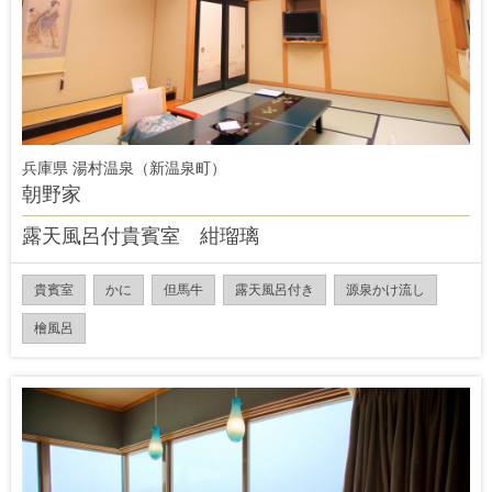
兵庫県 湯村温泉（新温泉町）
朝野家
露天風呂付貴賓室 紺瑠璃
貴賓室
かに
但馬牛
露天風呂付き
源泉かけ流し
檜風呂