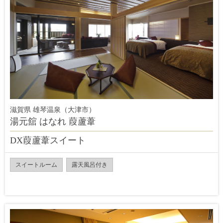
滋賀県 雄琴温泉（大津市）
湯元舘 はなれ 葭蘆葦
DX葭蘆葦スイート
スイートルーム
露天風呂付き