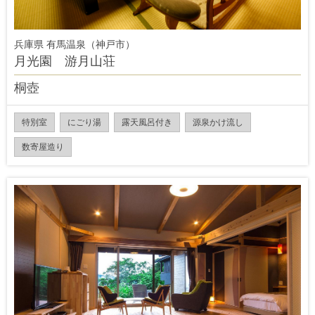
兵庫県 有馬温泉（神戸市）
月光園 游月山荘
桐壺
特別室
にごり湯
露天風呂付き
源泉かけ流し
数寄屋造り