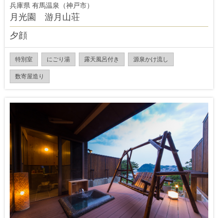
兵庫県 有馬温泉（神戸市）
月光園 游月山荘
夕顔
特別室
にごり湯
露天風呂付き
源泉かけ流し
数寄屋造り