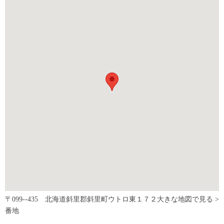
〒099--435 北海道斜里郡斜里町ウトロ東１７２
大きな地図で見る >
番地