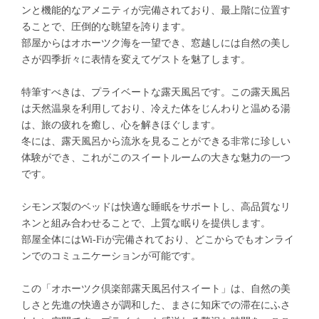
ンと機能的なアメニティが完備されており、最上階に位置す
ることで、圧倒的な眺望を誇ります。
部屋からはオホーツク海を一望でき、窓越しには自然の美し
さが四季折々に表情を変えてゲストを魅了します。
特筆すべきは、プライベートな露天風呂です。この露天風呂
は天然温泉を利用しており、冷えた体をじんわりと温める湯
は、旅の疲れを癒し、心を解きほぐします。
冬には、露天風呂から流氷を見ることができる非常に珍しい
体験ができ、これがこのスイートルームの大きな魅力の一つ
です。
シモンズ製のベッドは快適な睡眠をサポートし、高品質なリ
ネンと組み合わせることで、上質な眠りを提供します。
部屋全体にはWi-Fiが完備されており、どこからでもオンライ
ンでのコミュニケーションが可能です。
この「オホーツク倶楽部露天風呂付スイート」は、自然の美
しさと先進の快適さが調和した、まさに知床での滞在にふさ