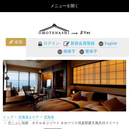
メニューを開く
北こぶし知床 ホテル＆リゾート オホーツク倶楽部露天風呂付スイート（北海道）のご紹介 - おも
てなしのホテル・温泉旅館予約｜omotenashi.com
追加
ログイン
新規会員登録
English
簡体字
繁体字
トップ
北海道エリア
北海道
北こぶし知床 ホテル＆リゾート オホーツク倶楽部露天風呂付スイート