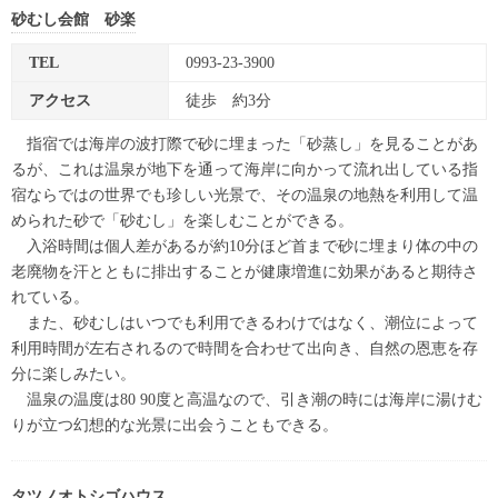
砂むし会館 砂楽
TEL
0993-23-3900
アクセス
徒歩 約3分
指宿では海岸の波打際で砂に埋まった「砂蒸し」を見ることがあ
るが、これは温泉が地下を通って海岸に向かって流れ出している指
宿ならではの世界でも珍しい光景で、その温泉の地熱を利用して温
められた砂で「砂むし」を楽しむことができる。
入浴時間は個人差があるが約10分ほど首まで砂に埋まり体の中の
老廃物を汗とともに排出することが健康増進に効果があると期待さ
れている。
また、砂むしはいつでも利用できるわけではなく、潮位によって
利用時間が左右されるので時間を合わせて出向き、自然の恩恵を存
分に楽しみたい。
温泉の温度は80 90度と高温なので、引き潮の時には海岸に湯けむ
りが立つ幻想的な光景に出会うこともできる。
タツノオトシゴハウス