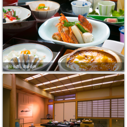
海鮮会席 滋味会席