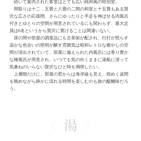
続いて案内された客室はとても広い純和風の特別室。
間取りは十二．五畳と八畳の二間の和室と十五畳もある贅
沢な広さの応接間、さらにゆったりと手足を伸ばせる内風呂
付きとゆとりの空間が用意されているにも関わらず、最大定
員は6名というから贅沢に寛げることは間違いない。
床の間や部屋の調度品にも古美術が配され、行灯が照らす
温かな色合いの照明が醸す雰囲気は昭和レトロな癒やしの空
間が演出されていて、部屋に備えられた内風呂には香り豊か
な檜風呂が用意され、いつでも気の向くままに湯船に浸って
気兼ねのいらない贅沢なひと時を満喫したい。
上層階だけに、部屋の窓からは海岸線も見え、煌めく波間
を眺めながら静かに流れる時間を楽しむのも旅の醍醐味だろ
う。