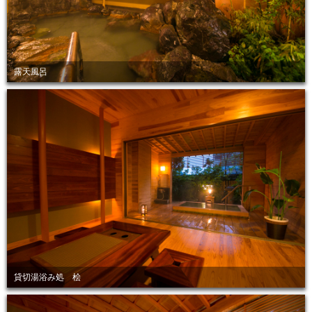
露天風呂
貸切湯浴み処 桧