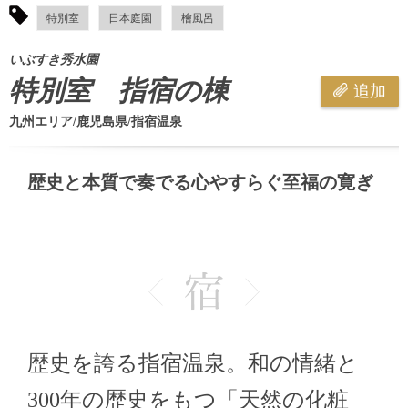
特別室
日本庭園
檜風呂
いぶすき秀水園
特別室 指宿の棟
追加
九州エリア/鹿児島県/指宿温泉
歴史と本質で奏でる心やすらぐ至福の寛ぎ
歴史を誇る指宿温泉。和の情緒と
300年の歴史をもつ「天然の化粧