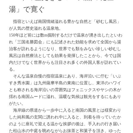
湯」で寛ぐ
指宿といえば南国情緒溢れる豊かな自然と「砂むし風呂」
が人気の歴史溢れる温泉地。
150年ほど前には数m掘削するだけで温泉が湧き出したといわ
れ「三国名勝図会」にも記述された効能を求めて全国から湯
治客が訪れるようになり、世界でも類をみない珍しい砂むし
風呂は自然療法としても効果を発揮したことから、今では国
内だけでなく世界からも注目され多くの外国人客が訪れてい
る。
そんな温泉自慢の指宿温泉にあり、海岸沿いに佇む「いぶ
すき秀水園」は九州薩摩半島の東南に位置し、東洋のハワイ
とも称される海岸沿いの雰囲気はフェニックスやヤシの木が
揺れる南国ムードに溢れ、温暖な気候は観光をするにもあり
がたい。
海岸線の県道から一歩中に入ると南国の風景とは様変わり
した純和風の玄関に誘われ中に入ると、到着を待っていたか
のように座礼で迎える温かな挨拶の後は、手入れの行き届い
た枯山水の中庭を眺めながらお抹茶と和菓子を頂き、ゆった