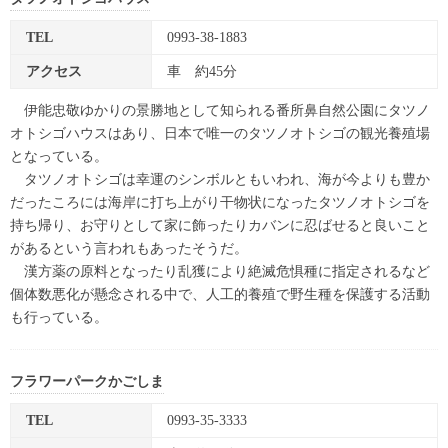
TEL
0993-38-1883
アクセス
車 約45分
伊能忠敬ゆかりの景勝地として知られる番所鼻自然公園にタツノ
オトシゴハウスはあり、日本で唯一のタツノオトシゴの観光養殖場
となっている。
タツノオトシゴは幸運のシンボルともいわれ、海が今よりも豊か
だったころには海岸に打ち上がり干物状になったタツノオトシゴを
持ち帰り、お守りとして家に飾ったりカバンに忍ばせると良いこと
があるという言われもあったそうだ。
漢方薬の原料となったり乱獲により絶滅危惧種に指定されるなど
個体数悪化が懸念される中で、人工的養殖で野生種を保護する活動
も行っている。
フラワーパークかごしま
TEL
0993-35-3333