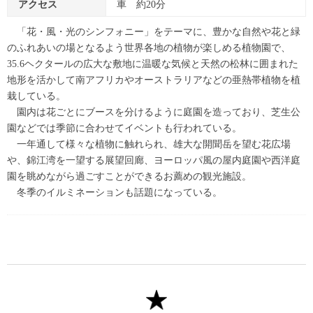
アクセス
車 約20分
「花・風・光のシンフォニー」をテーマに、豊かな自然や花と緑
のふれあいの場となるよう世界各地の植物が楽しめる植物園で、
35.6ヘクタールの広大な敷地に温暖な気候と天然の松林に囲まれた
地形を活かして南アフリカやオーストラリアなどの亜熱帯植物を植
栽している。
園内は花ごとにブースを分けるように庭園を造っており、芝生公
園などでは季節に合わせてイベントも行われている。
一年通して様々な植物に触れられ、雄大な開聞岳を望む花広場
や、錦江湾を一望する展望回廊、ヨーロッパ風の屋内庭園や西洋庭
園を眺めながら過ごすことができるお薦めの観光施設。
冬季のイルミネーションも話題になっている。