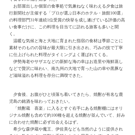
お部屋出しか個室の食事処で気兼ねなく味わえる夕食は旅
行新聞社が主催する「プロが選ぶ日本のホテル・旅館100選」
の料理部門31年連続1位受賞の快挙を成し遂げている評価の高
い食事だけに、この料理を目当てに訪れる旅客も多いと聞
く。
温暖な気候と海と大地に育まれた指宿の食材は季節ごとに
素材そのものの旨味が最大限に引き出され、巧みの技で丁寧
に仕上げられた料理がタイミングよく運ばれてくる。
伊勢海老やサザエなどの新鮮な海の幸はお造里や海鮮蒸し
などで贅沢に味わい、南九州の大地で育った山の幸や黒豚な
ど滋味溢れる料理を存分に満喫できた。
夕食後、お腹がひと頃落ち着いてきたら、焼酎が有名な鹿
児島の銘酒を味わっておきたい。
「焼酎蔵 喜楽」に入るとすぐ右手にある焼酎棚にはオリ
ジナル焼酎も含めて約100種を超える焼酎が並んでいて、好み
に合わせた焼酎に必ず出会えるはず。
希少な森伊蔵や魔王、伊佐美なども当然のように提供され