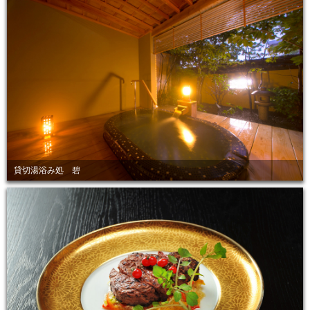
貸切湯浴み処 碧