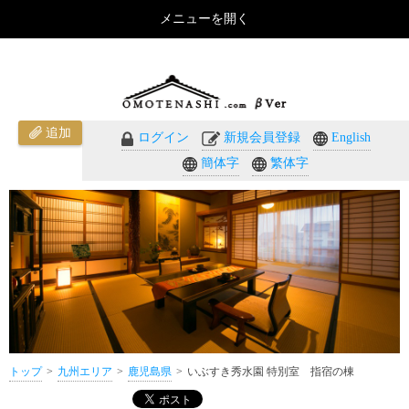
メニューを開く
いぶすき秀水園 特別室 指宿の棟（鹿児島県）のご紹介 - おもてなしのホテル・温泉旅館予約｜
omotenashi.com
追加
ログイン
新規会員登録
English
簡体字
繁体字
トップ
九州エリア
鹿児島県
いぶすき秀水園 特別室 指宿の棟