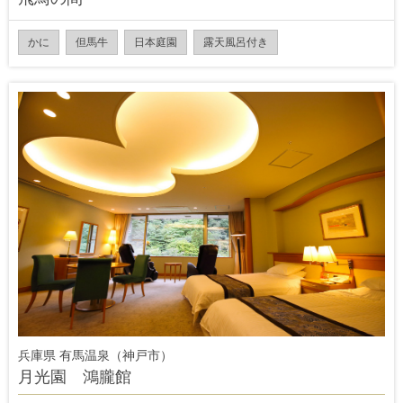
かに
但馬牛
日本庭園
露天風呂付き
兵庫県 有馬温泉（神戸市）
月光園 鴻朧館