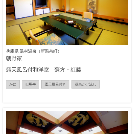
兵庫県 湯村温泉（新温泉町）
朝野家
露天風呂付和洋室 蘇方・紅藤
かに
但馬牛
露天風呂付き
源泉かけ流し