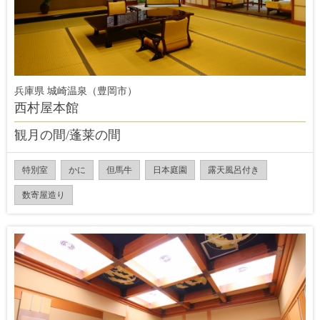
兵庫県 城崎温泉（豊岡市）
西村屋本館
観月の間/蓬莱の間
特別室
かに
但馬牛
日本庭園
露天風呂付き
数寄屋造り