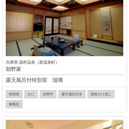
兵庫県 湯村温泉（新温泉町）
朝野家
露天風呂付特別室 瑠璃
特別室
かに
但馬牛
露天風呂付き
源泉かけ流し
檜風呂