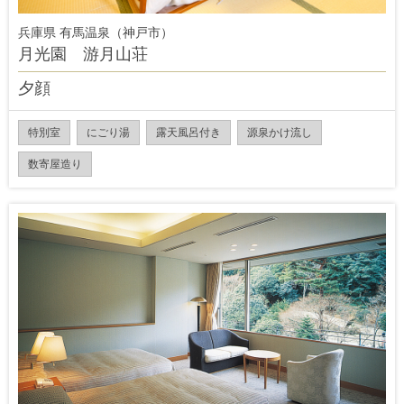
兵庫県 有馬温泉（神戸市）
月光園 游月山荘
夕顔
特別室
にごり湯
露天風呂付き
源泉かけ流し
数寄屋造り