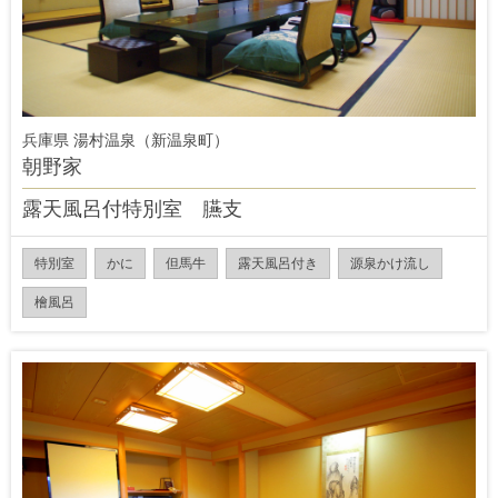
兵庫県 湯村温泉（新温泉町）
朝野家
露天風呂付特別室 臙支
特別室
かに
但馬牛
露天風呂付き
源泉かけ流し
檜風呂