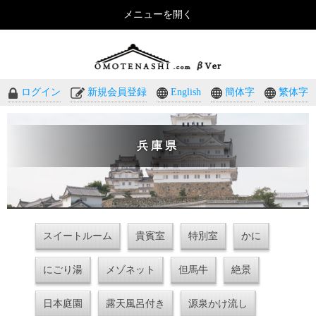
メニューを開く
おもてなしのホテル・温泉旅館予約｜omotenashi.com
ログイン
新規会員登録
English
簡体字
繁体字
兵庫県
スイートルーム
貴賓室
特別室
かに
にごり湯
メゾネット
但馬牛
絶景
日本庭園
露天風呂付き
源泉かけ流し