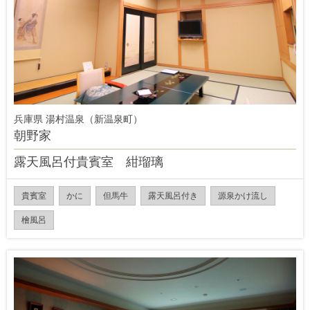
兵庫県 湯村温泉（新温泉町）
朝野家
露天風呂付貴賓室 紺瑠璃
貴賓室
かに
但馬牛
露天風呂付き
源泉かけ流し
檜風呂