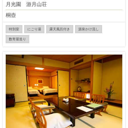
月光園 游月山荘
桐壺
特別室
にごり湯
露天風呂付き
源泉かけ流し
数寄屋造り