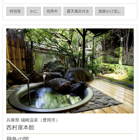
特別室
かに
但馬牛
露天風呂付き
源泉かけ流し
兵庫県 城崎温泉（豊岡市）
西村屋本館
飛鳥の間