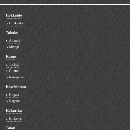
Hokkaido
Hokkaido
Tohoku
Aomori
Miyagi
Kanto
Tochigi
Gunma
Kanagawa
Koushinetsu
Niigata
Nagano
Hokuriku
Ishikawa
Tokai