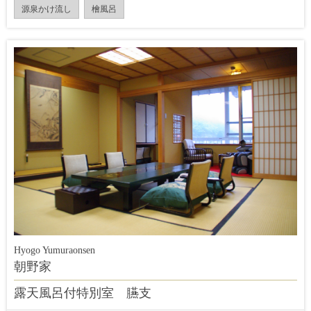
源泉かけ流し
檜風呂
Hyogo Yumuraonsen
朝野家
露天風呂付特別室 臙支