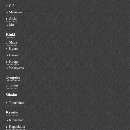
Gifu
Shizuoka
Aichi
Mie
Kinki
Shiga
Kyoto
Osaka
Hyogo
Wakayama
Tyugoku
Tottori
Sikoku
Tokushima
Kyushu
Kumamoto
Kagoshima