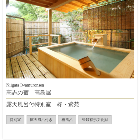
Niigata Iwamuronsen
高志の宿 高島屋
露天風呂付特別室 柊・紫苑
特別室
露天風呂付き
檜風呂
登録有形文化財