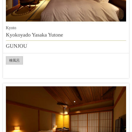
Kyoto
Kyokoyado Yasaka Yutone
GUNJOU
檜風呂