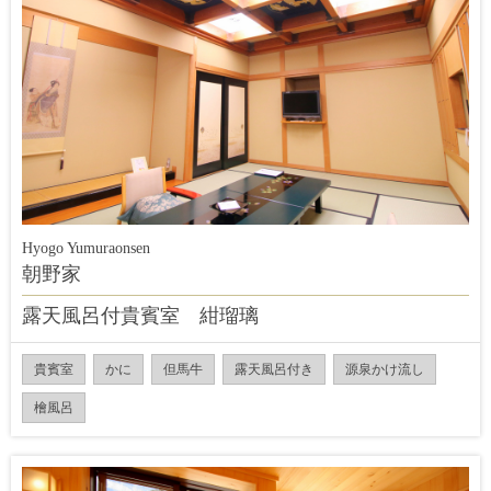
Hyogo Yumuraonsen
朝野家
露天風呂付貴賓室 紺瑠璃
貴賓室
かに
但馬牛
露天風呂付き
源泉かけ流し
檜風呂