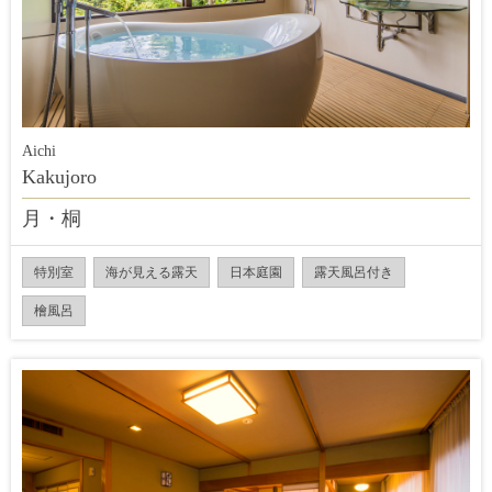
Aichi
Kakujoro
月・桐
特別室
海が見える露天
日本庭園
露天風呂付き
檜風呂