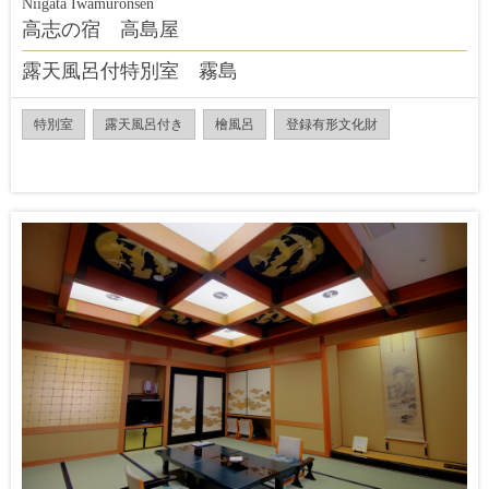
Niigata Iwamuronsen
高志の宿 高島屋
露天風呂付特別室 霧島
特別室
露天風呂付き
檜風呂
登録有形文化財