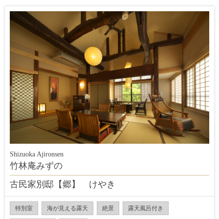
Shizuoka Ajironsen
竹林庵みずの
古民家別邸【郷】 けやき
特別室
海が見える露天
絶景
露天風呂付き