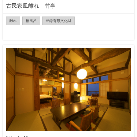
古民家風離れ 竹亭
離れ
檜風呂
登録有形文化財