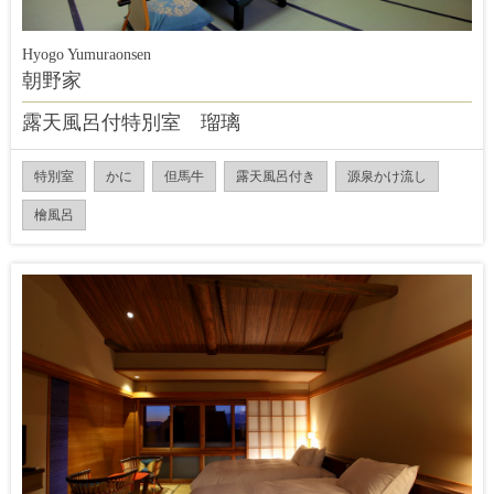
Hyogo Yumuraonsen
朝野家
露天風呂付特別室 瑠璃
特別室
かに
但馬牛
露天風呂付き
源泉かけ流し
檜風呂