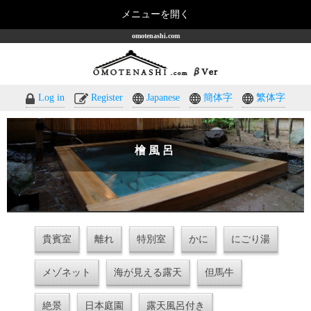
メニューを開く
omotenashi.com
Log in
Register
Japanese
簡体字
繁体字
檜風呂
貴賓室
離れ
特別室
かに
にごり湯
メゾネット
海が見える露天
但馬牛
絶景
日本庭園
露天風呂付き