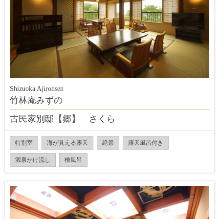
Shizuoka Ajironsen
竹林庵みずの
古民家別邸【郷】 さくら
特別室
海が見える露天
絶景
露天風呂付き
源泉かけ流し
檜風呂