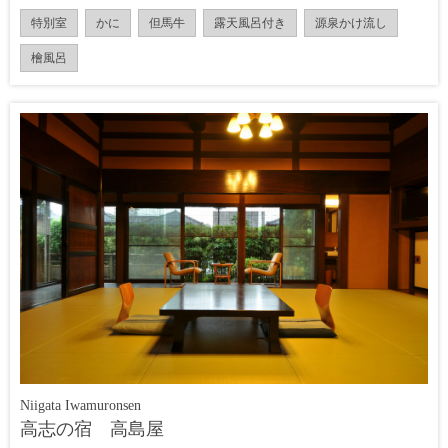
特別室
かに
但馬牛
露天風呂付き
源泉かけ流し
檜風呂
Niigata Iwamuronsen
高志の宿 高島屋