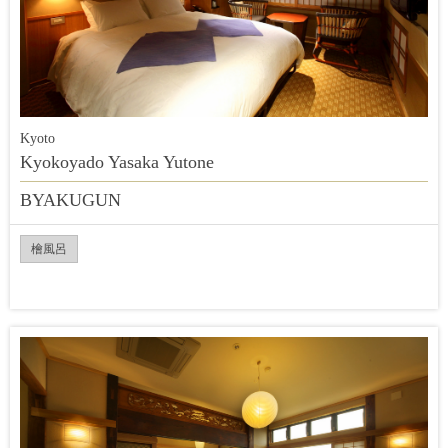
Kyoto
Kyokoyado Yasaka Yutone
BYAKUGUN
檜風呂