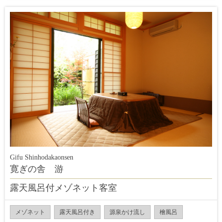
Gifu Shinhodakaonsen
寛ぎの舎 游
露天風呂付メゾネット客室
メゾネット
露天風呂付き
源泉かけ流し
檜風呂