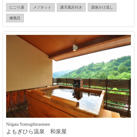
にごり湯
メゾネット
露天風呂付き
源泉かけ流し
檜風呂
Niigata Yomogihiraonsen
よもぎひら温泉 和泉屋