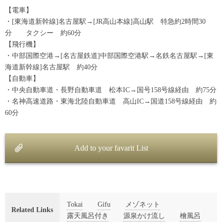
【電車】
・[東海道新幹線]名古屋駅→[JR高山本線]高山駅 特急約2時間30
分 タクシー 約60分
【飛行機】
・中部国際空港→[名古屋鉄道]中部国際空港駅→名鉄名古屋駅→[東
海道新幹線]名古屋駅 約40分
【自動車】
・中央自動車道・長野自動車道 松本IC→国号158号線経由 約75分
・名神高速道路・東海北陸自動車道 高山IC→国道158号線経由 約
60分
Add to your favarit List
Tokai
Gifu
メゾネット
Related Links
露天風呂付き
源泉かけ流し
檜風呂