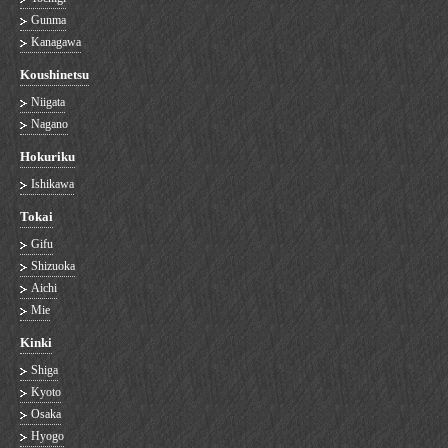
Gunma
Kanagawa
Koushinetsu
Niigata
Nagano
Hokuriku
Ishikawa
Tokai
Gifu
Shizuoka
Aichi
Mie
Kinki
Shiga
Kyoto
Osaka
Hyogo