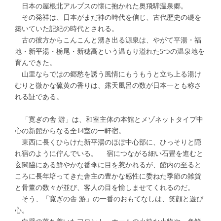
日本の屋根北アルプスの懐に抱かれた奥飛騨温泉郷。
その発祥は、日本がまだ神の時代を信じ、古代歴史の礎を
築いていた記紀の時代とされる。
古の彼方からこんこんと湧き出る源泉は、やがて平湯・福
地・新平湯・栃尾・新穂高という温もり溢れた5つの温泉地を
育んできた。
山里ならではの郷愁を誘う風情にもうもうと立ち上る湯け
むりと微かな硫黄の香りは、露天風呂の数が日本一とも称さ
れる証である。
「寛ぎの舎 游」は、和室主体の本館とメゾネットタイプ中
心の新館からなる全14室の一軒宿。
東西に長くひらけた新平湯のほぼ中心部に、ひっそりと隠
れ宿のように佇んでいる。 宿につながる細い石畳を進むと
玄関脇にある鮮やかな番傘に目を惹かれるが、館内の至ると
ころに長年培ってきた舎主の豊かな感性に委ねた季節の雑貨
と骨董の数々が並び、客人の目を愉しませてくれるのだ。
そう、「寛ぎの舎 游」の一番のおもてなしは、笑顔と遊び
心。