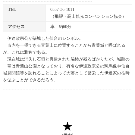
TEL
0557-36-1011
（飛騨・高山観光コンベンション協会）
アクセス
車 約60分
伊達政宗公が築城した仙台のシンボル。
市内を一望できる青葉山に位置することから青葉城と呼ばれる
が、これは雅称である。
現在城は消失し石垣と再建された脇櫓が残るばかりだが、城跡の
一帯は青葉山公園となっており、有名な伊達政宗公の騎馬像や仙台
城見聞館等を訪れることによって大藩として繁栄した伊達家の往時
を偲ぶことができるだろう。
official