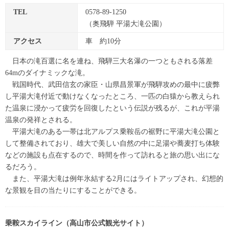
TEL
0578-89-1250
（奥飛騨 平湯大滝公園）
アクセス
車 約10分
日本の滝百選に名を連ね、飛騨三大名瀑の一つともされる落差
64mのダイナミックな滝。
戦国時代、武田信玄の家臣・山県昌景軍が飛騨攻めの最中に疲弊
し平湯大滝付近で動けなくなったところ、一匹の白猿から教えられ
た温泉に浸かって疲労を回復したという伝説が残るが、これが平湯
温泉の発祥とされる。
平湯大滝のある一帯は北アルプス乗鞍岳の裾野に平湯大滝公園と
して整備されており、雄大で美しい自然の中に足湯や蕎麦打ち体験
などの施設も点在するので、時間を作って訪れると旅の思い出にな
るだろう。
また、平湯大滝は例年氷結する2月にはライトアップされ、幻想的
な景観を目の当たりにすることができる。
乗鞍スカイライン（高山市公式観光サイト）