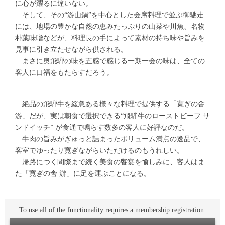
に心が躍るに違いない。
そして、その“游山鍋”を中心とした会席料理で並ぶ御馳走
には、地場の豊かな自然の恵みたっぷりの山菜や川魚、名物
朴葉味噌などが、料理長の手によって素材の持ち味や旨みを
見事に引き立たせながら供される。
まさに奥飛騨の味を五感で感じる一期一会の味は、全ての
客人に口福をもたらすだろう。
絶品の飛騨牛を緩急ある様々な料理で提供する「寛ぎの舎
游」だが、実は朝食で選択できる“飛騨牛のローストビーフ サ
ンドイッチ” が食通で鳴らす数多の客人に好評なのだ。
牛肉の旨みがぎゅっと詰まったボリューム満点の逸品で、
客室でゆったり寛ぎながらいただけるのもうれしい。
帰路につく間際まで続く美食の饗宴を愉しみに、客人はま
た「寛ぎの舎 游」に足を運ぶことになる。
To use all of the functionality requires a membership registration.