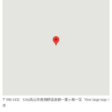
〒506-1432 Gifu高山市奥飛騨温泉郷一重ヶ根一宝
View large map >
水