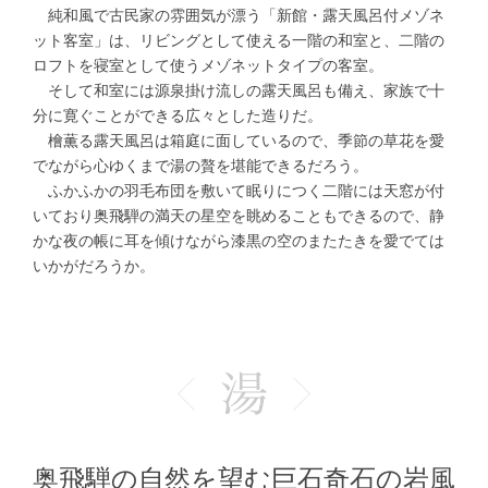
純和風で古民家の雰囲気が漂う「新館・露天風呂付メゾネ
ット客室」は、リビングとして使える一階の和室と、二階の
ロフトを寝室として使うメゾネットタイプの客室。
そして和室には源泉掛け流しの露天風呂も備え、家族で十
分に寛ぐことができる広々とした造りだ。
檜薫る露天風呂は箱庭に面しているので、季節の草花を愛
でながら心ゆくまで湯の贅を堪能できるだろう。
ふかふかの羽毛布団を敷いて眠りにつく二階には天窓が付
いており奥飛騨の満天の星空を眺めることもできるので、静
かな夜の帳に耳を傾けながら漆黒の空のまたたきを愛でては
いかがだろうか。
奥飛騨の自然を望む巨石奇石の岩風