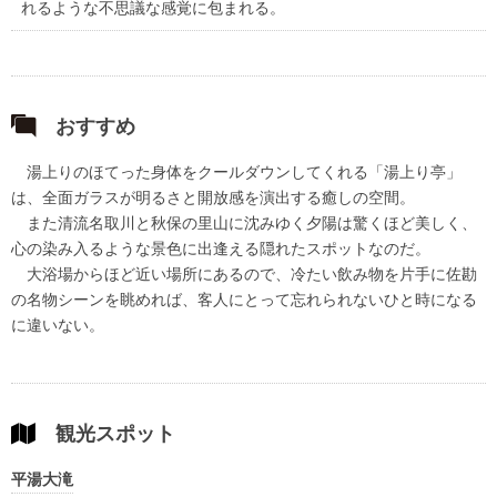
れるような不思議な感覚に包まれる。
おすすめ
湯上りのほてった身体をクールダウンしてくれる「湯上り亭」
は、全面ガラスが明るさと開放感を演出する癒しの空間。
また清流名取川と秋保の里山に沈みゆく夕陽は驚くほど美しく、
心の染み入るような景色に出逢える隠れたスポットなのだ。
大浴場からほど近い場所にあるので、冷たい飲み物を片手に佐勘
の名物シーンを眺めれば、客人にとって忘れられないひと時になる
に違いない。
観光スポット
平湯大滝