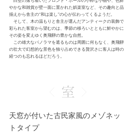
白壁の落ち着いたフロント・ホールの小粋な小物や、色鮮
やかな和雑貨が壁一面に置かれた娯楽室など、その趣向と品
揃えから舎主の“和は楽し”の心が伝わってくるようだ。
そして、木の温もりと舎主が選んだアンティークの装飾で
彩られた客室から望むのは、季節の移ろいとともに鮮やかに
その姿を変えゆく奥飛騨の豊かな自然。
この雄大なパノラマを遮るものは周囲に何もなく、奥飛騨
の壮大で幻想的な景色を独り占めできる贅沢さに客人は時の
経つのも忘れるほどだろう。
天窓が付いた古民家風のメゾネッ
トタイプ