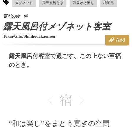
メゾネット
露天風呂付き
源泉かけ流し
檜風呂
寛ぎの舎 游
露天風呂付メゾネット客室
Tokai/Gifu/Shinhodakaonsen
Add
露天風呂付客室で過ごす、この上ない至福
のとき。
“和は楽し”をまとう寛ぎの空間