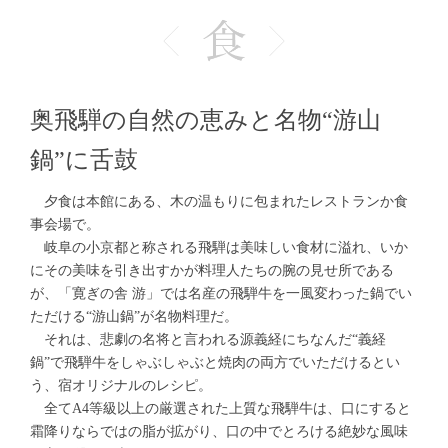
奥飛騨の自然の恵みと名物“游山
鍋”に舌鼓
夕食は本館にある、木の温もりに包まれたレストランか食
事会場で。
岐阜の小京都と称される飛騨は美味しい食材に溢れ、いか
にその美味を引き出すかが料理人たちの腕の見せ所である
が、「寛ぎの舎 游」では名産の飛騨牛を一風変わった鍋でい
ただける“游山鍋”が名物料理だ。
それは、悲劇の名将と言われる源義経にちなんだ“義経
鍋”で飛騨牛をしゃぶしゃぶと焼肉の両方でいただけるとい
う、宿オリジナルのレシピ。
全てA4等級以上の厳選された上質な飛騨牛は、口にすると
霜降りならではの脂が拡がり、口の中でとろける絶妙な風味