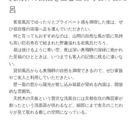
呂
客室風呂でゆったりとプライベート感を満喫した後は、ぜ
ひ宿自慢の浴場へ足を運んでいただきたい。
何と言ってもおすすめなのは、山間の自然な風が肌に気持
ち良い巨石奇石で組まれた野趣溢れる岩風呂だろう。
昼は抜けるように青い空、夜は深い奥飛騨の深緑に抱かれ
た至福のひとときは、いつまでも客人の記憶に残るに違いな
い。
貸切風呂からも奥飛騨の自然を満喫できるので、ぜひ家族
やご友人と利用していただきたい。
壁一面の窓から陽光が射し込み箱庭が望める内湯は、開放
的な雰囲気。
天然木の天板という贅沢な洗面台には京都在住の陶芸家が
創ったという洗面器が供わるなど、細部にまで舎主のこだわ
りが見て取れる癒しの空間になっている。