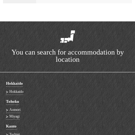
You can search for accommodation by
location
Hokkaido
Hokkaido
Tohoku
Aomori
Miyagi
Kanto
Tochigi