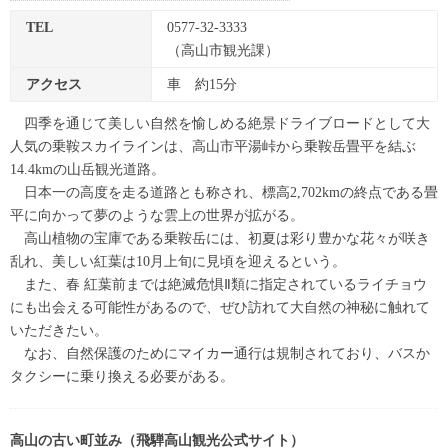
TEL
0577-32-3333
（高山市観光課）
アクセス
車 約15分
四季を通じて美しい自然を愉しめる絶景ドライブロードとして大
人気の乗鞍スカイラインは、高山市平湯峠から乗鞍岳畳平を結ぶ
14.4kmの山岳観光道路。
日本一の高度を走る道路とも称され、標高2,702kmの終点である畳
平に向かって夢のような雲上の世界が拡がる。
高山植物の宝庫である乗鞍岳には、初夏は彩り豊かな花々が咲き
乱れ、美しい紅葉は10月上旬に見頃を迎えるという。
また、春 紅葉前までは絶滅危惧Ⅱ類に指定されているライチョウ
にも出会える可能性があるので、ぜひ訪れて大自然の神秘に触れて
いただきたい。
なお、自然保護のためにマイカー通行は規制されており、バスか
タクシーに乗り換える必要がある。
高山の古い町並み（飛騨高山観光公式サイト）