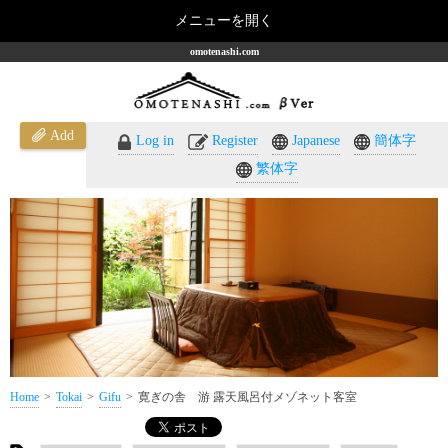
メニューを開く
omotenashi.com
Add
Log in
Register
Japanese
簡体字
繁体字
Home
Tokai
Gifu
寛ぎの舎 游 露天風呂付メゾネット客室