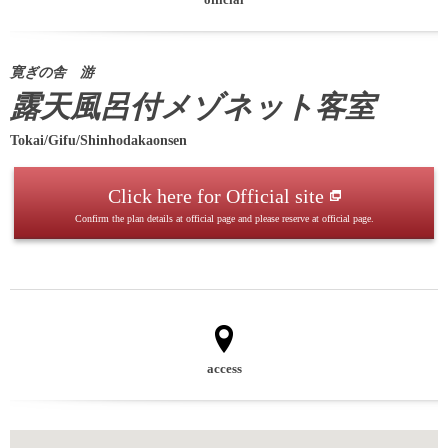
寛ぎの舎 游
露天風呂付メゾネット客室
Tokai/Gifu/Shinhodakaonsen
Click here for Official site
Confirm the plan details at official page and please reserve at official page.
access