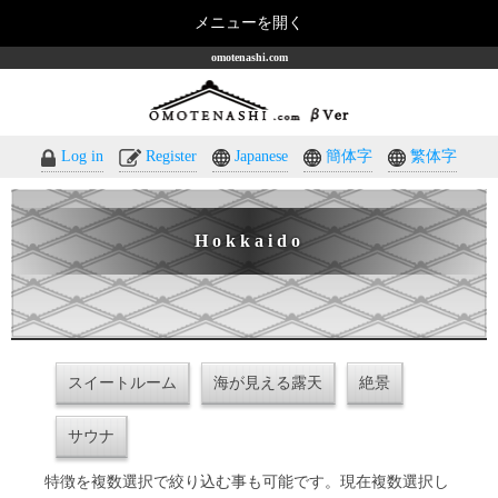
メニューを開く
omotenashi.com
Log in
Register
Japanese
簡体字
繁体字
Hokkaido
スイートルーム
海が見える露天
絶景
サウナ
特徴を複数選択で絞り込む事も可能です。現在複数選択し