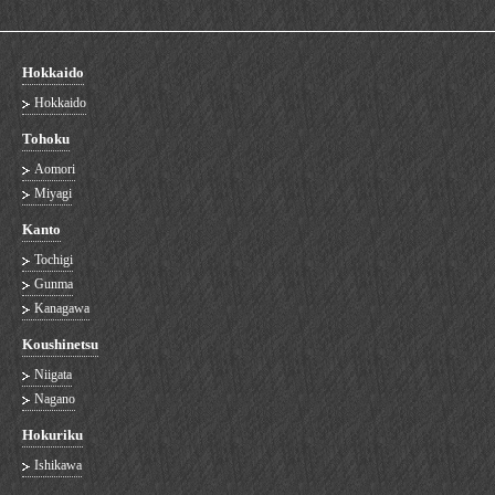
Hokkaido
Hokkaido
Tohoku
Aomori
Miyagi
Kanto
Tochigi
Gunma
Kanagawa
Koushinetsu
Niigata
Nagano
Hokuriku
Ishikawa