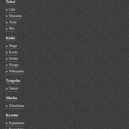
Tokai
Gifu
Shizuoka
Aichi
Mie
Kinki
Shiga
Kyoto
Osaka
Hyogo
Wakayama
Tyugoku
Tottori
Sikoku
Tokushima
Kyushu
Kumamoto