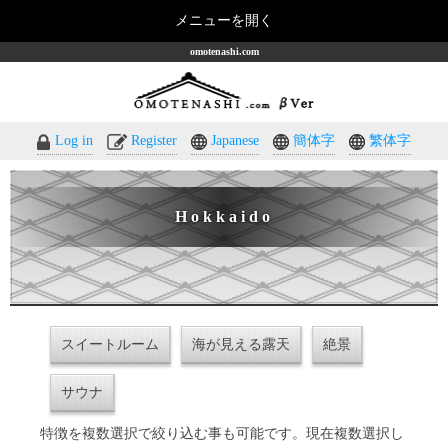
メニューを開く
omotenashi.com
Log in
Register
Japanese
簡体字
繁体字
Hokkaido
スイートルーム
海が見える露天
絶景
サウナ
特徴を複数選択で絞り込む事も可能です。現在複数選択し