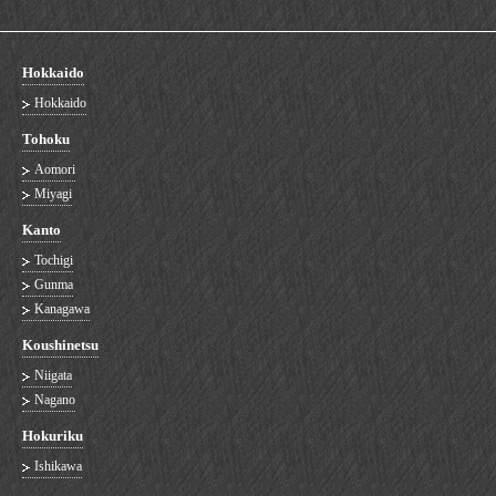
Hokkaido
Hokkaido
Tohoku
Aomori
Miyagi
Kanto
Tochigi
Gunma
Kanagawa
Koushinetsu
Niigata
Nagano
Hokuriku
Ishikawa