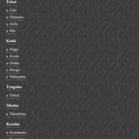
Tokai
Gifu
Shizuoka
Aichi
Mie
Kinki
Shiga
Kyoto
Osaka
Hyogo
Wakayama
Tyugoku
Tottori
Sikoku
Tokushima
Kyushu
Kumamoto