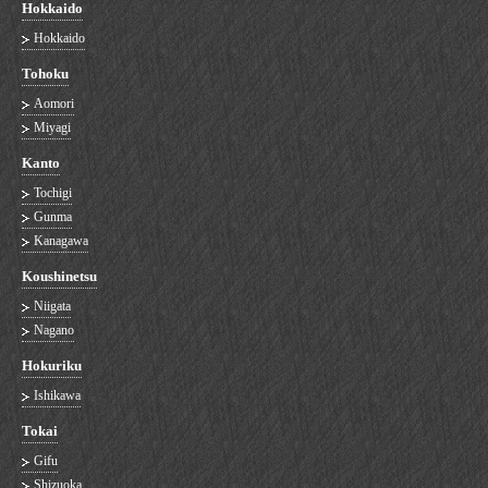
Hokkaido
Hokkaido
Tohoku
Aomori
Miyagi
Kanto
Tochigi
Gunma
Kanagawa
Koushinetsu
Niigata
Nagano
Hokuriku
Ishikawa
Tokai
Gifu
Shizuoka