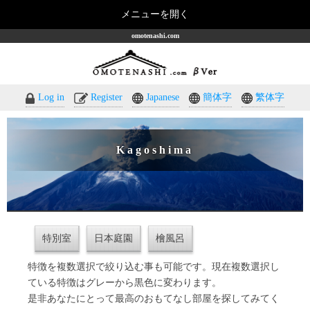
メニューを開く
omotenashi.com
Log in
Register
Japanese
簡体字
繁体字
Kagoshima
特別室
日本庭園
檜風呂
特徴を複数選択で絞り込む事も可能です。現在複数選択し
ている特徴はグレーから黒色に変わります。
是非あなたにとって最高のおもてなし部屋を探してみてく