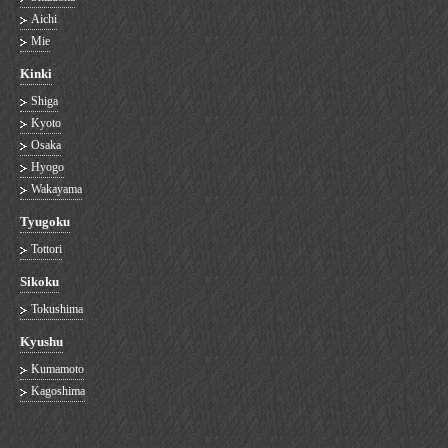
Aichi
Mie
Kinki
Shiga
Kyoto
Osaka
Hyogo
Wakayama
Tyugoku
Tottori
Sikoku
Tokushima
Kyushu
Kumamoto
Kagoshima