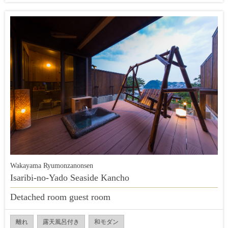
Wakayama Ryumonzanonsen
Isaribi-no-Yado Seaside Kancho
Detached room guest room
離れ
露天風呂付き
和モダン