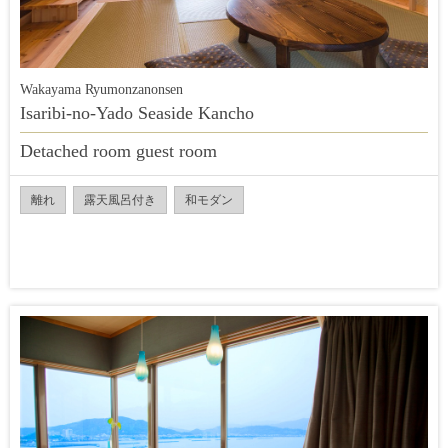
Wakayama Ryumonzanonsen
Isaribi-no-Yado Seaside Kancho
Detached room guest room
離れ
露天風呂付き
和モダン