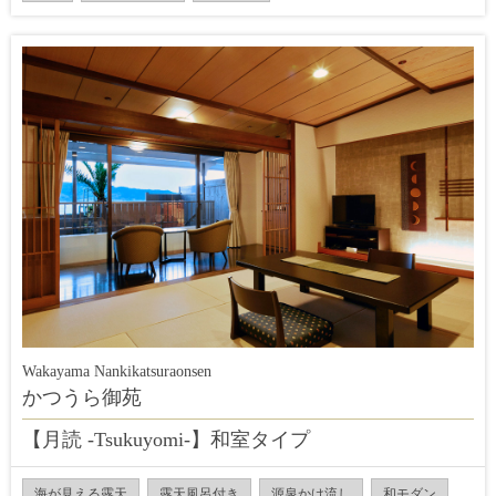
Wakayama Nankikatsuraonsen
かつうら御苑
【月読 -Tsukuyomi-】和室タイプ
海が見える露天
露天風呂付き
源泉かけ流し
和モダン