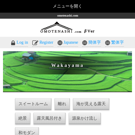
メニューを開く
omotenashi.com
Log in
Register
Japanese
簡体字
繁体字
Wakayama
スイートルーム
離れ
海が見える露天
絶景
露天風呂付き
源泉かけ流し
和モダン