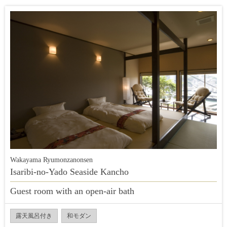
Wakayama Ryumonzanonsen
Isaribi-no-Yado Seaside Kancho
Guest room with an open-air bath
露天風呂付き
和モダン