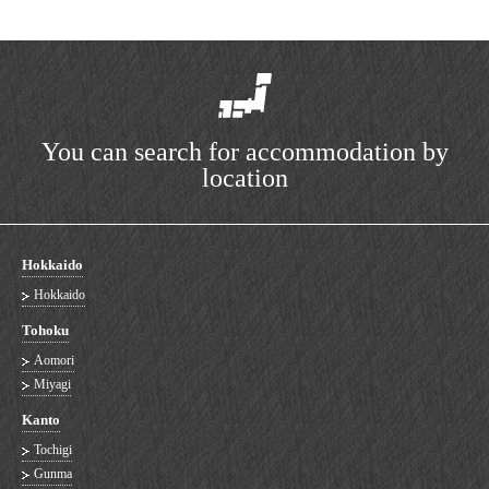
You can search for accommodation by
location
Hokkaido
Hokkaido
Tohoku
Aomori
Miyagi
Kanto
Tochigi
Gunma