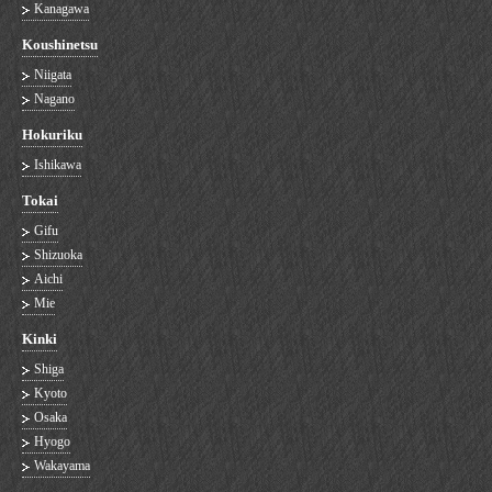
Kanagawa
Koushinetsu
Niigata
Nagano
Hokuriku
Ishikawa
Tokai
Gifu
Shizuoka
Aichi
Mie
Kinki
Shiga
Kyoto
Osaka
Hyogo
Wakayama