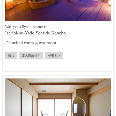
Wakayama Ryumonzanonsen
Isaribi-no-Yado Seaside Kancho
Detached room guest room
離れ
露天風呂付き
和モダン