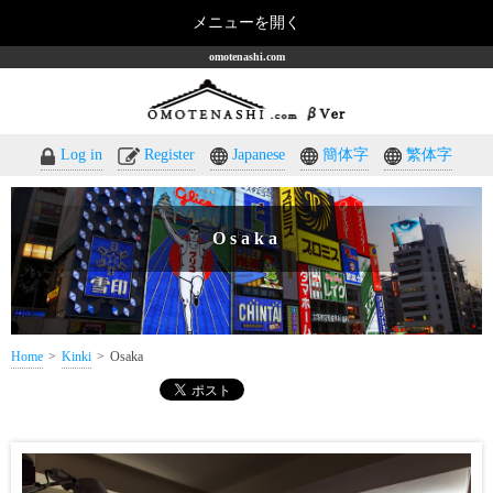
メニューを開く
omotenashi.com
Log in
Register
Japanese
簡体字
繁体字
Osaka
Home
Kinki
Osaka