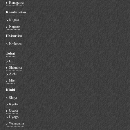
Kanagawa
Koushinetsu
Niigata
Nagano
Hokuriku
Ishikawa
Tokai
Gifu
Shizuoka
Aichi
Mie
Kinki
Shiga
Kyoto
Osaka
Hyogo
Wakayama