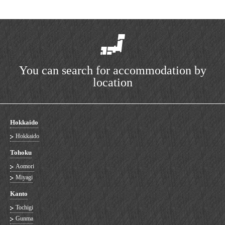
You can search for accommodation by
location
Hokkaido
Hokkaido
Tohoku
Aomori
Miyagi
Kanto
Tochigi
Gunma