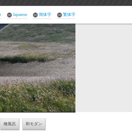
r
Japanese
簡体字
繁体字
檜風呂
和モダン