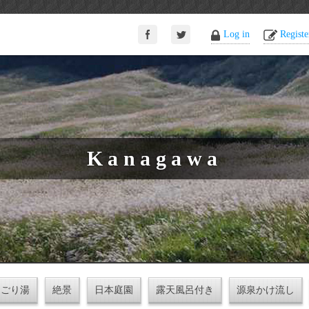
Log in
Registe
Kanagawa
にごり湯
絶景
日本庭園
露天風呂付き
源泉かけ流し