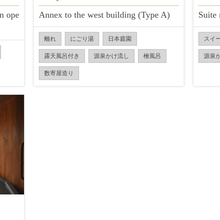
n ope
Annex to the west building (Type A)
Suite
離れ
にごり湯
日本庭園
スイ
露天風呂付き
源泉かけ流し
檜風呂
源泉
数寄屋造り