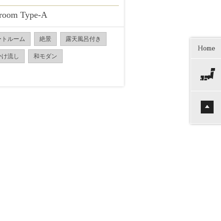
 room Type-A
ートルーム
絶景
露天風呂付き
かけ流し
和モダン