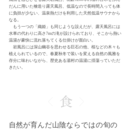
だんに用いた檜造り露天風呂、低温なので長時間入っても体
に負担が少ない、温泉熱だけを利用した天然低温サウナから
なる。
もう一つの「織姫」も同じような設えだが、露天風呂には
水車の代わりに高さ7mの滝が設けられており、そこから熱い
温湯が豪快に流れ落ちてくる仕掛けが面白い。
岩風呂には深山幽谷を思わせる巨石の他、桜などの木々も
植えられているので、春夏秋冬で装いを変える自然の風雅を
存分に味わいながら、歴史ある湯村の温湯に揺蕩っていただ
きたい。
自然が育んだ山陰ならではの旬の