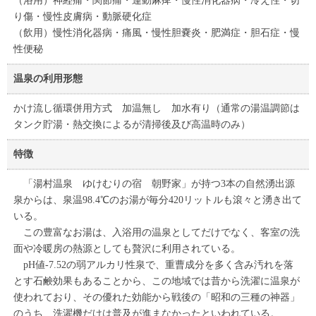
（浴用）神経痛・関節痛・運動麻痺・慢性消化器病・冷え性・切
り傷・慢性皮膚病・動脈硬化症
（飲用）慢性消化器病・痛風・慢性胆嚢炎・肥満症・胆石症・慢
性便秘
温泉の利用形態
かけ流し循環併用方式 加温無し 加水有り（通常の湯温調節は
タンク貯湯・熱交換によるが清掃後及び高温時のみ）
特徴
「湯村温泉 ゆけむりの宿 朝野家」が持つ3本の自然湧出源
泉からは、泉温98.4℃のお湯が毎分420リットルも滾々と湧き出て
いる。
この豊富なお湯は、入浴用の温泉としてだけでなく、客室の洗
面や冷暖房の熱源としても贅沢に利用されている。
pH値-7.52の弱アルカリ性泉で、重曹成分を多く含み汚れを落
とす石鹸効果もあることから、この地域では昔から洗濯に温泉が
使われており、その優れた効能から戦後の「昭和の三種の神器」
のうち、洗濯機だけは普及が進まなかったといわれている。