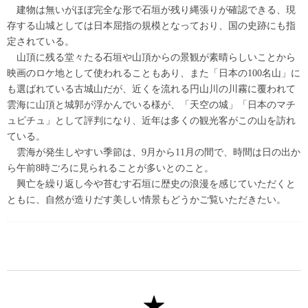
建物は無いがほぼ完全な形で石垣が残り縄張りが確認できる、現
存する山城としては日本屈指の規模となっており、国の史跡にも指
定されている。
山頂に残る堂々たる石垣や山頂からの景観が素晴らしいことから
映画のロケ地として使われることもあり、また「日本の100名山」に
も選ばれている古城山だが、近くを流れる円山川の川霧に覆われて
雲海に山頂と城郭が浮かんでいる様が、「天空の城」「日本のマチ
ュピチュ」として評判になり、近年は多くの観光客がこの山を訪れ
ている。
雲海が発生しやすい季節は、9月から11月の間で、時間は日の出か
ら午前8時ごろに見られることが多いとのこと。
興亡を繰り返し今や苔むす石垣に歴史の浪漫を感じていただくと
ともに、自然が造りだす美しい情景もどうかご覧いただきたい。