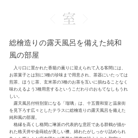
総檜造りの露天風呂を備えた純和
風の部屋
入り口に置かれた香籠の薫りに迎えられて入る客間には、
お茶菓子とは別に3種の珍味まで用意され、茶器にいたっては
煎茶、ほうじ茶、玄米茶の3種のお茶を互いに損ねることなく
味わえるよう3種用意するというこだわりのおもてなしもうれ
しい。
露天風呂付特別室になる「瑠璃」は、十五畳和室と温泉街
を見下ろす広々としたテラスに総檜造りの露天風呂を備えた
純和風の部屋。
格縁を高くし格間に琳派の代表的な意匠である群鶴が描か
れた格天井や金蒔絵が美しい襖、綿わたがしっかり詰められ