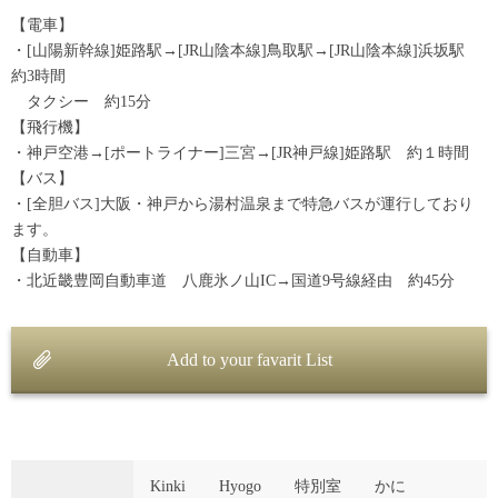
【電車】
・[山陽新幹線]姫路駅→[JR山陰本線]鳥取駅→[JR山陰本線]浜坂駅
約3時間
タクシー 約15分
【飛行機】
・神戸空港→[ポートライナー]三宮→[JR神戸線]姫路駅 約１時間
【バス】
・[全胆バス]大阪・神戸から湯村温泉まで特急バスが運行しており
ます。
【自動車】
・北近畿豊岡自動車道 八鹿氷ノ山IC→国道9号線経由 約45分
Add to your favarit List
Kinki
Hyogo
特別室
かに