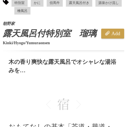
特別室
かに
但馬牛
露天風呂付き
源泉かけ流し
檜風呂
朝野家
露天風呂付特別室 瑠璃
Add
Kinki/Hyogo/Yumuraonsen
木の香り爽快な露天風呂でオシャレな湯浴
みを…
おもてなしの基本「茶道・華道・