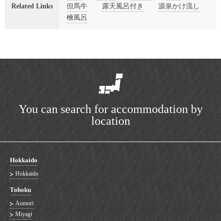
Related Links
但馬牛
露天風呂付き
源泉かけ流し
檜風呂
You can search for accommodation by
location
Hokkaido
Hokkaido
Tohoku
Aomori
Miyagi