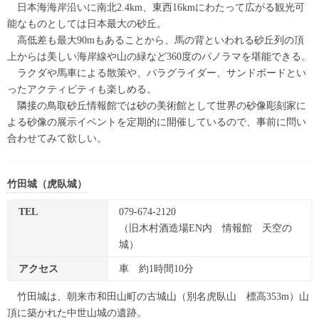
日本海海岸沿いに南北2.4km、東西16kmにわたって広がる観光可
能なものとしては日本最大の砂丘。
高低差も最大90mもあることから、馬の背といわれる砂丘列の頂
上からは美しい海岸線や山の緑など360度のパノラマを堪能できる。
ラクダや馬車による散策や、パラグライダー、サンドボードとい
ったアクティビティも楽しめる。
隣接の鳥取砂丘情報館では砂の美術館として世界の砂像彫刻家に
よる砂像の展示イベントを定期的に開催しているので、事前に問い
合わせてみて欲しい。
竹田城（虎臥城）
TEL
079-674-2120
（旧木村酒造場EN内 情報館 天空の
城）
アクセス
車 約1時間10分
竹田城は、朝来市和田山町の古城山（別名虎臥山 標高353m）山
頂に築かれた中世山城の遺跡。