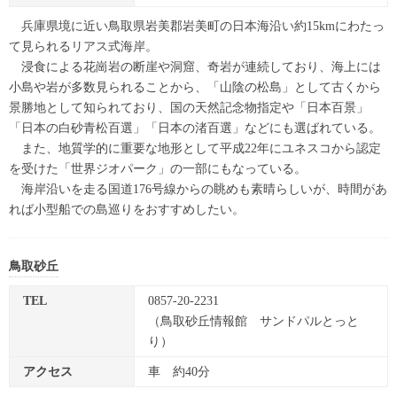
兵庫県境に近い鳥取県岩美郡岩美町の日本海沿い約15kmにわたっ
て見られるリアス式海岸。
浸食による花崗岩の断崖や洞窟、奇岩が連続しており、海上には
小島や岩が多数見られることから、「山陰の松島」として古くから
景勝地として知られており、国の天然記念物指定や「日本百景」
「日本の白砂青松百選」「日本の渚百選」などにも選ばれている。
また、地質学的に重要な地形として平成22年にユネスコから認定
を受けた「世界ジオパーク」の一部にもなっている。
海岸沿いを走る国道176号線からの眺めも素晴らしいが、時間があ
れば小型船での島巡りをおすすめしたい。
鳥取砂丘
TEL
0857-20-2231
（鳥取砂丘情報館 サンドパルとっと
り）
アクセス
車 約40分