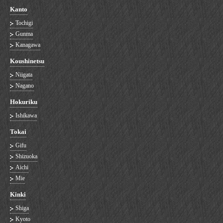
Kanto
Tochigi
Gunma
Kanagawa
Koushinetsu
Niigata
Nagano
Hokuriku
Ishikawa
Tokai
Gifu
Shizuoka
Aichi
Mie
Kinki
Shiga
Kyoto