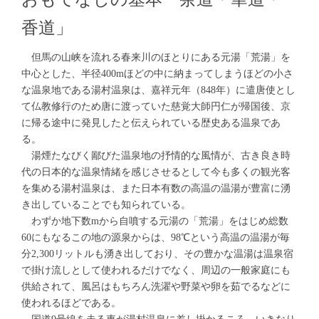
香道」
但馬の山峡を流れる春来川のほとりにある元湯「荒湯」を
中心とした、半径400mほどの中に納まってしまうほどの小さ
な温泉地である湯村温泉は、嘉祥元年（848年）に遣唐使とし
て仏教修行のため唐に渡っていた慈覚大師円仁が帰国後、京
に帰る途中に発見したと伝えられている歴史ある温泉であ
る。
湯煙たなびく鄙びた温泉地の抒情的な風情が、古き良き時
代の日本的な温泉情緒を感じさせるとして今も多くの観光客
を集める湯村温泉は、また日本有数の高温の温湯が豊富に湧
き出していることでも知られている。
わずか地下数mから自噴する元湯の「荒湯」をはじめ総数
60にもなるこの地の源泉からは、98℃という高温の温湯が毎
分2,300リットルも湧き出しており、その豊かな温湯は温泉宿
で掛け流しとして使われるだけでなく、周辺の一般家庭にも
供給されて、風呂はもちろん洗濯や野菜や卵を茹でるなどに
使われるほどである。