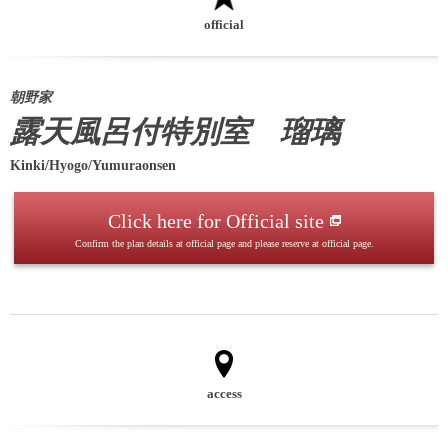
official
朝野家
露天風呂付特別室 瑠璃
Kinki/Hyogo/Yumuraonsen
Click here for Official site
Confirm the plan details at official page and please reserve at official page.
access