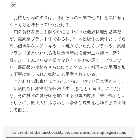
味
お待ちかねの夕食は、それぞれの部屋で他の目を気にせず
ゆっくりと味わっていただける。
旬の食材を見目も鮮やかに盛り付けた会席料理が基本だ
が、最高級ブランド牛である神戸牛や松坂牛の素牛として名
高い但馬牛をステーキやすき焼きでいただくプランや、高級
ブランド蟹といわれる浜坂漁港産の松葉ガニを焼き、造り、
蟹すき、てんぷらなど様々な趣向で味わい尽くすプランな
ど、最高級の食材をさらにひきたてるべく料理人が手間を加
え丁寧に拵えられた御馳走も用意されている。
こだわりの和食にふさわしいのは、やはり日本酒だろう。
伝統的な日本酒製造技法「生 （きもと）造り」にこだわ
り、その独特の愛好家を虜にする但馬の銘酒「香住鶴」とい
っしょに、殿上人にふさわしい豪奢な晩餐を心ゆくまで堪能
して欲しい。
To use all of the functionality requires a membership registration.