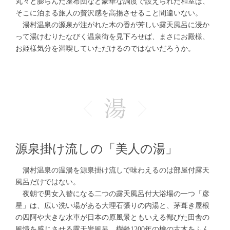
丸々と膨らんだ座布団など豪華な調度で設えられた和室は、
そこに泊まる旅人の贅沢感を高揚させること間違いない。
湯村温泉の源泉が注がれた木の香が芳しい露天風呂に浸か
って湯けむりたなびく温泉街を見下ろせば、まさにお殿様、
お姫様気分を満喫していただけるのではないだろうか。
源泉掛け流しの「美人の湯」
湯村温泉の温湯を源泉掛け流しで味わえるのは部屋付露天
風呂だけではない。
夜朝で男女入替になる二つの露天風呂付大浴場の一つ「彦
星」は、広い洗い場がある大理石張りの内湯と、茅葺き屋根
の四阿や大きな水車が日本の原風景ともいえる鄙びた田舎の
風情を感じさせる露天岩風呂、樹齢1200年の檜の古木をふん