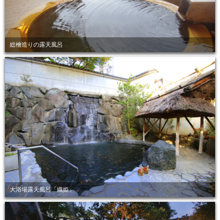
総檜造りの露天風呂
大浴場露天風呂「織姫」