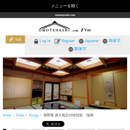
メニューを開く
omotenashi.com
Add
Log in
Register
Japanese
簡体字
繁体字
Home
Kinki
Hyogo
朝野家 露天風呂付特別室 瑠璃