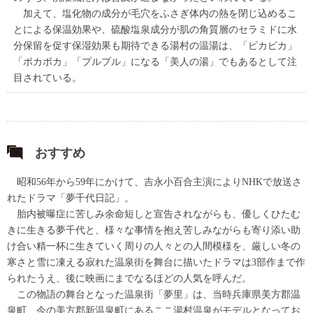
加えて、塩化物の成分が毛穴をふさぎ体内の熱を閉じ込めるこ
とによる保温効果や、硫酸塩泉成分が肌の角質層のセラミドに水
分保留を促す保湿効果も期待できる湯村の温湯は、「ピカピカ」
「ポカポカ」「プルプル」になる「美人の湯」でもあるとして注
目されている。
おすすめ
昭和56年から59年にかけて、吉永小百合主演によりNHKで放送さ
れたドラマ「夢千代日記」。
胎内被曝症に苦しみ余命短しと宣告されながらも、優しくひたむ
きに生きる夢千代と、様々な事情を抱え苦しみながらも寄り添い助
け合い精一杯に生きていく周りの人々との人間模様を、厳しい冬の
寒さと雪に凍える寂れた温泉街を舞台に描いたドラマは3部作まで作
られたうえ、後に映画にまでなるほどの人気を呼んだ。
この物語の舞台となった温泉街「夢里」は、当時兵庫県美方郡温
泉町、今の美方郡新温泉町にあるここ湯村温泉がモデルとなってお