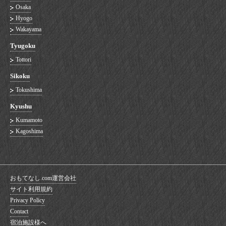
Osaka
Hyogo
Wakayama
Tyugoku
Tottori
Sikoku
Tokushima
Kyushu
Kumamoto
Kagoshima
おもてなし.com運営会社
サイト利用規約
Privacy Policy
Contact
宿泊施設様へ