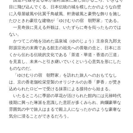
国道9号線を走る車が湯村温泉に差し掛かるころ、いきなり
目に飛び込んでくる、日本伝統の城を模したかのような白壁
に入母屋破風や比翼千鳥破風、軒唐破風と豪勢な飾りを施し
たひときわ豪壮な建物が「ゆけむりの宿 朝野家」である。
一見奇抜に見える外観は、いたずらに奇を衒ったものでは
ない。
かつてこの地を治めた温泉城（ゆのじょう）主奈良九郎太
郎源宗光の末裔である館主の祖先への畏敬の念と、日本に古
くから伝わる伝統的文化である「茶道・華道・香道の三道」
を見直し、未来へと引き継いでいくという心意気を形にした
ものなのだ。
「ゆけむりの宿 朝野家」を訪れた旅人へのおもてなし
は、京の香老舗松栄堂製のオリジナルのお香「夢香」が焚き
込められたロビーで受ける抹茶による接待から始まる。
いたるところに季節の草花が活けられた館内には元禄時代
後期に興った琳派を意識した意匠が多くみられ、絢爛豪華な
雰囲気の中で旅人はまるで殿上人になったかのような豪奢な
気分に浸ることができるだろう。