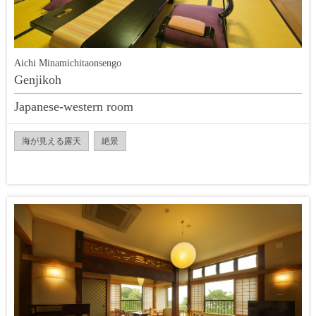
Aichi Minamichitaonsengo
Genjikoh
Japanese-western room
海が見える露天
絶景