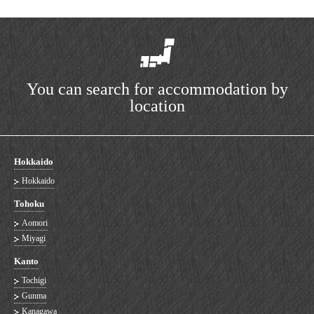
You can search for accommodation by
location
Hokkaido
Hokkaido
Tohoku
Aomori
Miyagi
Kanto
Tochigi
Gunma
Kanagawa