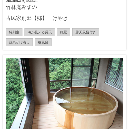
Shizuoka Ajironsen
竹林庵みずの
古民家別邸【郷】 けやき
特別室
海が見える露天
絶景
露天風呂付き
源泉かけ流し
檜風呂