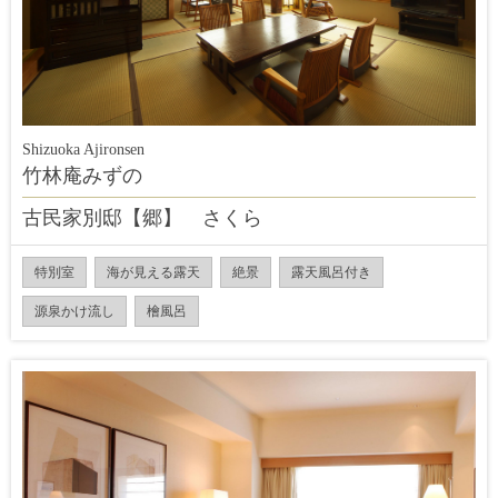
Shizuoka Ajironsen
竹林庵みずの
古民家別邸【郷】 さくら
特別室
海が見える露天
絶景
露天風呂付き
源泉かけ流し
檜風呂