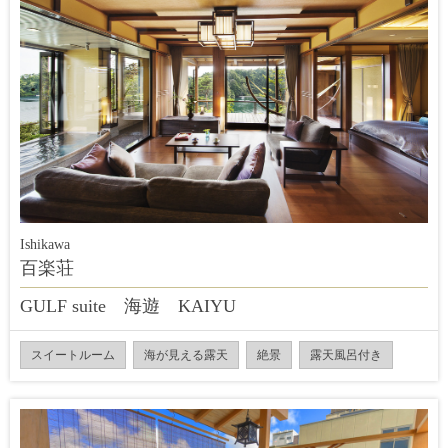
Ishikawa
百楽荘
GULF suite 海遊 KAIYU
スイートルーム
海が見える露天
絶景
露天風呂付き