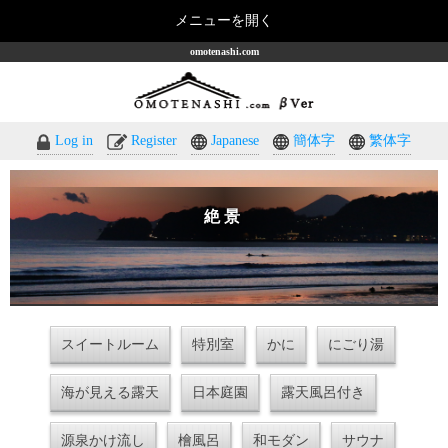
メニューを開く
omotenashi.com
Log in
Register
Japanese
簡体字
繁体字
絶景
スイートルーム
特別室
かに
にごり湯
海が見える露天
日本庭園
露天風呂付き
源泉かけ流し
檜風呂
和モダン
サウナ