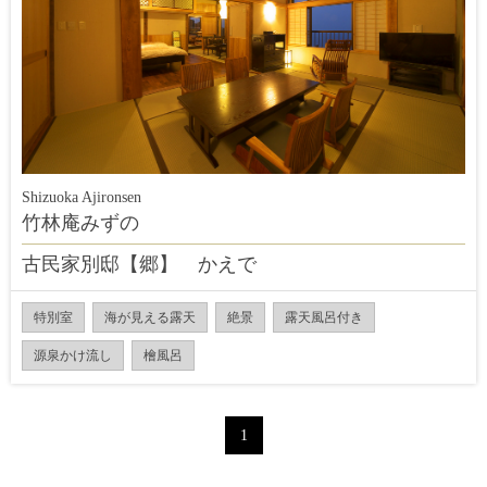
Shizuoka Ajironsen
竹林庵みずの
古民家別邸【郷】 かえで
特別室
海が見える露天
絶景
露天風呂付き
源泉かけ流し
檜風呂
1