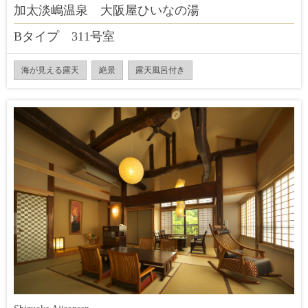
加太淡嶋温泉 大阪屋ひいなの湯
Bタイプ 311号室
海が見える露天
絶景
露天風呂付き