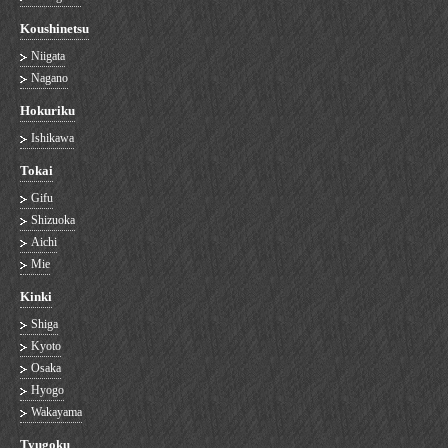
Koushinetsu
Niigata
Nagano
Hokuriku
Ishikawa
Tokai
Gifu
Shizuoka
Aichi
Mie
Kinki
Shiga
Kyoto
Osaka
Hyogo
Wakayama
Tyugoku