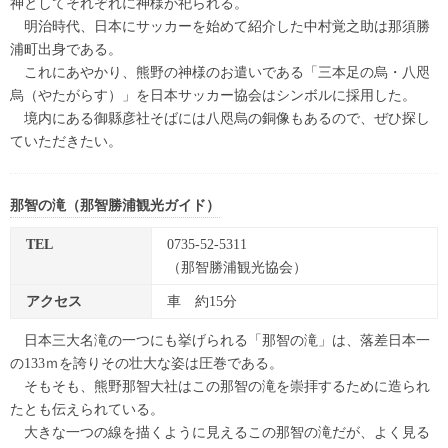
神としてそれぞれに神様が祀られる。
明治時代、日本にサッカーを始めて紹介した中村覚之助は那須勝
浦町出身である。
これにあやかり、熊野の神様のお遣いである「三本足の烏・八咫
烏（やたがらす）」を日本サッカー協会はシンボルに採用した。
境内にある御縣彦社そばには八咫烏の銅像もあるので、ぜひ探し
ていただきたい。
那智の滝（那智勝浦観光ガイド）
TEL
0735-52-5311
（那智勝浦観光協会）
アクセス
車 約15分
日本三大名滝の一つにも挙げられる「那智の滝」は、落差日本一
の133ｍを誇りその壮大な姿は圧巻である。
そもそも、熊野那智大社はこの那智の滝を崇拝するために造られ
たとも伝えられている。
大きな一つの線を描くように見えるこの那智の滝だが、よく見る