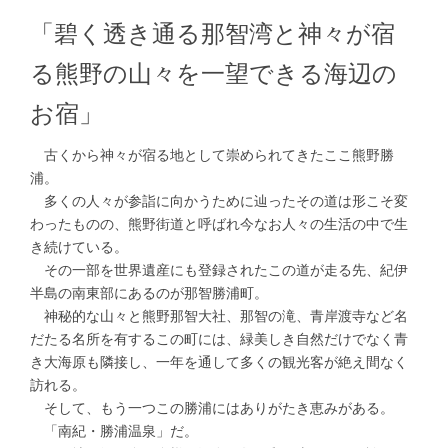
「碧く透き通る那智湾と神々が宿
る熊野の山々を一望できる海辺の
お宿」
古くから神々が宿る地として崇められてきたここ熊野勝
浦。
多くの人々が参詣に向かうために辿ったその道は形こそ変
わったものの、熊野街道と呼ばれ今なお人々の生活の中で生
き続けている。
その一部を世界遺産にも登録されたこの道が走る先、紀伊
半島の南東部にあるのが那智勝浦町。
神秘的な山々と熊野那智大社、那智の滝、青岸渡寺など名
だたる名所を有するこの町には、緑美しき自然だけでなく青
き大海原も隣接し、一年を通して多くの観光客が絶え間なく
訪れる。
そして、もう一つこの勝浦にはありがたき恵みがある。
「南紀・勝浦温泉」だ。