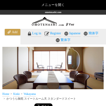
メニューを開く
omotenashi.com
Add
Log in
Register
Japanese
簡体字
繁体字
Home
Kinki
Wakayama
かつうら御苑 スイートルーム天 スタンダードスイート