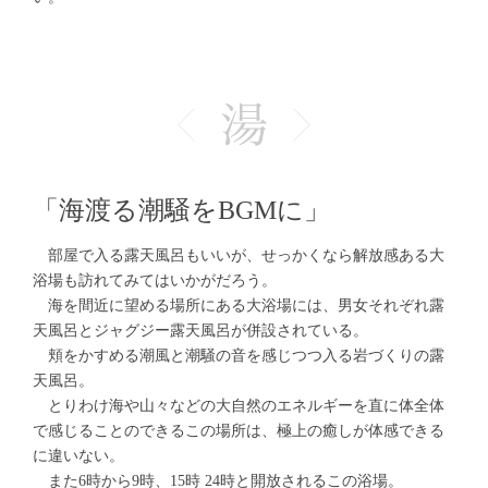
「海渡る潮騒をBGMに」
部屋で入る露天風呂もいいが、せっかくなら解放感ある大
浴場も訪れてみてはいかがだろう。
海を間近に望める場所にある大浴場には、男女それぞれ露
天風呂とジャグジー露天風呂が併設されている。
頬をかすめる潮風と潮騒の音を感じつつ入る岩づくりの露
天風呂。
とりわけ海や山々などの大自然のエネルギーを直に体全体
で感じることのできるこの場所は、極上の癒しが体感できる
に違いない。
また6時から9時、15時 24時と開放されるこの浴場。