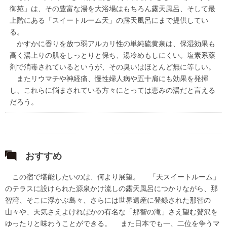
御苑」は、その豊富な湯を大浴場はもちろん露天風呂、そして最
上階にある「スイートルーム天」の露天風呂にまで提供してい
る。
かすかに香りを放つ弱アルカリ性の単純硫黄泉は、保湿効果も
高く湯上りの肌をしっとりと保ち、湯冷めもしにくい。塩素系薬
剤で消毒されているというが、その臭いはほとんど無に等しい。
またリウマチや神経痛、慢性婦人病や五十肩にも効果を発揮
し、これらに悩まされている方々にとっては恵みの湯だと言える
だろう。
おすすめ
この宿で堪能したいのは、何より展望。 「天スイートルーム」
のテラスに設けられた源泉かけ流しの露天風呂につかりながら、那
智湾、そこに浮かぶ島々、さらには世界遺産に登録された那智の
山々や、天気さえよければかの有名な「那智の滝」さえ望む贅沢を
ゆったりと味わうことができる。 また日本でも一、二位を争うマ