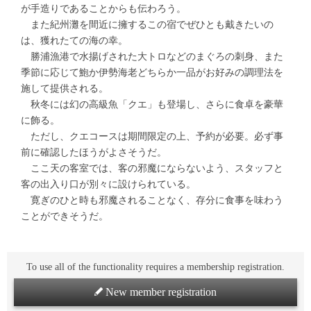
が手造りであることからも伝わろう。
また紀州灘を間近に擁するこの宿でぜひとも戴きたいの
は、獲れたての海の幸。
勝浦漁港で水揚げされた大トロなどのまぐろの刺身、また
季節に応じて鮑か伊勢海老どちらか一品がお好みの調理法を
施して提供される。
秋冬には幻の高級魚「クエ」も登場し、さらに食卓を豪華
に飾る。
ただし、クエコースは期間限定の上、予約が必要。必ず事
前に確認したほうがよさそうだ。
ここ天の客室では、客の邪魔にならないよう、スタッフと
客の出入り口が別々に設けられている。
寛ぎのひと時も邪魔されることなく、存分に食事を味わう
ことができそうだ。
To use all of the functionality requires a membership registration.
New member registration