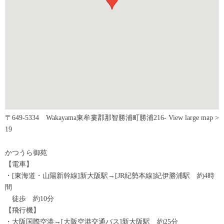
〒649-5334 Wakayama東牟婁郡那智勝浦町勝浦216-
View large map >
19
かつうら御苑
【電車】
・[東海道・山陽新幹線]新大阪駅→[JR紀勢本線]紀伊勝浦駅 約4時
間
徒歩 約10分
【飛行機】
・大阪国際空港→[大阪空港交通バス]新大阪駅 約25分