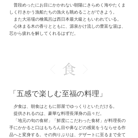
普段めったにお目にかかれない朝陽にきらめく海やたくま
しく行きかう漁船たちの漁火も眺めることができよう。
また大浴場の檜風呂は西日本最大級ともいわれている。
心休まる木の香りとともに、源泉かけ流しの豊富な湯は、
芯から疲れを解してくれるはずだ。
「五感で楽しむ至福の料理」
夕食は、朝食はともに部屋でゆっくりといただける。
提供されるのは、豪華な料理長渾身の品々だ。
「地元の旬の食材」「鮮度にこだわった食材」が料理長の
手にかかると口はもちろん目や鼻などの感覚をうならせる作
品へと変身する。その拘りぶりは、デザートに至るまで全て