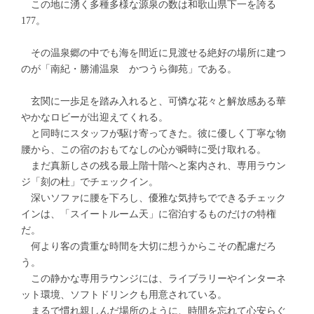
この地に湧く多種多様な源泉の数は和歌山県下一を誇る
177。
その温泉郷の中でも海を間近に見渡せる絶好の場所に建つ
のが「南紀・勝浦温泉 かつうら御苑」である。
玄関に一歩足を踏み入れると、可憐な花々と解放感ある華
やかなロビーが出迎えてくれる。
と同時にスタッフが駆け寄ってきた。彼に優しく丁寧な物
腰から、この宿のおもてなしの心が瞬時に受け取れる。
まだ真新しさの残る最上階十階へと案内され、専用ラウン
ジ「刻の杜」でチェックイン。
深いソファに腰を下ろし、優雅な気持ちでできるチェック
インは、「スイートルーム天」に宿泊するものだけの特権
だ。
何より客の貴重な時間を大切に想うからこその配慮だろ
う。
この静かな専用ラウンジには、ライブラリーやインターネ
ット環境、ソフトドリンクも用意されている。
まるで慣れ親しんだ場所のように、時間を忘れて心安らぐ