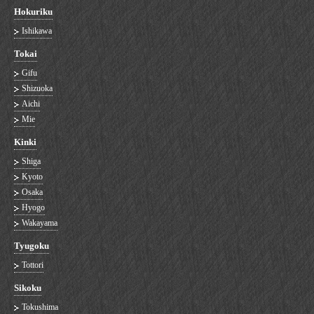
Hokuriku
Ishikawa
Tokai
Gifu
Shizuoka
Aichi
Mie
Kinki
Shiga
Kyoto
Osaka
Hyogo
Wakayama
Tyugoku
Tottori
Sikoku
Tokushima