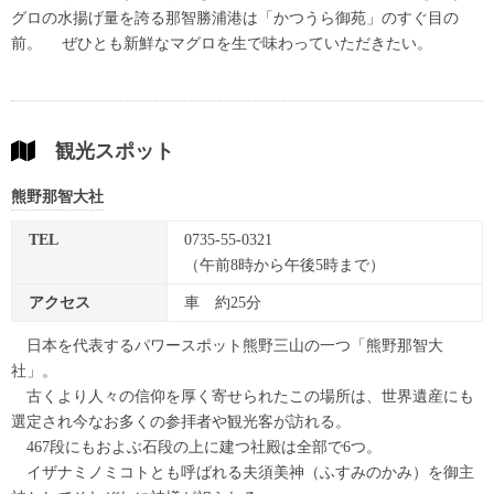
グロの水揚げ量を誇る那智勝浦港は「かつうら御苑」のすぐ目の
前。 ぜひとも新鮮なマグロを生で味わっていただきたい。
観光スポット
熊野那智大社
TEL
0735-55-0321
（午前8時から午後5時まで）
アクセス
車 約25分
日本を代表するパワースポット熊野三山の一つ「熊野那智大
社」。
古くより人々の信仰を厚く寄せられたこの場所は、世界遺産にも
選定され今なお多くの参拝者や観光客が訪れる。
467段にもおよぶ石段の上に建つ社殿は全部で6つ。
イザナミノミコトとも呼ばれる夫須美神（ふすみのかみ）を御主