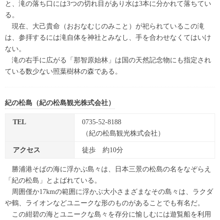
と、滝の落ち口には3つの切れ目があり水は3本に分かれて落ちてい
る。
現在、大己貴命（おおなむじのみこと）が祀られているこの滝
は、参拝するには滝自体を神社とみなし、手を合わせなくてはいけ
ない。
滝の右手に広がる「那智原始林」は国の天然記念物にも指定され
ている数少ない照葉樹林の森である。
紀の松島（紀の松島観光株式会社）
TEL
0735-52-8188
（紀の松島観光株式会社）
アクセス
徒歩 約10分
勝浦港そばの海に浮かぶ島々は、日本三景の松島の名をなぞらえ
「紀の松島」とよばれている。
周囲僅か17kmの範囲に浮かぶ大小さまざまなその島々は、ラクダ
や鶴、ライオンなどユニークな形のものがあることでも有名だ。
この紺碧の海とユニークな島々を存分に愉しむには遊覧船を利用