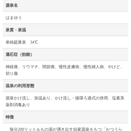
源泉名
はまゆう
泉質・泉温
単純硫黄泉 34℃
適応症（効能）
神経痛、リウマチ、関節痛、慢性皮膚病、慢性婦人病、やけど、
切り傷
温泉の利用形態
源泉かけ流し、加温あり、かけ流し・循環ろ過式の併用、塩素系
薬剤消毒あり
特徴
毎分200リットルもの湯が湧き出す自家源泉をもつ「かつうら