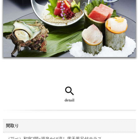
detail
間取り
（75㎡）和室2間+源泉かけ流し露天風呂付テラス