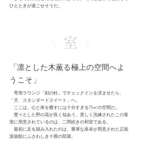
ひとときが過ごせそうだ。
「凛とした木薫る極上の空間へよ
うこそ」
専用ラウンジ「刻の杜」でチェックインを済ませたら、
「天 スタンダードスイート」へ。
ここは、心と体を癒すには十分すぎる75㎡の空間だ。
楚々とした野の花が良く似あう、美しく洗練されたこの客
室に用意されているのは、二間続きの和室である。
最初に足を踏み入れたのは、重厚な座卓が用意された正統
派旅館にふさわしき十畳の部屋。