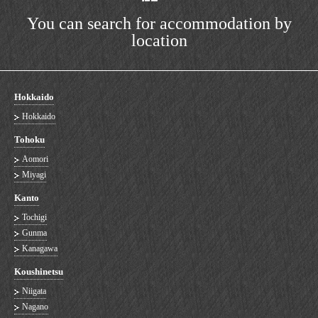
You can search for accommodation by
location
Hokkaido
Hokkaido
Tohoku
Aomori
Miyagi
Kanto
Tochigi
Gunma
Kanagawa
Koushinetsu
Niigata
Nagano