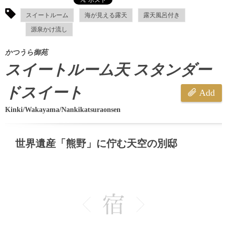
スイートルーム
海が見える露天
露天風呂付き
源泉かけ流し
かつうら御苑
スイートルーム天 スタンダー
ドスイート
Add
Kinki/Wakayama/Nankikatsuraonsen
世界遺産「熊野」に佇む天空の別邸