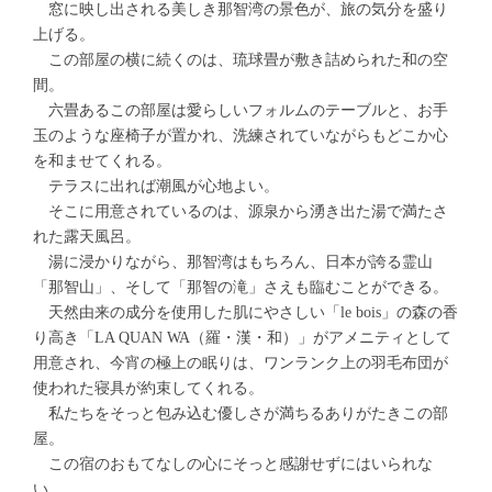
窓に映し出される美しき那智湾の景色が、旅の気分を盛り
上げる。
この部屋の横に続くのは、琉球畳が敷き詰められた和の空
間。
六畳あるこの部屋は愛らしいフォルムのテーブルと、お手
玉のような座椅子が置かれ、洗練されていながらもどこか心
を和ませてくれる。
テラスに出れば潮風が心地よい。
そこに用意されているのは、源泉から湧き出た湯で満たさ
れた露天風呂。
湯に浸かりながら、那智湾はもちろん、日本が誇る霊山
「那智山」、そして「那智の滝」さえも臨むことができる。
天然由来の成分を使用した肌にやさしい「le bois」の森の香
り高き「LA QUAN WA（羅・漢・和）」がアメニティとして
用意され、今宵の極上の眠りは、ワンランク上の羽毛布団が
使われた寝具が約束してくれる。
私たちをそっと包み込む優しさが満ちるありがたきこの部
屋。
この宿のおもてなしの心にそっと感謝せずにはいられな
い。