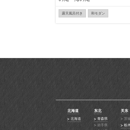
露天風呂付き
和モダン
北海道
东北
关东
北海道
青森県
茨
岩手県
栃