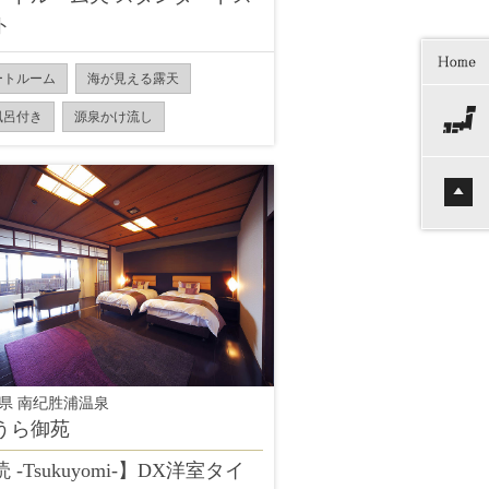
ト
ートルーム
海が見える露天
風呂付き
源泉かけ流し
県 南纪胜浦温泉
うら御苑
 -Tsukuyomi-】DX洋室タイ