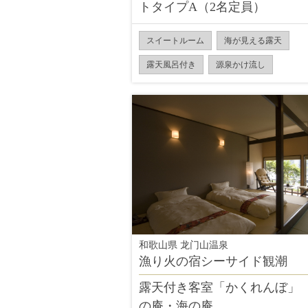
トタイプA（2名定員）
スイートルーム
海が見える露天
露天風呂付き
源泉かけ流し
和歌山県 龙门山温泉
漁り火の宿シーサイド観潮
露天付き客室「かくれんぼ」
の庵・海の庵