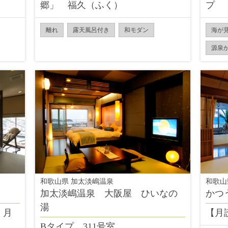
郷」 福久（ふく）
プ
離れ
露天風呂付き
和モダン
海が
源泉
和歌山県 加太淡嶋温泉
和歌山
加太淡嶋温泉 大阪屋 ひいなの
かつ
湯
 月
【月読
Bタイプ 311号室