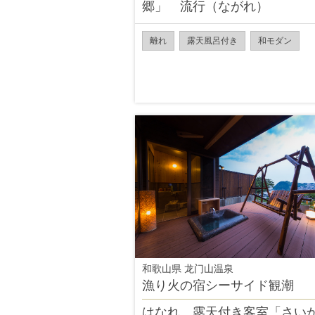
郷」 流行（ながれ）
離れ
露天風呂付き
和モダン
和歌山県 龙门山温泉
漁り火の宿シーサイド観潮
はなれ 露天付き客室「さい