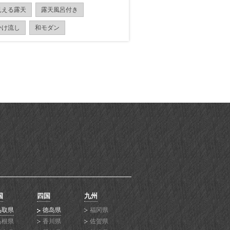
見える露天
露天風呂付き
かけ流し
和モダン
国
四国
九州
鸟取県
徳岛県
福冈県
岛根県
香川県
佐贺県