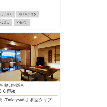
見える露天
露天風呂付き
かけ流し
和モダン
県 南纪胜浦温泉
うら御苑
 -Tsukuyomi-】和室タイプ