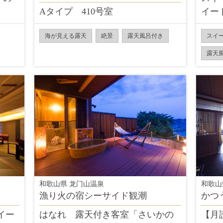
Aタイプ 410号室
イー
海が見える露天
絶景
露天風呂付き
スイ
露天
和歌山県 龙门山温泉
和歌山
漁り火の宿シーサイド観潮
かつ
イー
はなれ 露天付き客室「さいかの
【月読