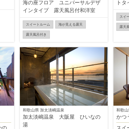
海の座フロア ユニバーサルデザ
トタ
インタイプ 露天風呂付和洋室
スイ
スイートルーム
海が見える露天
露天
露天風呂付き
和歌山県 加太淡嶋温泉
和歌山
加太淡嶋温泉 大阪屋 ひいなの
かつ
湯
かの
スイ