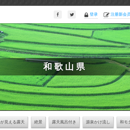
登录
注册新会
和歌山県
海が見える露天
絶景
露天風呂付き
源泉かけ流し
和モ