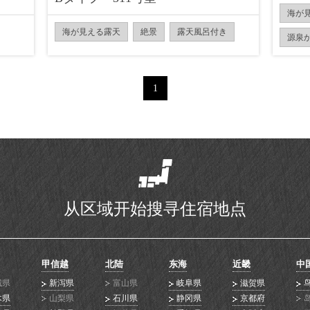
海が
海が見える露天
絶景
露天風呂付き
源泉
1
从区域开始搜寻住宿地点
甲信越
北陆
东海
近畿
中
城県
新泻県
富山県
岐阜県
滋贺県
木県
山梨県
石川県
静冈県
京都府