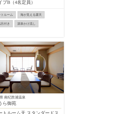
イプB（4名定員）
ートルーム
海が見える露天
風呂付き
源泉かけ流し
県 南纪胜浦温泉
うら御苑
ートルーム天 スタンダードス