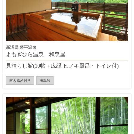
新泻県 蓬平温泉
よもぎひら温泉 和泉屋
見晴らし館(10帖＋広縁 ヒノキ風呂・トイレ付)
露天風呂付き
檜風呂