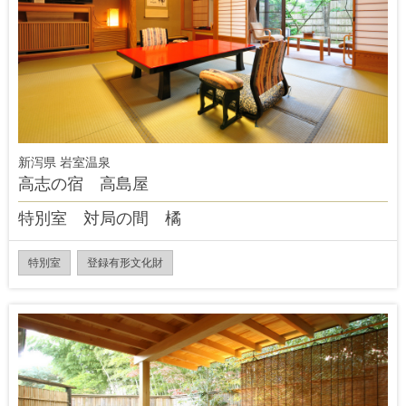
新泻県 岩室温泉
高志の宿 高島屋
特別室 対局の間 橘
特別室
登録有形文化財