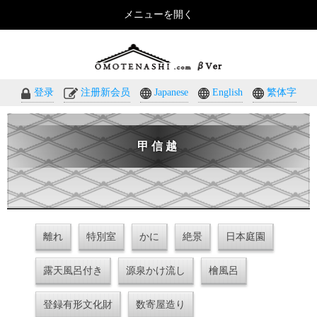
メニューを開く
おもてなしのホテル・温泉旅館予約｜omotenashi.com
登录
注册新会员
Japanese
English
繁体字
甲信越
離れ
特別室
かに
絶景
日本庭園
露天風呂付き
源泉かけ流し
檜風呂
登録有形文化財
数寄屋造り