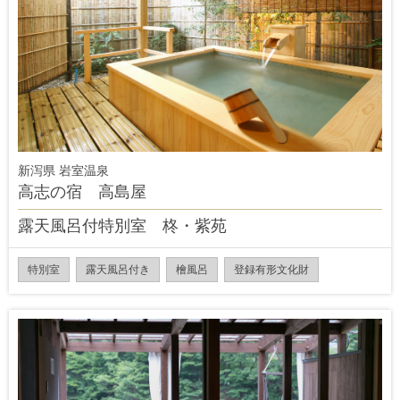
新泻県 岩室温泉
高志の宿 高島屋
露天風呂付特別室 柊・紫苑
特別室
露天風呂付き
檜風呂
登録有形文化財