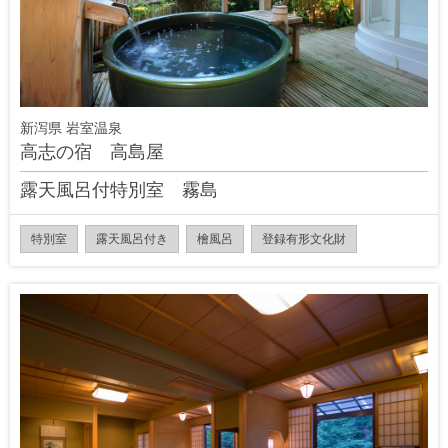
新泻県 岩室温泉
高志の宿 高島屋
露天風呂付特別室 霧島
特別室
露天風呂付き
檜風呂
登録有形文化財