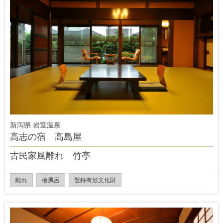
新泻県 岩室温泉
高志の宿 高島屋
古民家風離れ 竹亭
離れ
檜風呂
登録有形文化財