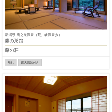
新泻県 鹰之巣温泉（荒川峡温泉乡）
鷹の巣館
藤の荘
離れ
露天風呂付き