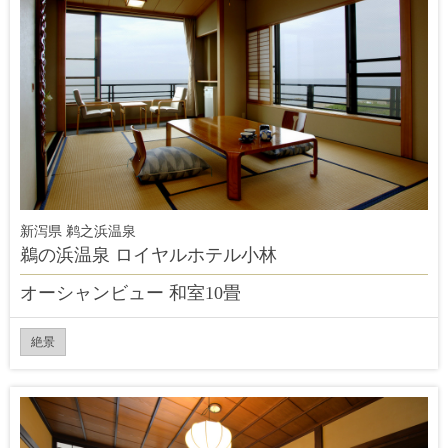
新泻県 鹈之浜温泉
鵜の浜温泉 ロイヤルホテル小林
オーシャンビュー 和室10畳
絶景