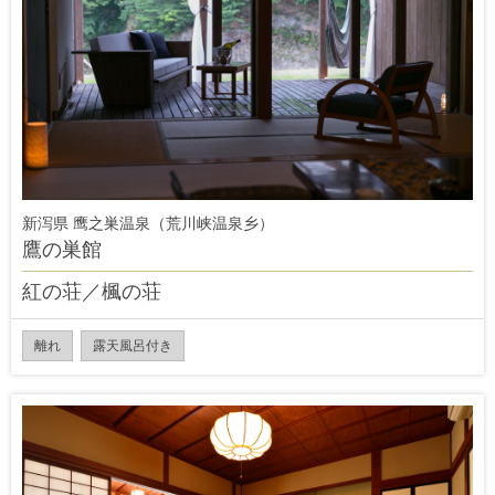
新泻県 鹰之巣温泉（荒川峡温泉乡）
鷹の巣館
紅の荘／楓の荘
離れ
露天風呂付き