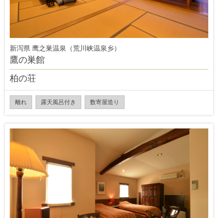
新泻県 鹰之巣温泉（荒川峡温泉乡）
鷹の巣館
柏の荘
離れ
露天風呂付き
数寄屋造り