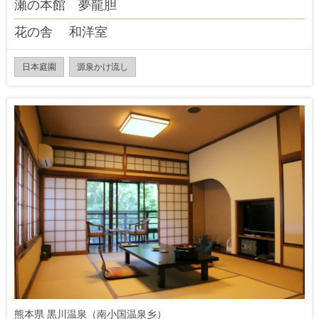
瀬の本館 夢龍胆
花の舎 和洋室
日本庭園
源泉かけ流し
熊本県 黒川温泉（南小国温泉乡）