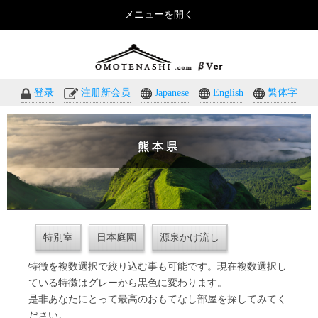
メニューを開く
おもてなしのホテル・温泉旅館予約｜omotenashi.com
登录
注册新会员
Japanese
English
繁体字
熊本県
特別室
日本庭園
源泉かけ流し
特徴を複数選択で絞り込む事も可能です。現在複数選択し
ている特徴はグレーから黒色に変わります。
是非あなたにとって最高のおもてなし部屋を探してみてく
ださい。