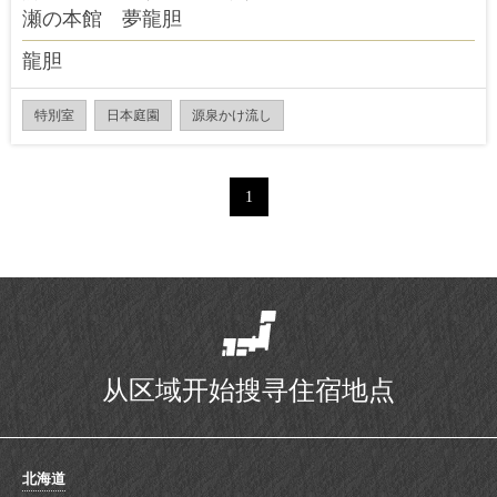
瀬の本館 夢龍胆
龍胆
特別室
日本庭園
源泉かけ流し
1
从区域开始搜寻住宿地点
北海道