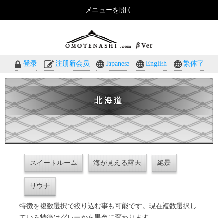
メニューを開く
おもてなしのホテル・温泉旅館予約｜omotenashi.com
登录
注册新会员
Japanese
English
繁体字
北海道
スイートルーム
海が見える露天
絶景
サウナ
特徴を複数選択で絞り込む事も可能です。現在複数選択し
ている特徴はグレーから黒色に変わります。