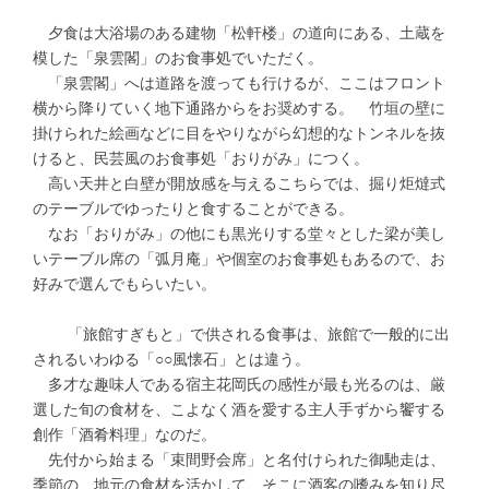
夕食は大浴場のある建物「松軒楼」の道向にある、土蔵を
模した「泉雲閣」のお食事処でいただく。
「泉雲閣」へは道路を渡っても行けるが、ここはフロント
横から降りていく地下通路からをお奨めする。 竹垣の壁に
掛けられた絵画などに目をやりながら幻想的なトンネルを抜
けると、民芸風のお食事処「おりがみ」につく。
高い天井と白壁が開放感を与えるこちらでは、掘り炬燵式
のテーブルでゆったりと食することができる。
なお「おりがみ」の他にも黒光りする堂々とした梁が美し
いテーブル席の「弧月庵」や個室のお食事処もあるので、お
好みで選んでもらいたい。
「旅館すぎもと」で供される食事は、旅館で一般的に出
されるいわゆる「○○風懐石」とは違う。
多才な趣味人である宿主花岡氏の感性が最も光るのは、厳
選した旬の食材を、こよなく酒を愛する主人手ずから饗する
創作「酒肴料理」なのだ。
先付から始まる「束間野会席」と名付けられた御馳走は、
季節の、地元の食材を活かして、そこに酒客の嗜みを知り尽