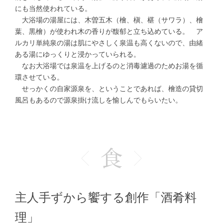
にも当然使われている。
大浴場の湯屋には、木曽五木（檜、槇、椹（サワラ）、檜
葉、黒檜）が使われ木の香りが馥郁と立ち込めている。 ア
ルカリ単純泉の湯は肌にやさしく泉温も高くないので、由緒
ある湯にゆっくりと浸かっていられる。
なお大浴場では泉温を上げるのと消毒濾過のためお湯を循
環させている。
せっかくの自家源泉を、ということであれば、檜造の貸切
風呂もあるので源泉掛け流しを愉しんでもらいたい。
主人手ずから饗する創作「酒肴料
理」