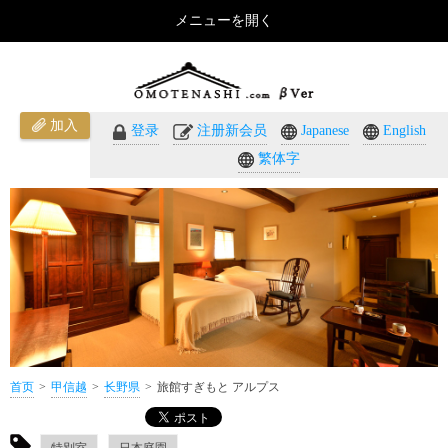
メニューを開く
旅館すぎもと アルプス（长野県）のご紹介 - おもてなしのホテル・温泉旅館予約｜omotenashi.com
加入
登录
注册新会员
Japanese
English
繁体字
首页
甲信越
长野県
旅館すぎもと アルプス
特別室
日本庭園