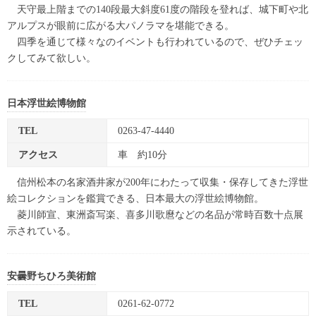
天守最上階までの140段最大斜度61度の階段を登れば、城下町や北
アルプスが眼前に広がる大パノラマを堪能できる。
四季を通じて様々なのイベントも行われているので、ぜひチェッ
クしてみて欲しい。
日本浮世絵博物館
TEL
0263-47-4440
アクセス
車 約10分
信州松本の名家酒井家が200年にわたって収集・保存してきた浮世
絵コレクションを鑑賞できる、日本最大の浮世絵博物館。
菱川師宣、東洲斎写楽、喜多川歌麿などの名品が常時百数十点展
示されている。
安曇野ちひろ美術館
TEL
0261-62-0772