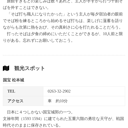
旅館すぎもとの楽しみは数々あれど、主人が手ずから打つ十割そ
ばを外すことはできない。
「そば打ち職人になりたかった」という主人が毎夕宿泊者の眼前
でそば粉を練るところから始めるそば打ちは、楽しげに薀蓄を語り
ながらも次第に熱をおび、その真剣さに心を打たれることだろう。
打ったそばは夕食の締めにいただくことができるが、10人前と限
りがある。忘れずにお願いしておこう。
観光スポット
国宝 松本城
TEL
0263-32-2902
アクセス
車 約10分
日本に４つしかない国宝城郭の一つ。
文禄年間（1593 1594）に建てられた五重六階の勇壮な天守が、戦国
時代そのままに保存されている。