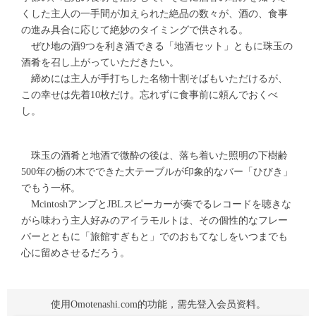
くした主人の一手間が加えられた絶品の数々が、酒の、食事
の進み具合に応じて絶妙のタイミングで供される。
ぜひ地の酒9つを利き酒できる「地酒セット」ともに珠玉の
酒肴を召し上がっていただきたい。
締めには主人が手打ちした名物十割そばもいただけるが、
この幸せは先着10枚だけ。忘れずに食事前に頼んでおくべ
し。
珠玉の酒肴と地酒で微酔の後は、落ち着いた照明の下樹齢
500年の栃の木でできた大テーブルが印象的なバー「ひびき」
でもう一杯。
McintoshアンプとJBLスピーカーが奏でるレコードを聴きな
がら味わう主人好みのアイラモルトは、その個性的なフレー
バーとともに「旅館すぎもと」でのおもてなしをいつまでも
心に留めさせるだろう。
使用Omotenashi.com的功能，需先登入会员资料。