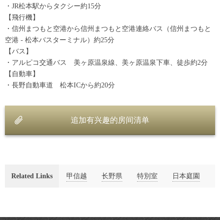
・JR松本駅からタクシー約15分
【飛行機】
・信州まつもと空港から信州まつもと空港連絡バス（信州まつもと
空港 - 松本バスターミナル）約25分
【バス】
・アルピコ交通バス 美ヶ原温泉線、美ヶ原温泉下車、徒歩約2分
【自動車】
・長野自動車道 松本ICから約20分
追加有兴趣的房间清单
Related Links
甲信越
长野県
特別室
日本庭園