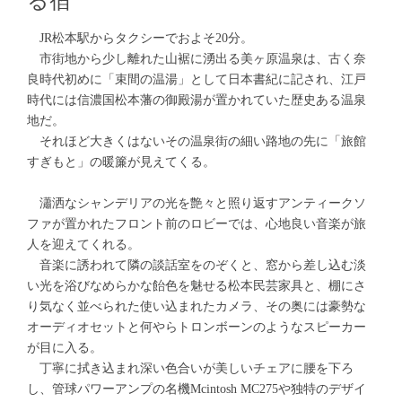
る宿
JR松本駅からタクシーでおよそ20分。
市街地から少し離れた山裾に湧出る美ヶ原温泉は、古く奈
良時代初めに「束間の温湯」として日本書紀に記され、江戸
時代には信濃国松本藩の御殿湯が置かれていた歴史ある温泉
地だ。
それほど大きくはないその温泉街の細い路地の先に「旅館
すぎもと」の暖簾が見えてくる。
瀟洒なシャンデリアの光を艶々と照り返すアンティークソ
ファが置かれたフロント前のロビーでは、心地良い音楽が旅
人を迎えてくれる。
音楽に誘われて隣の談話室をのぞくと、窓から差し込む淡
い光を浴びなめらかな飴色を魅せる松本民芸家具と、棚にさ
り気なく並べられた使い込まれたカメラ、その奥には豪勢な
オーディオセットと何やらトロンボーンのようなスピーカー
が目に入る。
丁寧に拭き込まれ深い色合いが美しいチェアに腰を下ろ
し、管球パワーアンプの名機Mcintosh MC275や独特のデザイ