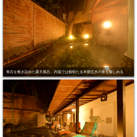
青石を敷き詰めた露天風呂。内湯では馥郁たる木曽五木の香も愉しめる