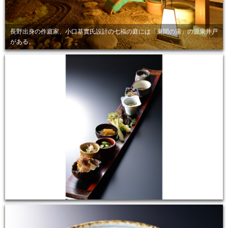
長野出身の作庭家、小口基實氏設計の七福の庭には「束間の湯」の源泉井戸
がある。