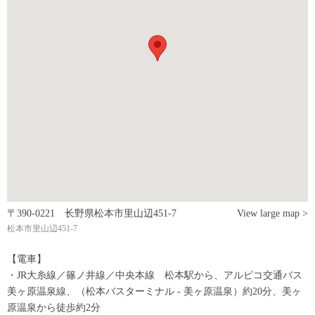
〒390-0221 长野県松本市里山辺451-7
View large map >
松本市里山辺451-7
【電車】
・JR大糸線／篠ノ井線／中央本線 松本駅から、アルピコ交通バス
美ヶ原温泉線、（松本バスターミナル - 美ヶ原温泉）約20分、美ヶ
原温泉から徒歩約2分