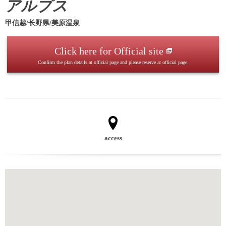
アルプス
甲信越/长野県/美原温泉
Click here for Official site
Confirm the plan details at official page and please reserve at official page.
access