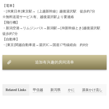
【電車】
・[JR東日本]東京駅→［上越新幹線］越後湯沢駅 徒歩約7分
※無料送迎サービス有、越後湯沢駅より要連絡
【飛行機】
・新潟空港→リムジンバス→新潟駅→[JR新幹線とき]越後湯沢駅
徒歩約7分
【自動車】
・[東京]関越自動車道→湯沢IC→国道17号線経由 約8分
追加有兴趣的房间清单
Related Links
甲信越
新泻県
かに
源泉かけ流し