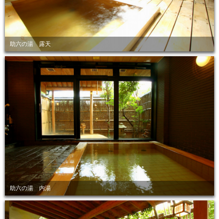
助六の湯 露天
助六の湯 内湯