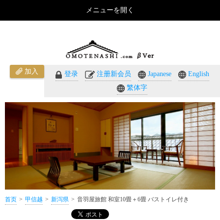
メニューを開く
音羽屋旅館 和室10畳＋6畳 バストイレ付き（新泻県）のご紹介 - おもてなしのホテル・温泉旅館予
約｜omotenashi.com
加入
登录
注册新会员
Japanese
English
繁体字
首页
甲信越
新泻県
音羽屋旅館 和室10畳＋6畳 バストイレ付き