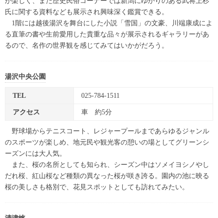
が楽しく、また歴史民俗コーナーでは新潟にゆかりのある武将上杉
氏に関する資料なども展示され興味深く鑑賞できる。
1階には越後湯沢を舞台にした小説「雪国」の文豪、川端康成によ
る直筆の書や生前愛用した貴重な品々が展示されるギャラリーがあ
るので、名作の世界観を感じてみてはいかがだろう。
湯沢中央公園
TEL
025-784-1511
アクセス
車 約5分
野球場からテニスコート、レジャープールまであらゆるジャンル
のスポーツが楽しめ、地元民や観光客の憩いの場としてグリーンシ
ーズンには大人気。
また、桜の名所としても知られ、シーズン中はソメイヨシノやし
だれ桜、紅山桜など種類の異なった桜が咲き誇る。園内の池に映る
桜の美しさも格別で、花見スポットとしても訪れてみたい。