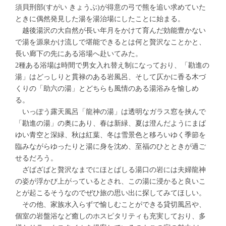
須貝刑部(すがい きょうぶ)が得意の弓で熊を追い求めていた
ときに偶然発見した湯を湯治場にしたことに始まる。
越後湯沢の大自然が長い年月をかけて育んだ効能豊かない
で湯を源泉かけ流しで堪能できるとは何と贅沢なことかと、
長い廊下の先にある浴場へ赴いてみた。
2種ある浴場は時間で男女入れ替え制になっており、「勘進の
湯」はどっしりと貫禄のある岩風呂、そして仄かに香る木づ
くりの「助六の湯」とどちらも風情のある湯浴みを愉しめ
る。
いっぽう露天風呂「龍神の湯」は透明なガラス窓を挟んで
「勘進の湯」の奥にあり、春は新緑、夏は澄んだようにまば
ゆい青空と深緑、秋は紅葉、冬は雪景色と移ろいゆく季節を
臨みながらゆったりと湯に身を沈め、至福のひとときが過ご
せるだろう。
ざばざばと贅沢なまでにほとばしる湯口の岩には夫婦龍神
の姿が浮かび上がっているとされ、この湯に浸かると良いこ
とが起こるそうなのでぜひ旅の思い出に探してみてほしい。
その他、家族水入らずで愉しむことができる貸切風呂や、
個室の岩盤浴など癒しのホスピタリティも充実しており、多