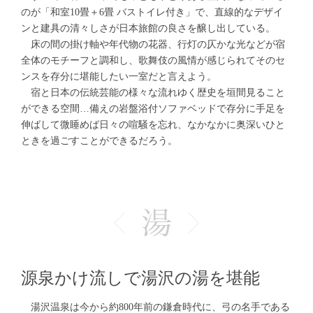
のが「和室10畳＋6畳 バストイレ付き」で、直線的なデザイ
ンと建具の清々しさが日本旅館の良さを醸し出している。
床の間の掛け軸や年代物の花器、行灯の仄かな光などが宿
全体のモチーフと調和し、歌舞伎の風情が感じられてそのセ
ンスを存分に堪能したい一室だと言えよう。
宿と日本の伝統芸能の様々な流れゆく歴史を垣間見ること
ができる空間…備えの岩盤浴付ソファベッドで存分に手足を
伸ばして微睡めば日々の喧騒を忘れ、なかなかに奥深いひと
ときを過ごすことができるだろう。
源泉かけ流しで湯沢の湯を堪能
湯沢温泉は今から約800年前の鎌倉時代に、弓の名手である