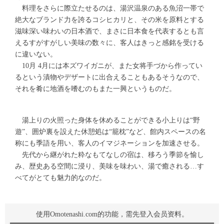
料理をさらに際立たせるのは、湯沢温泉のある魚沼一帯で
絶大なブランド力を誇るコシヒカリと、その米を原料とする
滋味深い味わいの日本酒で、まさに日本食を代表するとも言
えるすがすがしい美味の数々に、客人はきっと感銘を受ける
に違いない。
10月 4月には本ズワイガニが、また女将手づから作ってい
るという漬物やデザートに出合えることもあるそうなので、
それを肴に地酒を嗜むのもまた一興というものだ。
湯上りの火照った身体を休めることができる小上りは“野
遊”、囲炉裏を設えた休憩処は“籠枕”など、館内スペースの名
称にも季語を用い、客人のイマジネーションを加速させる。
先代から継がれた粋なもてなしの宿は、移ろう季節を愉し
み、歴史ある空間に浸り、美味を味わい、湯で癒される…す
べてがとても魅力的なのだ。
使用Omotenashi.com的功能，需先登入会员资料。