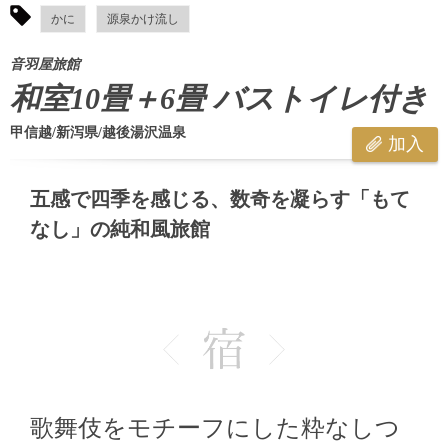
かに
源泉かけ流し
音羽屋旅館
和室10畳＋6畳 バストイレ付き
甲信越/新泻県/越後湯沢温泉
加入
五感で四季を感じる、数奇を凝らす「もて
なし」の純和風旅館
歌舞伎をモチーフにした粋なしつ