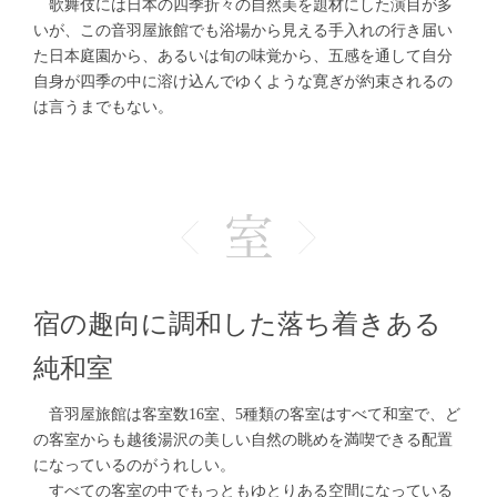
歌舞伎には日本の四季折々の自然美を題材にした演目が多
いが、この音羽屋旅館でも浴場から見える手入れの行き届い
た日本庭園から、あるいは旬の味覚から、五感を通して自分
自身が四季の中に溶け込んでゆくような寛ぎが約束されるの
は言うまでもない。
宿の趣向に調和した落ち着きある
純和室
音羽屋旅館は客室数16室、5種類の客室はすべて和室で、ど
の客室からも越後湯沢の美しい自然の眺めを満喫できる配置
になっているのがうれしい。
すべての客室の中でもっともゆとりある空間になっている