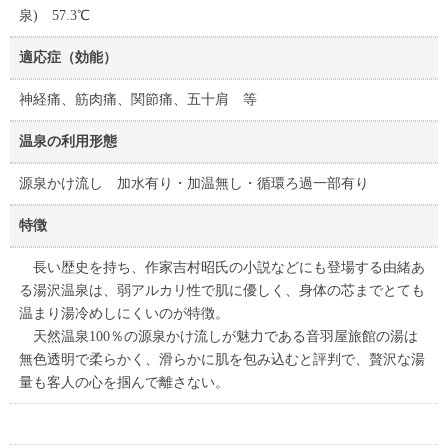
泉) 57.3℃
適応症（効能）
神経痛、筋肉痛、関節痛、五十肩 等
温泉の利用形態
源泉かけ流し 加水有り・加温無し・循環ろ過一部有り
特徴
長い歴史を持ち、作家吉村昭氏の小説などにも登場する由緒あ
る湯沢温泉は、弱アルカリ性で肌に優しく、身体の芯までとても
温まり湯冷めしにくいのが特徴。
天然温泉100％の源泉かけ流しが魅力である音羽屋旅館の湯は
無色透明で柔らかく、滑らかに肌を包み込むと評判で、贅沢な湯
量も客人の心を掴んで離さない。