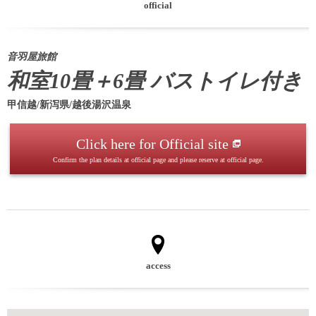
official
音羽屋旅館
和室10畳＋6畳 バストイレ付き
甲信越/新泻県/越後湯沢温泉
Click here for Official site
Confirm the plan details at official page and please reserve at official page.
access