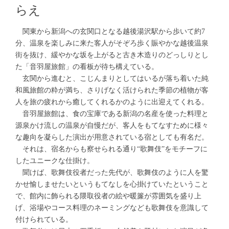
らえ
関東から新潟への玄関口となる越後湯沢駅から歩いて約7
分、温泉を楽しみに来た客人がそぞろ歩く賑やかな越後温泉
街を抜け、緩やかな坂を上がると古き木造りのどっしりとし
た「音羽屋旅館」の看板が待ち構えている。
玄関から進むと、こじんまりとしてはいるが落ち着いた純
和風旅館の粋が満ち、さりげなく活けられた季節の植物が客
人を旅の疲れから癒してくれるかのように出迎えてくれる。
音羽屋旅館は、食の宝庫である新潟の名産を使った料理と
源泉かけ流しの温泉が自慢だが、客人をもてなすために様々
な趣向を凝らした演出が用意されている宿としても有名だ。
それは、宿名からも察せられる通り“歌舞伎”をモチーフに
したユニークな仕掛け。
聞けば、歌舞伎役者だった先代が、歌舞伎のように人を驚
かせ愉しませたいというもてなしを心掛けていたということ
で、館内に飾られる隈取役者の絵や暖簾が雰囲気を盛り上
げ、浴場やコース料理のネーミングなども歌舞伎を意識して
付けられている。