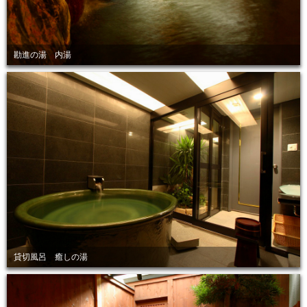
勘進の湯 内湯
貸切風呂 癒しの湯