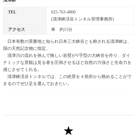
清津峡
TEL
025-763-4800
(清津峡渓谷トンネル管理事務所)
アクセス
車 約15分
日本有数の景勝地と知られ日本三大峡谷とも称される清津峡は、
国の天然記念物に指定。
清津川の流れを挟んで険しい岩壁がV字型の大峡谷を作り、ダイ
ナミックな景観は見る者を圧倒させるほど自然の力強さと生命力を
感じさせてくれる。
清津峡渓谷トンネルでは、この絶景を４箇所から眺めることがで
きるのでぜひ足を運んでおきたい。