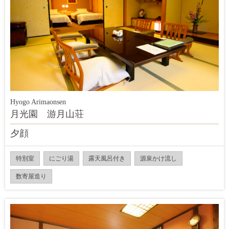
Hyogo Arimaonsen
月光園 游月山荘
夕顔
特別室
にごり湯
露天風呂付き
源泉かけ流し
数寄屋造り