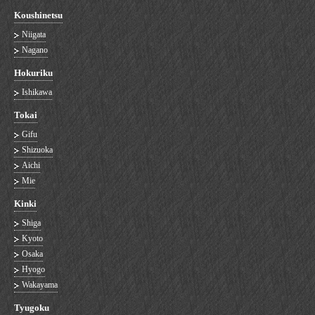
Koushinetsu
Niigata
Nagano
Hokuriku
Ishikawa
Tokai
Gifu
Shizuoka
Aichi
Mie
Kinki
Shiga
Kyoto
Osaka
Hyogo
Wakayama
Tyugoku