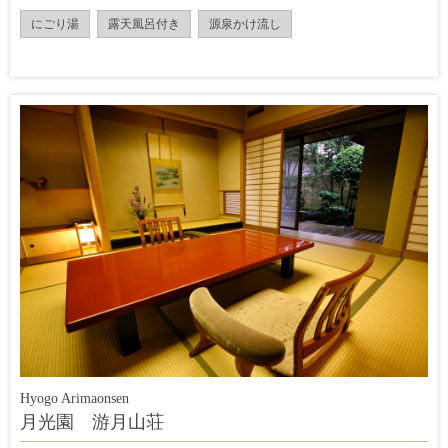
にごり湯
露天風呂付き
源泉かけ流し
Hyogo Arimaonsen
月光園 游月山荘