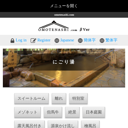
メニューを開く
omotenashi.com
Log in
Register
Japanese
簡体字
繁体字
にごり湯
スイートルーム
離れ
特別室
メゾネット
但馬牛
絶景
日本庭園
露天風呂付き
源泉かけ流し
檜風呂