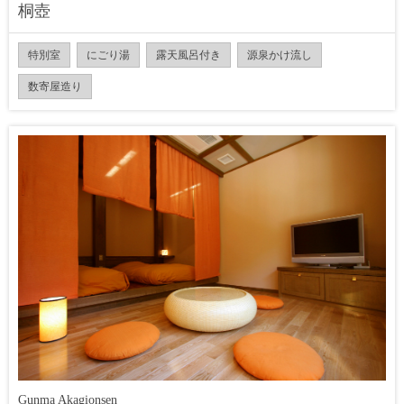
桐壺
特別室
にごり湯
露天風呂付き
源泉かけ流し
数寄屋造り
Gunma Akagionsen