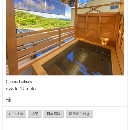
Gunma Ikahonsen
oyado-Tamaki
桂
にごり湯
絶景
日本庭園
露天風呂付き