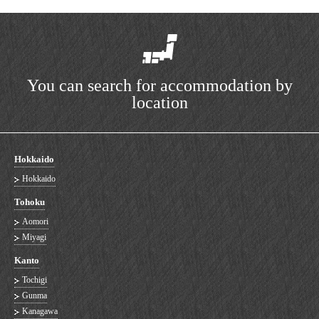
You can search for accommodation by
location
Hokkaido
Hokkaido
Tohoku
Aomori
Miyagi
Kanto
Tochigi
Gunma
Kanagawa