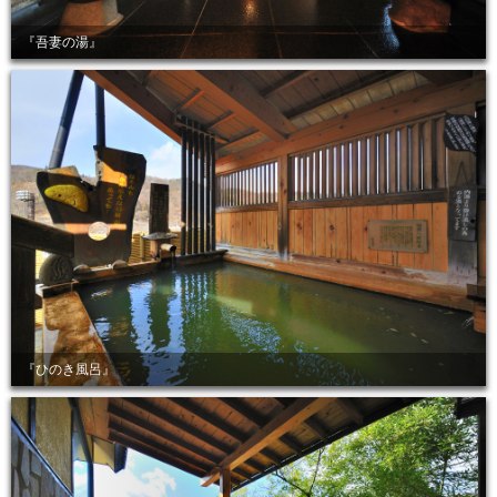
『吾妻の湯』
『ひのき風呂』