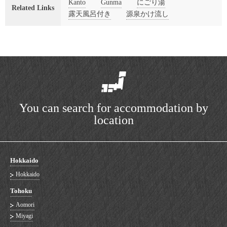
Kanto
Gunma
にごり湯
Related Links
露天風呂付き
源泉かけ流し
You can search for accommodation by
location
Hokkaido
Hokkaido
Tohoku
Aomori
Miyagi