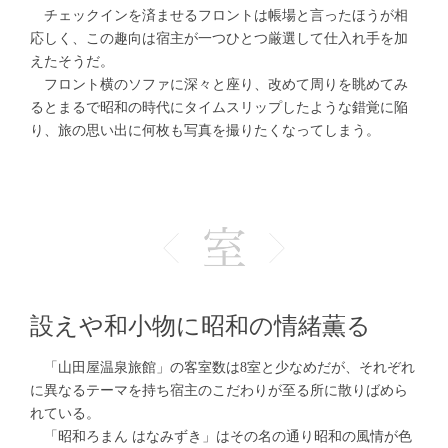
チェックインを済ませるフロントは帳場と言ったほうが相
応しく、この趣向は宿主が一つひとつ厳選して仕入れ手を加
えたそうだ。
フロント横のソファに深々と座り、改めて周りを眺めてみ
るとまるで昭和の時代にタイムスリップしたような錯覚に陥
り、旅の思い出に何枚も写真を撮りたくなってしまう。
設えや和小物に昭和の情緒薫る
「山田屋温泉旅館」の客室数は8室と少なめだが、それぞれ
に異なるテーマを持ち宿主のこだわりが至る所に散りばめら
れている。
「昭和ろまん はなみずき」はその名の通り昭和の風情が色