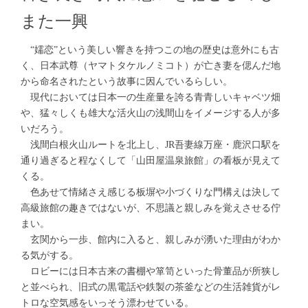
また一興
“嬬恋”という美しい響きを持つこの地の歴史は意外にも古
く、日本武尊（ヤマトタケルノミコト）が亡き妻を偲んだ地
から命名されたという故事に因んでいるらしい。
現代においては日本一の生産量を誇る青青しいキャベツ畑
や、猛々しくも雄大な活火山の浅間山をイメージする人が多
いだろう。
浅間白根火山ルートを北上し、JR吾妻線万座・鹿沢口駅を
通り過ぎると程なくして「山田屋温泉旅館」の看板が見えて
くる。
色あせて情緒さえ感じる板塀や小づくりな門構えは決して
高級旅館の趣きではないが、不思議と親しみを覚えさせる佇
まい。
玄関から一歩、館内に入ると、親しみが湧いた理由がわか
る気がする。
ロビーには日本古来の書棚や箪笥といった骨董品が所狭し
と並べられ、旧式の黒電話や鉄製の茶釜などの生活雑貨がレ
トロな空気感をいっそう漂わせている。