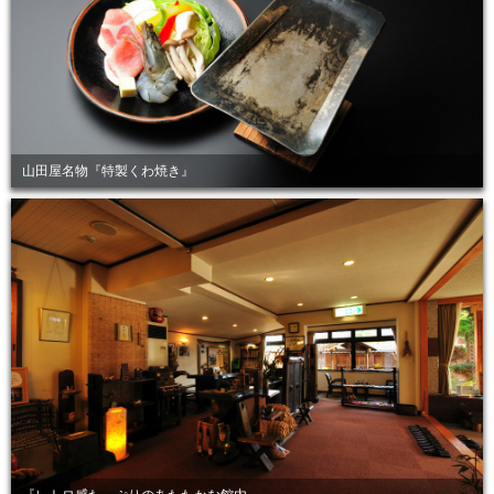
山田屋名物『特製くわ焼き』