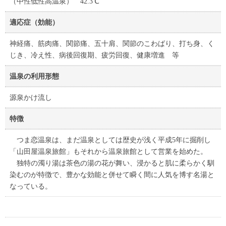
（中性低性高温泉） 42.3℃
適応症（効能）
神経痛、筋肉痛、関節痛、五十肩、関節のこわばり、打ち身、く
じき、冷え性、病後回復期、疲労回復、健康増進 等
温泉の利用形態
源泉かけ流し
特徴
つま恋温泉は、まだ温泉としては歴史が浅く平成5年に掘削し
「山田屋温泉旅館」もそれから温泉旅館として営業を始めた。
独特の濁り湯は茶色の湯の花が舞い、浸かると肌に柔らかく馴
染むのが特徴で、豊かな効能と併せて瞬く間に人気を博す名湯と
なっている。