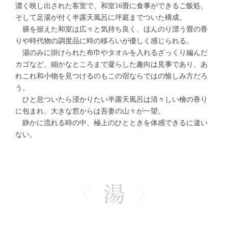
濃く映し出された客室で、和室16畳に食事ができるご飯処、
そして足湯が付く半露天風呂に坪庭までついた構成。
膳を据えた和室は広々と気持ち良く、ほんのり漂う畳の香
りや時代物の調度品に時の移ろいが優しく感じられる。
湯のみに掛けられた布巾やタオルを入れるざっくり編んだ
カゴなど、細かなところまで凝らした趣向は見事であり、あ
れこれ和小物を見つけるのもこの宿ならではの愉しみ方だろ
う。
ひと息ついたら浸かりたい半露天風呂は清々しい檜の香り
に包まれ、大きな窓からは吾妻の山々が一望。
静かに流れる時の中、極上のひとときを体感できるに違い
ない。