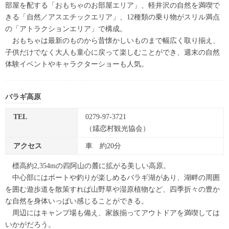
部屋を配する「おもちゃのお部屋エリア」、軽井沢の自然を満喫で
きる「自然／アスエチックエリア」、12種類の乗り物がスリル満点
の「アトラクションエリア」で構成。
おもちゃは最新のものから昔懐かしいものまで幅広く取り揃え、
子供だけでなく大人も童心に戻って楽しむことができ、週末の自然
体験イベントやキャラクターショーも人気。
バラギ高原
TEL
0279-97-3721
（嬬恋村観光協会）
アクセス
車 約20分
標高約2,354mの四阿山の麓に拡がる美しい高原。
中心部にはボートや釣りが楽しめるバラギ湖があり、湖畔の周囲
を囲む遊歩道を散策すれば山野草や湿原植物など、四季折々の豊か
な自然を身体いっぱい感じることができる。
周辺にはキャンプ場も備え、家族揃ってアウトドアを満喫しては
いかがだろう。