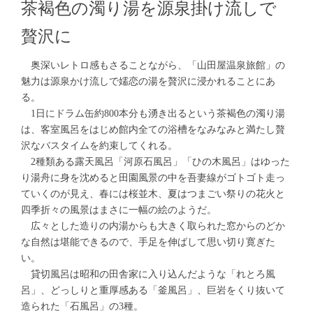
茶褐色の濁り湯を源泉掛け流しで
贅沢に
奥深いレトロ感もさることながら、「山田屋温泉旅館」の
魅力は源泉かけ流しで嬬恋の湯を贅沢に浸かれることにあ
る。
1日にドラム缶約800本分も湧き出るという茶褐色の濁り湯
は、客室風呂をはじめ館内全ての浴槽をなみなみと満たし贅
沢なバスタイムを約束してくれる。
2種類ある露天風呂「河原石風呂」「ひの木風呂」はゆった
り湯舟に身を沈めると田園風景の中を吾妻線がゴトゴト走っ
ていくのが見え、春には桜並木、夏はつまごい祭りの花火と
四季折々の風景はまさに一幅の絵のようだ。
広々とした造りの内湯からも大きく取られた窓からのどか
な自然は堪能できるので、手足を伸ばして思い切り寛ぎた
い。
貸切風呂は昭和の田舎家に入り込んだような「れとろ風
呂」、どっしりと重厚感ある「釜風呂」、巨岩をくり抜いて
造られた「石風呂」の3種。