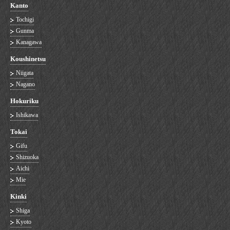
Kanto
Tochigi
Gunma
Kanagawa
Koushinetsu
Niigata
Nagano
Hokuriku
Ishikawa
Tokai
Gifu
Shizuoka
Aichi
Mie
Kinki
Shiga
Kyoto