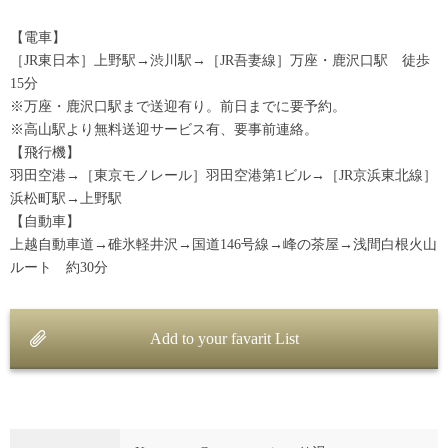
【電車】
［JR東日本］上野駅→渋川駅→［JR吾妻線］万座・鹿沢口駅 徒歩
15分
※万座・鹿沢口駅まで送迎有り。前日までに要予約。
※高山駅より無料送迎サービス有、要事前連絡。
【飛行機】
羽田空港→［東京モノレール］羽田空港第1ビル→［JR京浜東北線］
浜松町駅→上野駅
【自動車】
上越自動車道→碓氷軽井沢→国道146号線→峰の茶屋→浅間白根火山
ルート 約30分
Add to your favarit List