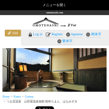
メニューを開く
omotenashi.com
Add
Log in
Register
Japanese
簡体字
繁体字
Home
Kanto
Gunma
つま恋温泉 山田屋温泉旅館 昭和ろまん はなみずき