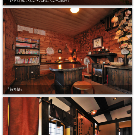
『レトロ感たっぷりのあたたかな館内』
『待ち処』