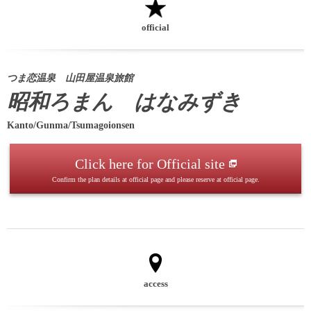
official
つま恋温泉 山田屋温泉旅館
昭和ろまん はなみずき
Kanto/Gunma/Tsumagoionsen
Click here for Official site
Confirm the plan details at official page and please reserve at official page.
access