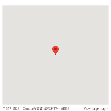
〒377-1523 Gunma吾妻郡嬬恋村芦生田533
View large map >