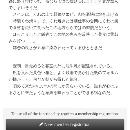
器に盛り付けられ、宿ならではの遊び心にますます箸が進ん
でしまいそうだ。
メインは、くわの上で野菜やエビ、肉を豪快に焼き上げる
「特製くわ焼き」で、くわ焼きとは畑仕事の合間にくわの裏
で食材を焼いて食べたこの地方ならではの習慣だという。
ほっこりしたご飯処でこの地の恵みを反映した美食に舌鼓
みを打つ……。
嬬恋の良さが五感に染みわたってくるひとときだ。
翌朝、目覚めると客室の外に瓶牛乳が配達されている。
瓶を入れた黄色い箱と、よく銭湯で見かけた瓶のフォルム
が懐かしく、何だか朝から得した気分。
初めて来たのにいつの間にか安らいでいる、誰もが心のふ
るさとに来たような感興を味わうことができる宿なのだ。
To use all of the functionality requires a membership registration.
New member registration