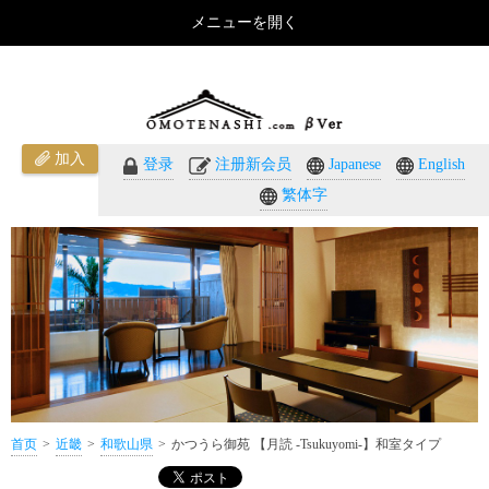
メニューを開く
かつうら御苑 【月読 -Tsukuyomi-】和室タイプ（和歌山県）のご紹介 - おもてなしのホテル・温泉旅
館予約｜omotenashi.com
加入
登录
注册新会员
Japanese
English
繁体字
首页
近畿
和歌山県
かつうら御苑 【月読 -Tsukuyomi-】和室タイプ