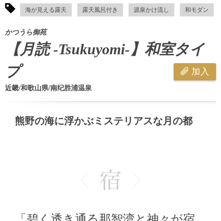
海が見える露天
露天風呂付き
源泉かけ流し
和モダン
かつうら御苑
【月読 -Tsukuyomi-】和室タイ
プ
加入
近畿/和歌山県/南纪胜浦温泉
熊野の海に浮かぶミステリアスな月の都
「碧く透き通る那智湾と神々が宿