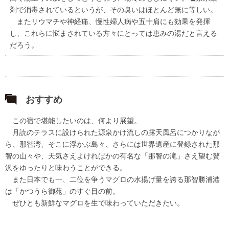
剤で消毒されているというが、その臭いはほとんど無に等しい。
またリウマチや神経痛、慢性婦人病や五十肩にも効果を発揮
し、これらに悩まされている方々にとっては恵みの湯だと言える
だろう。
おすすめ
この宿で堪能したいのは、何より展望。
月読のテラスに設けられた源泉かけ流しの露天風呂につかりなが
ら、那智湾、そこに浮かぶ島々、さらには世界遺産に登録された那
智の山々や、天気さえよければかの有名な「那智の滝」さえ望む贅
沢をゆったりと味わうことができる。
また日本でも一、二位を争うマグロの水揚げ量を誇る那智勝浦港
は「かつうら御苑」のすぐ目の前。
ぜひとも新鮮なマグロを生で味わっていただきたい。