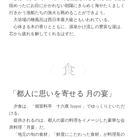
段めったにお目にかかれない朝陽にきらめく海やたくましく
行きかう漁船たちの漁火も眺めることができよう。
大浴場の檜風呂は西日本最大級ともいわれている。
心休まる木の香りとともに、源泉かけ流しの豊富な湯は、
芯から疲れを解してくれるはずだ。
「都人に思いを寄せる 月の宴」
夕食は、「個室料亭 十六夜 Izayoi 」でゆっくりといただ
ける。
提供されるのは、都人の宴の料理をイメージした豪華な会
席料理「月宴」だ。
「地元の旬の食材」「鮮度にこだわった食材」が料理長の