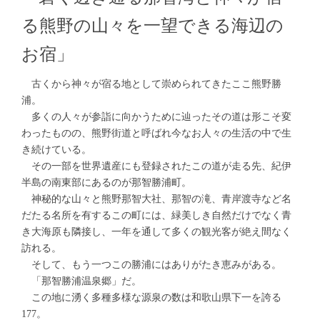
る熊野の山々を一望できる海辺の
お宿」
古くから神々が宿る地として崇められてきたここ熊野勝
浦。
多くの人々が参詣に向かうために辿ったその道は形こそ変
わったものの、熊野街道と呼ばれ今なお人々の生活の中で生
き続けている。
その一部を世界遺産にも登録されたこの道が走る先、紀伊
半島の南東部にあるのが那智勝浦町。
神秘的な山々と熊野那智大社、那智の滝、青岸渡寺など名
だたる名所を有するこの町には、緑美しき自然だけでなく青
き大海原も隣接し、一年を通して多くの観光客が絶え間なく
訪れる。
そして、もう一つこの勝浦にはありがたき恵みがある。
「那智勝浦温泉郷」だ。
この地に湧く多種多様な源泉の数は和歌山県下一を誇る
177。