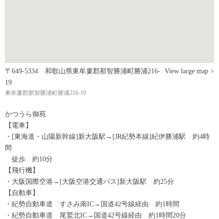
〒649-5334 和歌山県東牟婁郡那智勝浦町勝浦216-
View large map >
19
東牟婁郡那智勝浦町勝浦216-19
かつうら御苑
【電車】
・[東海道・山陽新幹線]新大阪駅→[JR紀勢本線]紀伊勝浦駅 約4時
間
徒歩 約10分
【飛行機】
・大阪国際空港→[大阪空港交通バス]新大阪駅 約25分
【自動車】
・紀勢自動車道 すさみ南IC→国道42号線経由 約1時間
・紀勢自動車道 尾鷲北IC→国道42号線経由 約1時間20分