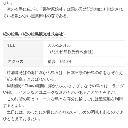
ない。
滝の右手に広がる「那智原始林」は国の天然記念物にも指定され
ている数少ない照葉樹林の森である。
紀の松島（紀の松島観光株式会社）
TEL
0735-52-8188
（紀の松島観光株式会社）
アクセス
徒歩 約10分
勝浦港そばの海に浮かぶ島々は、日本三景の松島の名をなぞらえ
「紀の松島」とよばれている。
周囲僅か17kmの範囲に浮かぶ大小さまざまなその島々は、ラクダ
や鶴、ライオンなどユニークな形のものがあることでも有名だ。
この紺碧の海とユニークな島々を存分に愉しむには遊覧船を利用
するとよい。
土日には、めったにお目にかかれないイルカの調教もあるのでぜ
ひとも見ておきたい。