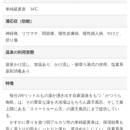
単純硫黄泉 34℃
適応症（効能）
神経痛、リウマチ、関節痛、慢性皮膚病、慢性婦人病、やけど、
切り傷
温泉の利用形態
源泉かけ流し、加温あり、かけ流し・循環ろ過式の併用、塩素系
薬剤消毒あり
特徴
毎分200リットルもの湯が湧き出す自家源泉をもつ「かつうら
御苑」は、その豊富な湯を大浴場はもちろん露天風呂、そして最
上階にある「スイートルーム天」の露天風呂にまで提供してい
る。
かすかに香りを放つ弱アルカリ性の単純硫黄泉は、保湿効果も
高く湯上りの肌をしっとりと保ち、湯冷めもしにくい。塩素系薬