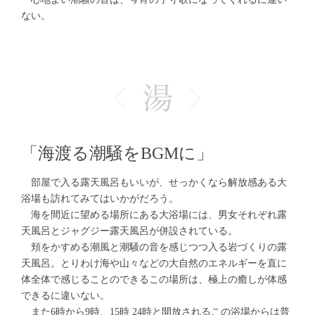
ない。
「海渡る潮騒をBGMに」
部屋で入る露天風呂もいいが、せっかくなら解放感ある大
浴場も訪れてみてはいかがだろう。
海を間近に望める場所にある大浴場には、男女それぞれ露
天風呂とジャグジー露天風呂が併設されている。
頬をかすめる潮風と潮騒の音を感じつつ入る岩づくりの露
天風呂。とりわけ海や山々などの大自然のエネルギーを直に
体全体で感じることのできるこの場所は、極上の癒しが体感
できるに違いない。
また6時から9時、15時 24時と開放されるこの浴場からは普