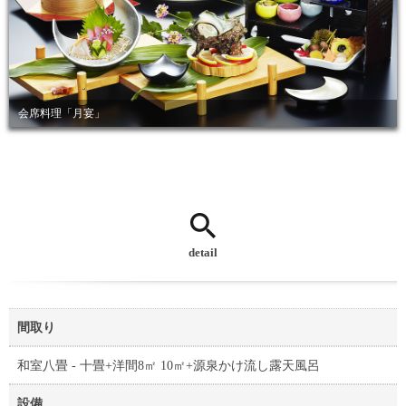
会席料理「月宴」
detail
間取り
和室八畳 - 十畳+洋間8㎡ 10㎡+源泉かけ流し露天風呂
設備