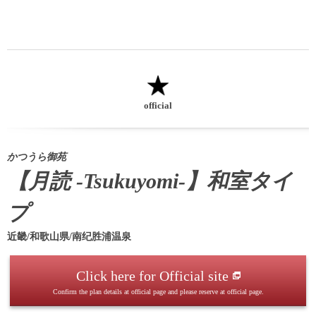
official
かつうら御苑
【月読 -Tsukuyomi-】和室タイ
プ
近畿/和歌山県/南纪胜浦温泉
Click here for Official site
Confirm the plan details at official page and please reserve at official page.