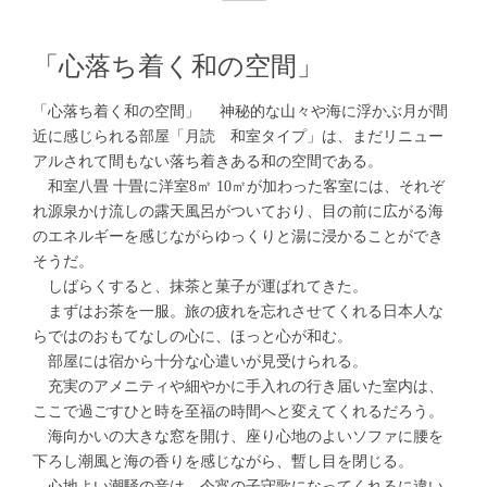
「心落ち着く和の空間」
「心落ち着く和の空間」 神秘的な山々や海に浮かぶ月が間
近に感じられる部屋「月読 和室タイプ」は、まだリニュー
アルされて間もない落ち着きある和の空間である。
和室八畳 十畳に洋室8㎡ 10㎡が加わった客室には、それぞ
れ源泉かけ流しの露天風呂がついており、目の前に広がる海
のエネルギーを感じながらゆっくりと湯に浸かることができ
そうだ。
しばらくすると、抹茶と菓子が運ばれてきた。
まずはお茶を一服。旅の疲れを忘れさせてくれる日本人な
らではのおもてなしの心に、ほっと心が和む。
部屋には宿から十分な心遣いが見受けられる。
充実のアメニティや細やかに手入れの行き届いた室内は、
ここで過ごすひと時を至福の時間へと変えてくれるだろう。
海向かいの大きな窓を開け、座り心地のよいソファに腰を
下ろし潮風と海の香りを感じながら、暫し目を閉じる。
心地よい潮騒の音は、今宵の子守歌になってくれるに違い