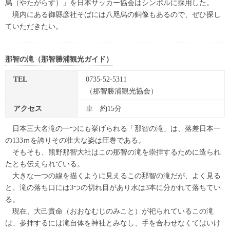
烏（やたがらす）」を日本サッカー協会はシンボルに採用した。
境内にある御縣彦社そばには八咫烏の銅像もあるので、ぜひ探し
ていただきたい。
那智の滝（那智勝浦観光ガイド）
TEL
0735-52-5311
（那智勝浦観光協会）
アクセス
車 約15分
日本三大名滝の一つにも挙げられる「那智の滝」は、落差日本一
の133ｍを誇りその壮大な姿は圧巻である。
そもそも、熊野那智大社はこの那智の滝を崇拝するために造られ
たとも伝えられている。
大きな一つの線を描くように見えるこの那智の滝だが、よく見る
と、滝の落ち口には3つの切れ目があり水は3本に分かれて落ちてい
る。
現在、大己貴命（おおなむじのみこと）が祀られているこの滝
は、参拝するには滝自体を神社とみなし、手を合わせなくてはいけ