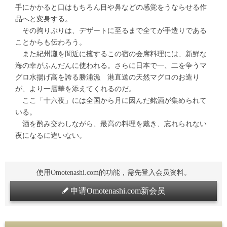
手にかかると口はもちろん目や鼻などの感覚をうならせる作
品へと変身する。
その拘りぶりは、デザートに至るまで全てが手造りである
ことからも伝わろう。
また紀州灘を間近に擁するこの宿の会席料理には、新鮮な
海の幸がふんだんに使われる。さらに日本で一、二を争うマ
グロ水揚げ高を誇る勝浦漁 港直送の天然マグロのお造り
が、より一層華を添えてくれるのだ。
ここ「十六夜」には全国から月に因んだ銘酒が集められて
いる。
酒を酌み交わしながら、最高の料理を戴き、忘れられない
夜になるに違いない。
使用Omotenashi.com的功能，需先登入会员资料。
申请Omotenashi.com新会员