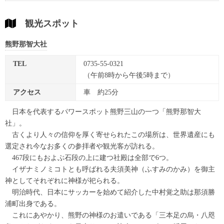
観光スポット
熊野那智大社
TEL
0735-55-0321
（午前8時から午後5時まで）
アクセス
車 約25分
日本を代表するパワースポット熊野三山の一つ「熊野那智大
社」。
古くより人々の信仰を厚く寄せられたこの場所は、世界遺産にも
選定され今なお多くの参拝者や観光客が訪れる。
467段にもおよぶ石段の上に建つ社殿は全部で6つ。
イザナミノミコトとも呼ばれる夫須美神（ふすみのかみ）を御主
神としてそれぞれに神様が祀られる。
明治時代、日本にサッカーを始めて紹介した中村覚之助は那須勝
浦町出身である。
これにあやかり、熊野の神様のお遣いである「三本足の烏・八咫