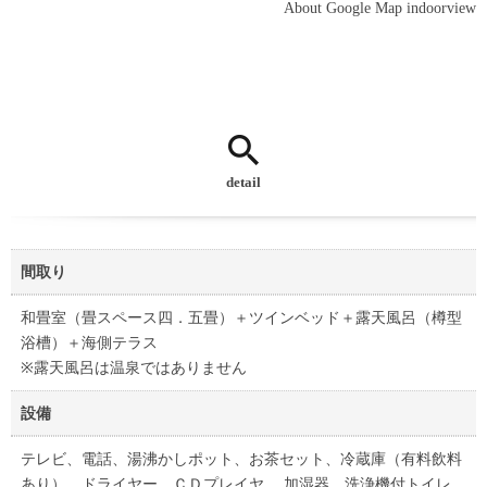
About Google Map indoorview
detail
間取り
和畳室（畳スペース四．五畳）＋ツインベッド＋露天風呂（樽型
浴槽）＋海側テラス
※露天風呂は温泉ではありません
設備
テレビ、電話、湯沸かしポット、お茶セット、冷蔵庫（有料飲料
あり）、ドライヤー、ＣＤプレイヤ 、加湿器、洗浄機付トイレ、