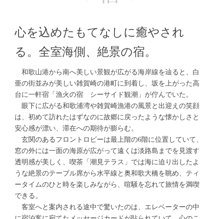
心を込めたもてなしに癒やされ
る。全室海側、絶景の宿。
和歌山港から南へ美しい景観が広がる海岸線を辿ると、白
亜の街並みが美しい雑賀崎の港町に到着し、坂を上がった高
台に一軒宿「漁火の宿 シーサイド観潮」が佇んでいた。
眼下に広がる和歌浦湾や雑賀崎漁港の風景と出迎えの笑顔
は、初めて訪れたはずなのに故郷に戻ったような懐かしさと
安心感が漂い、滞在への期待が膨らむ。
玄関のあるフロントロビーは最上階の6階に位置していて、
窓の外には一面の海原が広がって遠くは淡路島までを見渡す
透明感が美しく、喫茶「潮見テラス」では海に迫り出したよ
うな絶景のテーブル席から水平線と奥和歌大橋を眺め、ティ
ータイムのひと時を楽しみながら、喧騒を忘れて旅情を満喫
できる。
客室へと案内される途中で驚いたのは、エレベーターの中
に宿泊客に宛てたメッセージカードが貼られていて、心のこ