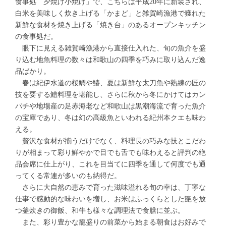
食事処 夕焼け小焼け」で、こちらは平成20年に新装され、
白米を美味しく炊き上げる「かまど」と雑賀崎漁港で獲れた
新鮮な食材を焼き上げる「焼き台」のあるオープンキッチン
の食事処だ。
眼下に見える雑賀崎漁港から直接仕入れた、旬の魚介を盛
り込む地魚料理の数々は和歌山の四季を巧みに取り込んだ逸
品ばかり。
春は紀伊水道の桜鯛や鰆、夏は新鮮な太刀魚や熟練の匠の
技を要する鱧料理を堪能し、さらに秋から冬にかけてはカン
パチや地場産の足赤海老など和歌山は黒潮海流で育った魚介
の宝庫であり、冬は幻の高級魚といわれる紀州本クエも味わ
える。
贅沢な食材が揃うだけでなく、料理長の巧みな技とこだわ
りが相まって彩り鮮やかで目でも舌でも味わえると評判の絶
品会席に仕上がり、これを目当てに四季を通して何度でも通
ってくる常連が多いのも納得だ。
さらに大自然の恵みで育った滋味溢れる旬の幸は、丁寧な
仕事で感動的な味わいを増し、お米はふっくらとした艶を放
つ釜炊きの御飯、和牛も様々な調理法で食膳に並ぶ。
また、彩り豊かな籠盛りの前菜から始まる朝食はお好みで