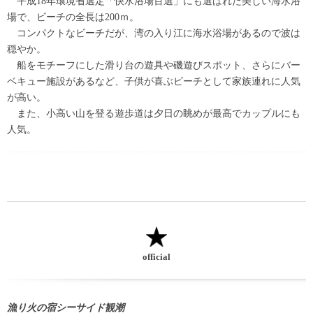
平成18年環境省選定「快水浴場百選」にも選ばれた美しい海水浴
場で、ビーチの全長は200ｍ。
コンパクトなビーチだが、湾の入り江に海水浴場があるので波は
穏やか。
船をモチーフにした滑り台の遊具や磯遊びスポット、さらにバー
ベキュー施設があるなど、子供が喜ぶビーチとして家族連れに人気
が高い。
また、小高い山を登る遊歩道は夕日の眺めが最高でカップルにも
人気。
official
漁り火の宿シーサイド観潮