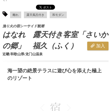
離れ
露天風呂付き
和モダン
漁り火の宿シーサイド観潮
はなれ 露天付き客室「さいか
の郷」 福久（ふく）
加入
近畿/和歌山県/龙门山温泉
海一望の絶景テラスに遊び心を添えた極上
のリゾート