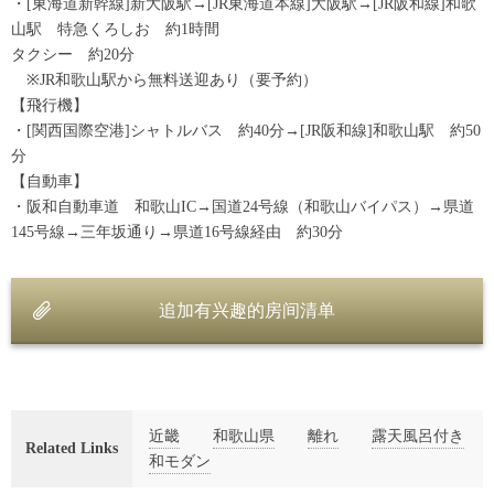
・[東海道新幹線]新大阪駅→[JR東海道本線]大阪駅→[JR阪和線]和歌
山駅 特急くろしお 約1時間
タクシー 約20分
※JR和歌山駅から無料送迎あり（要予約）
【飛行機】
・[関西国際空港]シャトルバス 約40分→[JR阪和線]和歌山駅 約50
分
【自動車】
・阪和自動車道 和歌山IC→国道24号線（和歌山バイパス）→県道
145号線→三年坂通り→県道16号線経由 約30分
追加有兴趣的房间清单
近畿
和歌山県
離れ
露天風呂付き
Related Links
和モダン