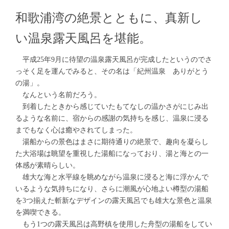
和歌浦湾の絶景とともに、真新し
い温泉露天風呂を堪能。
平成25年9月に待望の温泉露天風呂が完成したというのでさ
っそく足を運んでみると、その名は「紀州温泉 ありがとう
の湯」。
なんという名前だろう。
到着したときから感じていたもてなしの温かさがにじみ出
るような名前に、宿からの感謝の気持ちを感じ、温泉に浸る
までもなく心は癒やされてしまった。
湯船からの景色はまさに期待通りの絶景で、趣向を凝らし
た大浴場は眺望を重視した湯船になっており、湯と海との一
体感が素晴らしい。
雄大な海と水平線を眺めながら温泉に浸ると海に浮かんで
いるような気持ちになり、さらに潮風が心地よい樽型の湯船
を3つ揃えた斬新なデザインの露天風呂でも雄大な景色と温泉
を満喫できる。
もう1つの露天風呂は高野槙を使用した舟型の湯船をしてい