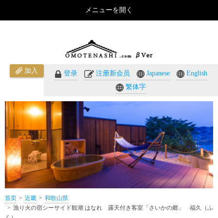
メニューを開く
漁り火の宿シーサイド観潮 はなれ 露天付き客室「さいかの郷」 福久（ふく）（和歌山県）のご
紹介 - おもてなしのホテル・温泉旅館予約｜omotenashi.com
加入
登录
注册新会员
Japanese
English
繁体字
首页
近畿
和歌山県
漁り火の宿シーサイド観潮 はなれ 露天付き客室「さいかの郷」 福久（ふ
く）