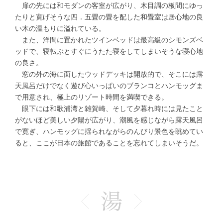
扉の先には和モダンの客室が広がり、木目調の板間にゆっ
たりと寛げそうな四．五畳の畳を配した和畳室は居心地の良
い木の温もりに溢れている。
また、洋間に置かれたツインベッドは最高級のシモンズベ
ッドで、寝転ぶとすぐにうたた寝をしてしまいそうな寝心地
の良さ。
窓の外の海に面したウッドデッキは開放的で、そこには露
天風呂だけでなく遊び心いっぱいのブランコとハンモッグま
で用意され、極上のリゾート時間を満喫できる。
眼下には和歌浦湾と雑賀崎、そして夕暮れ時には見たこと
がないほど美しい夕陽が広がり、潮風を感じながら露天風呂
で寛ぎ、ハンモッグに揺られながらのんびり景色を眺めてい
ると、ここが日本の旅館であることを忘れてしまいそうだ。