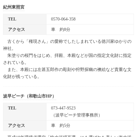
紀州東照宮
TEL
0570-064-358
アクセス
車 約8分
古くから「権現さん」の愛称でしたしまれている徳川家ゆかりの
神社。
朱塗りの桜門をはじめ、拝殿、本殿などが国の指定文化財に指定
されている。
また、本殿には左甚五郎作の彫刻や狩野探幽の襖絵など貴重な文
化財が残っている。
波早ビーチ（和歌山市HP）
TEL
073-447-9523
（波早ビーチ管理事務所）
アクセス
車 約5分