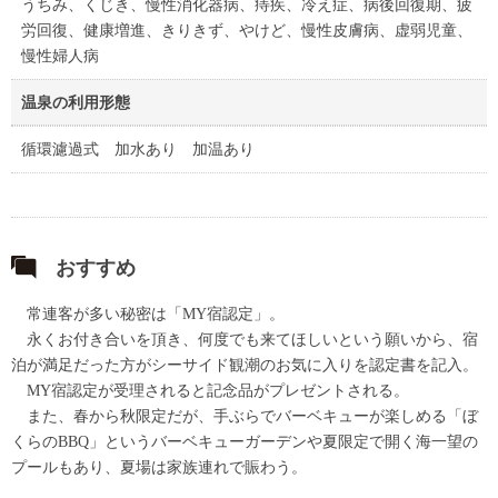
うちみ、くじき、慢性消化器病、痔疾、冷え症、病後回復期、疲
労回復、健康増進、きりきず、やけど、慢性皮膚病、虚弱児童、
慢性婦人病
温泉の利用形態
循環濾過式 加水あり 加温あり
おすすめ
常連客が多い秘密は「MY宿認定」。
永くお付き合いを頂き、何度でも来てほしいという願いから、宿
泊が満足だった方がシーサイド観潮のお気に入りを認定書を記入。
MY宿認定が受理されると記念品がプレゼントされる。
また、春から秋限定だが、手ぶらでバーベキューが楽しめる「ぼ
くらのBBQ」というバーベキューガーデンや夏限定で開く海一望の
プールもあり、夏場は家族連れで賑わう。