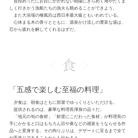
普段めったにお目にかかれない朝陽にきらめく海やたくま
しく行きかう漁船たちの漁火も眺めることができよう。
また大浴場の檜風呂は西日本最大級ともいわれている。
心休まる木の香りとともに、源泉かけ流しの豊富な湯は、
芯から疲れを解してくれるはずだ。
「五感で楽しむ至福の料理」
夕食は、朝食はともに部屋でゆっくりといただける。
提供されるのは、豪華な料理長渾身の品々だ。
「地元の旬の食材」「鮮度にこだわった食材」が料理長の
手にかかると口はもちろん目や鼻などの感覚をうならせる作
品へと変身する。その拘りぶりは、デザートに至るまで全て
が手造りであることからも伝わろう。