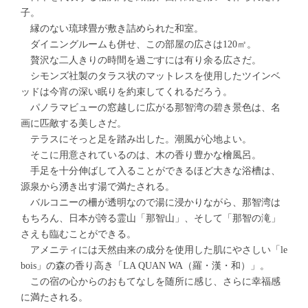
子。
縁のない琉球畳が敷き詰められた和室。
ダイニングルームも併せ、この部屋の広さは120㎡。
贅沢な二人きりの時間を過ごすには有り余る広さだ。
シモンズ社製のタラス状のマットレスを使用したツインベ
ッドは今宵の深い眠りを約束してくれるだろう。
パノラマビューの窓越しに広がる那智湾の碧き景色は、名
画に匹敵する美しさだ。
テラスにそっと足を踏み出した。潮風が心地よい。
そこに用意されているのは、木の香り豊かな檜風呂。
手足を十分伸ばして入ることができるほど大きな浴槽は、
源泉から湧き出す湯で満たされる。
バルコニーの柵が透明なので湯に浸かりながら、那智湾は
もちろん、日本が誇る霊山「那智山」、そして「那智の滝」
さえも臨むことができる。
アメニティには天然由来の成分を使用した肌にやさしい「le
bois」の森の香り高き「LA QUAN WA（羅・漢・和）」。
この宿の心からのおもてなしを随所に感じ、さらに幸福感
に満たされる。