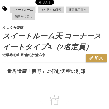
スイートルーム
海が見える露天
露天風呂付き
源泉かけ流し
かつうら御苑
スイートルーム天 コーナース
イートタイプA（2名定員）
近畿/和歌山県/南纪胜浦温泉
加入
世界遺産「熊野」に佇む天空の別邸