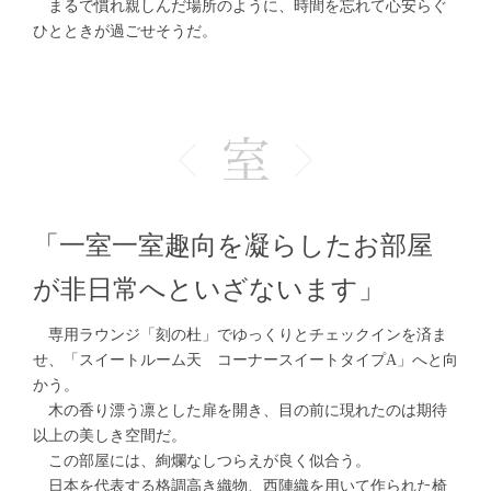
まるで慣れ親しんだ場所のように、時間を忘れて心安らぐ
ひとときが過ごせそうだ。
「一室一室趣向を凝らしたお部屋
が非日常へといざないます」
専用ラウンジ「刻の杜」でゆっくりとチェックインを済ま
せ、「スイートルーム天 コーナースイートタイプA」へと向
かう。
木の香り漂う凛とした扉を開き、目の前に現れたのは期待
以上の美しき空間だ。
この部屋には、絢爛なしつらえが良く似合う。
日本を代表する格調高き織物、西陣織を用いて作られた椅