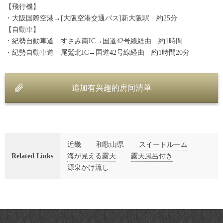
【飛行機】
・大阪国際空港→[大阪空港交通バス]新大阪駅 約25分
【自動車】
・紀勢自動車道 すさみ南IC→国道42号線経由 約1時間
・紀勢自動車道 尾鷲北IC→国道42号線経由 約1時間20分
追加有兴趣的房间清单
近畿
和歌山県
スイートルーム
Related Links
海が見える露天
露天風呂付き
源泉かけ流し