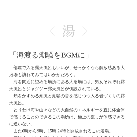
「海渡る潮騒をBGMに」
部屋で入る露天風呂もいいが、せっかくなら解放感ある大
浴場も訪れてみてはいかがだろう。
海を間近に望める場所にある大浴場には、男女それぞれ露
天風呂とジャグジー露天風呂が併設されている。
頬をかすめる潮風と潮騒の音を感じつつ入る岩づくりの露
天風呂。
とりわけ海や山々などの大自然のエネルギーを直に体全体
で感じることのできるこの場所は、極上の癒しが体感できる
に違いない。
また6時から9時、15時 24時と開放されるこの浴場。