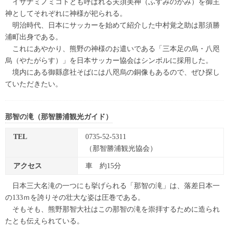
イザナミノミコトとも呼ばれる夫須美神（ふすみのかみ）を御主
神としてそれぞれに神様が祀られる。
明治時代、日本にサッカーを始めて紹介した中村覚之助は那須勝
浦町出身である。
これにあやかり、熊野の神様のお遣いである「三本足の烏・八咫
烏（やたがらす）」を日本サッカー協会はシンボルに採用した。
境内にある御縣彦社そばには八咫烏の銅像もあるので、ぜひ探し
ていただきたい。
那智の滝（那智勝浦観光ガイド）
TEL
0735-52-5311
（那智勝浦観光協会）
アクセス
車 約15分
日本三大名滝の一つにも挙げられる「那智の滝」は、落差日本一
の133ｍを誇りその壮大な姿は圧巻である。
そもそも、熊野那智大社はこの那智の滝を崇拝するために造られ
たとも伝えられている。