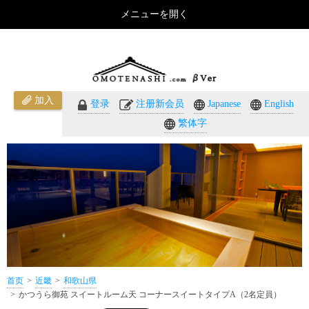
メニューを開く
かつうら御苑 スイートルーム天 コーナースイートタイプA（2名定員）（和歌山県）のご紹介 - おも
てなしのホテル・温泉旅館予約｜omotenashi.com
加入
登录
注册新会员
Japanese
English
繁体字
首页
近畿
和歌山県
かつうら御苑 スイートルーム天 コーナースイートタイプA（2名定員）