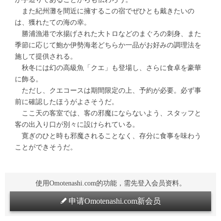
また紀州灘を間近に擁するこの宿でぜひとも戴きたいの
は、獲れたての海の幸。
勝浦漁港で水揚げされた大トロなどのまぐろの刺身、また
季節に応じて鮑か伊勢海老どちらか一品がお好みの調理法を
施して提供される。
秋冬には幻の高級魚「クエ」も登場し、さらに食卓を豪華
に飾る。
ただし、クエコースは期間限定の上、予約が必要。必ず事
前に確認したほうがよさそうだ。
ここ天の客室では、客の邪魔にならないよう、スタッフと
客の出入り口が別々に設けられている。
寛ぎのひと時も邪魔されることなく、存分に食事を味わう
ことができそうだ。
使用Omotenashi.com的功能，需先登入会员资料。
申请Omotenashi.com新会员