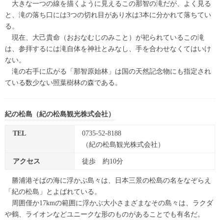
大きな一つの線を描くように見えるこの那智の滝だが、よく見る
と、滝の落ち口には3つの切れ目があり水は3本に分かれて落ちてい
る。
現在、大己貴命（おおなむじのみこと）が祀られているこの滝
は、参拝するには滝自体を神社とみなし、手を合わせなくてはいけ
ない。
滝の右手に広がる「那智原始林」は国の天然記念物にも指定され
ている数少ない照葉樹林の森である。
紀の松島（紀の松島観光株式会社）
TEL
0735-52-8188
（紀の松島観光株式会社）
アクセス
徒歩 約10分
勝浦港そばの海に浮かぶ島々は、日本三景の松島の名をなぞらえ
「紀の松島」とよばれている。
周囲僅か17kmの範囲に浮かぶ大小さまざまなその島々は、ラクダ
や鶴、ライオンなどユニークな形のものがあることでも有名だ。