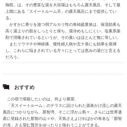
御苑」は、その豊富な湯を大浴場はもちろん露天風呂、そして最
上階にある「スイートルーム天」の露天風呂にまで提供してい
る。
かすかに香りを放つ弱アルカリ性の単純硫黄泉は、保湿効果も
高く湯上りの肌をしっとりと保ち、湯冷めもしにくい。塩素系薬
剤で消毒されているというが、その臭いはほとんど無に等しい。
またリウマチや神経痛、慢性婦人病や五十肩にも効果を発揮
し、これらに悩まされている方々にとっては恵みの湯だと言える
だろう。
おすすめ
この宿で堪能したいのは、何より展望。
「天スイートルーム」のテラスに設けられた源泉かけ流しの露天
風呂につかりながら、那智湾、そこに浮かぶ島々、さらには世界遺
産に登録された那智の山々や、天気さえよければかの有名な「那智
の滝」さえ望む贅沢をゆったりと味わうことができる。