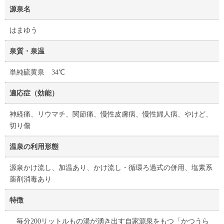
源泉名
はまゆう
泉質・泉温
単純硫黄泉 34℃
適応症（効能）
神経痛、リウマチ、関節痛、慢性皮膚病、慢性婦人病、やけど、
切り傷
温泉の利用形態
源泉かけ流し、加温あり、かけ流し・循環ろ過式の併用、塩素系
薬剤消毒あり
特徴
毎分200リットルもの湯が湧き出す自家源泉をもつ「かつうら