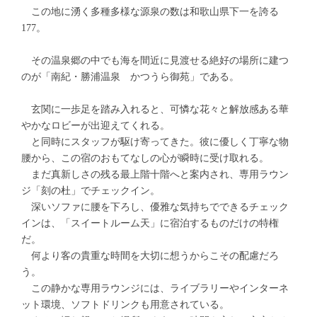
この地に湧く多種多様な源泉の数は和歌山県下一を誇る
177。
その温泉郷の中でも海を間近に見渡せる絶好の場所に建つ
のが「南紀・勝浦温泉 かつうら御苑」である。
玄関に一歩足を踏み入れると、可憐な花々と解放感ある華
やかなロビーが出迎えてくれる。
と同時にスタッフが駆け寄ってきた。彼に優しく丁寧な物
腰から、この宿のおもてなしの心が瞬時に受け取れる。
まだ真新しさの残る最上階十階へと案内され、専用ラウン
ジ「刻の杜」でチェックイン。
深いソファに腰を下ろし、優雅な気持ちでできるチェック
インは、「スイートルーム天」に宿泊するものだけの特権
だ。
何より客の貴重な時間を大切に想うからこその配慮だろ
う。
この静かな専用ラウンジには、ライブラリーやインターネ
ット環境、ソフトドリンクも用意されている。