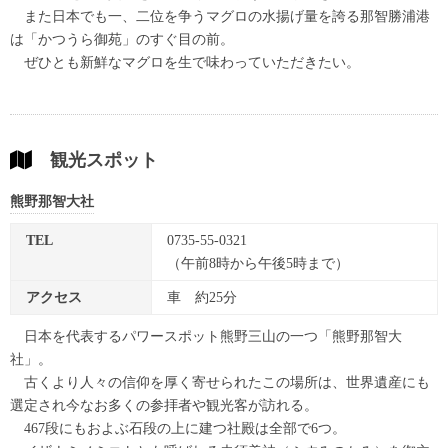
また日本でも一、二位を争うマグロの水揚げ量を誇る那智勝浦港
は「かつうら御苑」のすぐ目の前。
ぜひとも新鮮なマグロを生で味わっていただきたい。
観光スポット
熊野那智大社
TEL
0735-55-0321
（午前8時から午後5時まで）
アクセス
車 約25分
日本を代表するパワースポット熊野三山の一つ「熊野那智大
社」。
古くより人々の信仰を厚く寄せられたこの場所は、世界遺産にも
選定され今なお多くの参拝者や観光客が訪れる。
467段にもおよぶ石段の上に建つ社殿は全部で6つ。