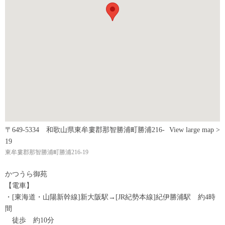
〒649-5334 和歌山県東牟婁郡那智勝浦町勝浦216-
View large map >
19
東牟婁郡那智勝浦町勝浦216-19
かつうら御苑
【電車】
・[東海道・山陽新幹線]新大阪駅→[JR紀勢本線]紀伊勝浦駅 約4時
間
徒歩 約10分