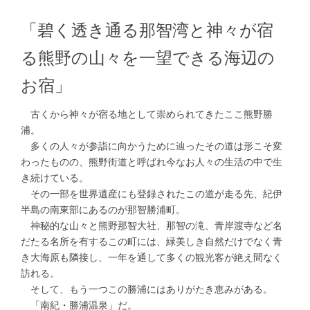
「碧く透き通る那智湾と神々が宿
る熊野の山々を一望できる海辺の
お宿」
古くから神々が宿る地として崇められてきたここ熊野勝
浦。
多くの人々が参詣に向かうために辿ったその道は形こそ変
わったものの、熊野街道と呼ばれ今なお人々の生活の中で生
き続けている。
その一部を世界遺産にも登録されたこの道が走る先、紀伊
半島の南東部にあるのが那智勝浦町。
神秘的な山々と熊野那智大社、那智の滝、青岸渡寺など名
だたる名所を有するこの町には、緑美しき自然だけでなく青
き大海原も隣接し、一年を通して多くの観光客が絶え間なく
訪れる。
そして、もう一つこの勝浦にはありがたき恵みがある。
「南紀・勝浦温泉」だ。