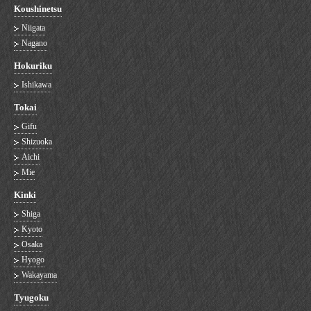
Koushinetsu
Niigata
Nagano
Hokuriku
Ishikawa
Tokai
Gifu
Shizuoka
Aichi
Mie
Kinki
Shiga
Kyoto
Osaka
Hyogo
Wakayama
Tyugoku