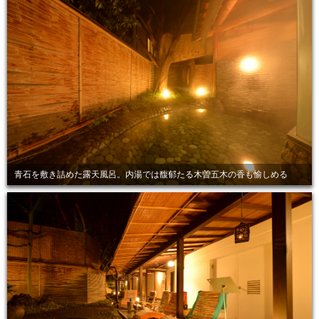
青石を敷き詰めた露天風呂。内湯では馥郁たる木曽五木の香も愉しめる