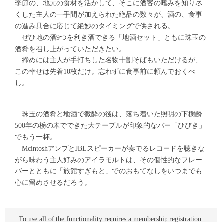
季節の、地元の食材を活かして、そこに酒客の嗜みを知り尽
くした主人の一手間が加えられた絶品の数々が、酒の、食事
の進み具合に応じて絶妙のタイミングで供される。
ぜひ地の酒9つを利き酒できる「地酒セット」ともに珠玉の
酒肴を召し上がっていただきたい。
締めには主人が手打ちした名物十割そばもいただけるが、
この幸せは先着10枚だけ。忘れずに食事前に頼んでおくべ
し。
珠玉の酒肴と地酒で微酔の後は、落ち着いた照明の下樹齢
500年の栃の木でできた大テーブルが印象的なバー「ひびき」
でもう一杯。
McintoshアンプとJBLスピーカーが奏でるレコードを聴きな
がら味わう主人好みのアイラモルトは、その個性的なフレー
バーとともに「旅館すぎもと」でのおもてなしをいつまでも
心に留めさせるだろう。
To use all of the functionality requires a membership registration.