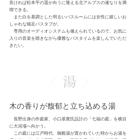
良ければ松本平の遥か向うに聳える北アルプスの連なりを満
喫できる。
また白を基調とした明るいバスルームには女性に嬉しいお
しゃれな猫足バスタブが。
専用のオーディオシステムも備えられているので、お気に
入りの音楽を聴きながら優雅なバスタイムを楽しんでいただ
きたい。
木の香りが馥郁と立ち込める湯
長野出身の作庭家、小口基實氏設計の「七福の庭」を横目
に大浴場へ向かう。
この庭には江戸時代、御殿湯が置かれていた時からお湯を