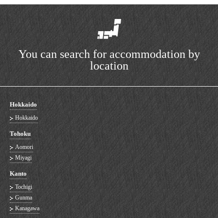
You can search for accommodation by
location
Hokkaido
Hokkaido
Tohoku
Aomori
Miyagi
Kanto
Tochigi
Gunma
Kanagawa