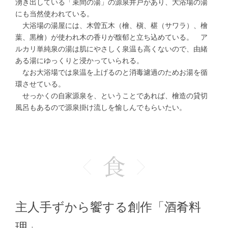
湧き出している「束間の湯」の源泉井戸があり、大浴場の湯
にも当然使われている。
大浴場の湯屋には、木曽五木（檜、槇、椹（サワラ）、檜
葉、黒檜）が使われ木の香りが馥郁と立ち込めている。 ア
ルカリ単純泉の湯は肌にやさしく泉温も高くないので、由緒
ある湯にゆっくりと浸かっていられる。
なお大浴場では泉温を上げるのと消毒濾過のためお湯を循
環させている。
せっかくの自家源泉を、ということであれば、檜造の貸切
風呂もあるので源泉掛け流しを愉しんでもらいたい。
主人手ずから饗する創作「酒肴料
理」