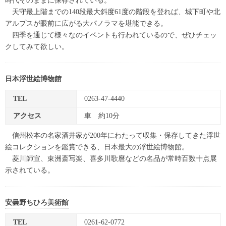
時代そのままに保存されている。
天守最上階までの140段最大斜度61度の階段を登れば、城下町や北
アルプスが眼前に広がる大パノラマを堪能できる。
四季を通じて様々なのイベントも行われているので、ぜひチェッ
クしてみて欲しい。
日本浮世絵博物館
TEL
0263-47-4440
アクセス
車 約10分
信州松本の名家酒井家が200年にわたって収集・保存してきた浮世
絵コレクションを鑑賞できる、日本最大の浮世絵博物館。
菱川師宣、東洲斎写楽、喜多川歌麿などの名品が常時百数十点展
示されている。
安曇野ちひろ美術館
TEL
0261-62-0772