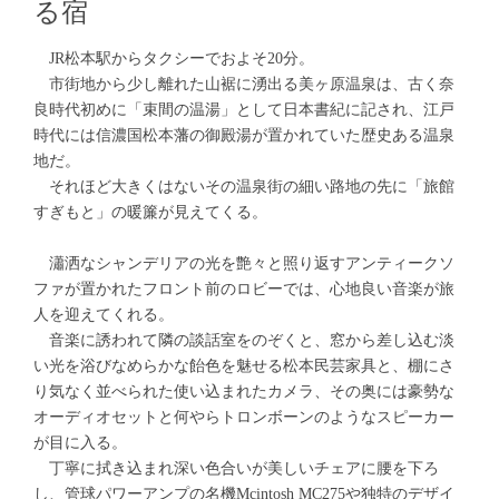
る宿
JR松本駅からタクシーでおよそ20分。
市街地から少し離れた山裾に湧出る美ヶ原温泉は、古く奈
良時代初めに「束間の温湯」として日本書紀に記され、江戸
時代には信濃国松本藩の御殿湯が置かれていた歴史ある温泉
地だ。
それほど大きくはないその温泉街の細い路地の先に「旅館
すぎもと」の暖簾が見えてくる。
瀟洒なシャンデリアの光を艶々と照り返すアンティークソ
ファが置かれたフロント前のロビーでは、心地良い音楽が旅
人を迎えてくれる。
音楽に誘われて隣の談話室をのぞくと、窓から差し込む淡
い光を浴びなめらかな飴色を魅せる松本民芸家具と、棚にさ
り気なく並べられた使い込まれたカメラ、その奥には豪勢な
オーディオセットと何やらトロンボーンのようなスピーカー
が目に入る。
丁寧に拭き込まれ深い色合いが美しいチェアに腰を下ろ
し、管球パワーアンプの名機Mcintosh MC275や独特のデザイ