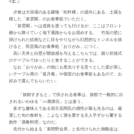
夕食は大浴場のある建物「松軒楼」の道向にある、土蔵を
模した「泉雲閣」のお食事処でいただく。
「泉雲閣」へは道路を渡っても行けるが、ここはフロント
横から降りていく地下通路からをお奨めする。 竹垣の壁に
掛けられた絵画などに目をやりながら幻想的なトンネルを抜
けると、民芸風のお食事処「おりがみ」につく。
高い天井と白壁が開放感を与えるこちらでは、掘り炬燵式
のテーブルでゆったりと食することができる。
なお「おりがみ」の他にも黒光りする堂々とした梁が美し
いテーブル席の「弧月庵」や個室のお食事処もあるので、お
好みで選んでもらいたい。
「旅館すぎもと」で供される食事は、旅館で一般的に出
されるいわゆる「○○風懐石」とは違う。
多才な趣味人である宿主花岡氏の感性が最も光るのは、厳
選した旬の食材を、こよなく酒を愛する主人手ずから饗する
創作「酒肴料理」なのだ。
先付から始まる「束間野会席」と名付けられた御馳走は、