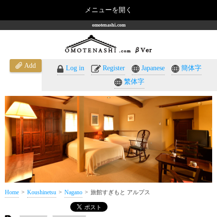
メニューを開く
omotenashi.com
Add
Log in
Register
Japanese
簡体字
繁体字
Home
Koushinetsu
Nagano
旅館すぎもと アルプス