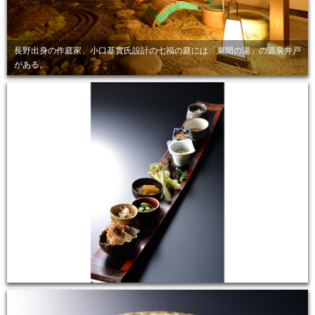
長野出身の作庭家、小口基實氏設計の七福の庭には「束間の湯」の源泉井戸
がある。