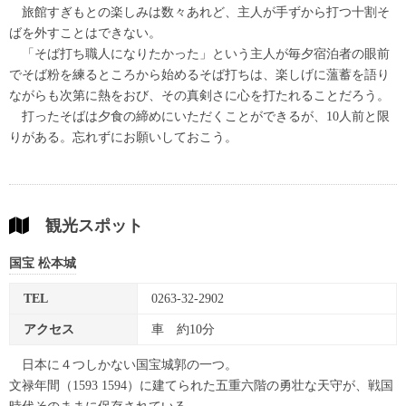
旅館すぎもとの楽しみは数々あれど、主人が手ずから打つ十割そ
ばを外すことはできない。
「そば打ち職人になりたかった」という主人が毎夕宿泊者の眼前
でそば粉を練るところから始めるそば打ちは、楽しげに薀蓄を語り
ながらも次第に熱をおび、その真剣さに心を打たれることだろう。
打ったそばは夕食の締めにいただくことができるが、10人前と限
りがある。忘れずにお願いしておこう。
観光スポット
国宝 松本城
TEL
0263-32-2902
アクセス
車 約10分
日本に４つしかない国宝城郭の一つ。
文禄年間（1593 1594）に建てられた五重六階の勇壮な天守が、戦国