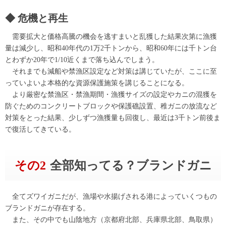
危機と再生
需要拡大と価格高騰の機会を逃すまいと乱獲した結果次第に漁獲
量は減少し、昭和40年代の1万2千トンから、昭和60年には千トン台
とわずか20年で1/10近くまで落ち込んでしまう。
それまでも減船や禁漁区設定など対策は講じていたが、ここに至
っていよいよ本格的な資源保護施策を講じることになる。
より厳密な禁漁区・禁漁期間・漁獲サイズの設定やカニの混獲を
防ぐためのコンクリートブロックや保護礁設置、稚ガニの放流など
対策をとった結果、少しずつ漁獲量も回復し、最近は3千トン前後ま
で復活してきている。
その2
全部知ってる？ブランドガニ
全てズワイガニだが、漁場や水揚げされる港によっていくつもの
ブランドガニが存在する。
また、その中でも山陰地方（京都府北部、兵庫県北部、鳥取県）