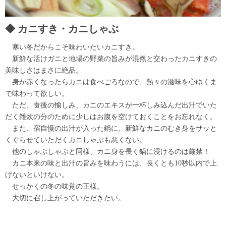
カニすき・カニしゃぶ
寒い冬だからこそ味わいたいカニすき。
新鮮な活けガニと地場の野菜の旨みが混然と交わったカニすきの
美味しさはまさに絶品。
身が赤くなったらカニは食べごろなので、熱々の滋味を心ゆくま
で味わって欲しい。
ただ、食後の愉しみ、カニのエキスが一杯しみ込んだ出汁でいた
だく雑炊の分のために少しはお腹を空けておくことをお忘れなく。
また、宿自慢の出汁が入った鍋に、新鮮なカニのむき身をサッと
くぐらせていただくカニしゃぶも悪くない。
他のしゃぶしゃぶと同様、カニ身を長く鍋に浸けるのは厳禁！
カニ本来の味と出汁の旨みを味わうには、長くとも10秒以内で上
げないといけない。
せっかくの冬の味覚の王様。
大切に召し上がっていただきたい。