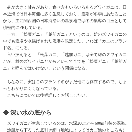
身が大きく甘みがあり、食べ方もいろいろあるズワイガニは、日
本近海では日本海側に多く生息しており、漁期が冬季にあたること
から、主に関西圏の日本海沿いの温泉地では冬の集客の目玉として
積極的にPRしている。
一方、「松葉ガニ」「越前ガニ」というのは、雄のズワイガニの
中でも漁場や水揚げされた漁港を限定した、いわば「カニのブラン
ド名」になる。
言い換えると、「松葉ガニ」「越前ガニ」は全て雄のズワイガニ
だが、雄のズワイガニだからといって全てを「松葉ガニ」「越前ガ
ニ」と呼んではいけない、という関係になる。
ちなみに、実はこのブランド名がまだ他にも存在するので、ちょ
っとわかりにくくなっている。
こちらについては後程詳しくお話ししたい。
深い水の底から
ズワイガニが生息しているのは、水深200mから600m前後の深海。
漁船から下ろした底引き網（地域によってはカゴ漁のところも）