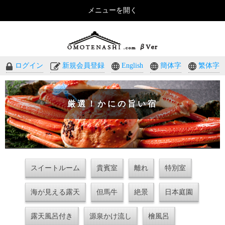
メニューを開く
おもてなしのホテル・温泉旅館予約｜omotenashi.com
ログイン
新規会員登録
English
簡体字
繁体字
厳選！かにの旨い宿
スイートルーム
貴賓室
離れ
特別室
海が見える露天
但馬牛
絶景
日本庭園
露天風呂付き
源泉かけ流し
檜風呂