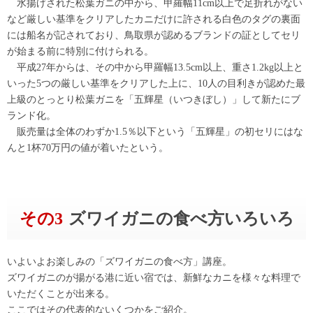
水揚げされた松葉ガニの中から、甲羅幅11cm以上で足折れがない
など厳しい基準をクリアしたカニだけに許される白色のタグの裏面
には船名が記されており、鳥取県が認めるブランドの証としてセリ
が始まる前に特別に付けられる。
平成27年からは、その中から甲羅幅13.5cm以上、重さ1.2kg以上と
いった5つの厳しい基準をクリアした上に、10人の目利きが認めた最
上級のとっとり松葉ガニを「五輝星（いつきぼし）」して新たにブ
ランド化。
販売量は全体のわずか1.5％以下という「五輝星」の初セリにはな
んと1杯70万円の値が着いたという。
その3
ズワイガニの食べ方いろいろ
いよいよお楽しみの「ズワイガニの食べ方」講座。
ズワイガニのが揚がる港に近い宿では、新鮮なカニを様々な料理で
いただくことが出来る。
ここではその代表的ないくつかをご紹介。