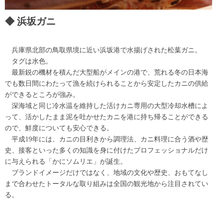
浜坂ガニ
兵庫県北部の鳥取県境に近い浜坂港で水揚げされた松葉ガニ。
タグは水色。
最新鋭の機材を積んだ大型船がメインの港で、荒れる冬の日本海
でも数日間にわたって漁を続けられることから安定したカニの供給
ができるところが強み。
深海域と同じ冷水温を維持した活けカニ専用の大型冷却水槽によ
って、活かしたまま泥を吐かせたカニを港に持ち帰ることができる
ので、鮮度についても安心できる。
平成19年には、カニの目利きから調理法、カニ料理に合う酒や歴
史、接客といった多くの知識を身に付けたプロフェッショナルだけ
に与えられる「かにソムリエ」が誕生。
ブランドイメージだけではなく、地域の文化や歴史、おもてなし
まで合わせたトータルな取り組みは全国の観光地から注目されてい
る。