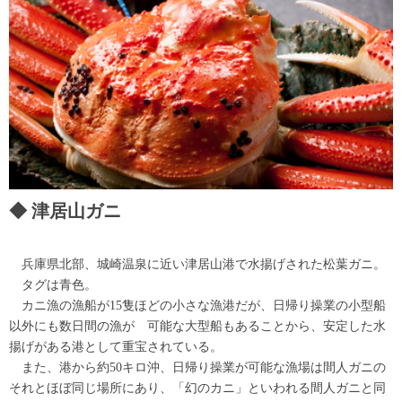
津居山ガニ
兵庫県北部、城崎温泉に近い津居山港で水揚げされた松葉ガニ。
タグは青色。
カニ漁の漁船が15隻ほどの小さな漁港だが、日帰り操業の小型船
以外にも数日間の漁が 可能な大型船もあることから、安定した水
揚げがある港として重宝されている。
また、港から約50キロ沖、日帰り操業が可能な漁場は間人ガニの
それとほぼ同じ場所にあり、「幻のカニ」といわれる間人ガニと同