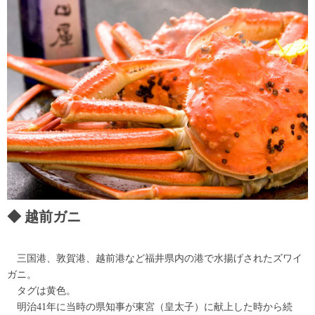
越前ガニ
三国港、敦賀港、越前港など福井県内の港で水揚げされたズワイ
ガニ。
タグは黄色。
明治41年に当時の県知事が東宮（皇太子）に献上した時から続