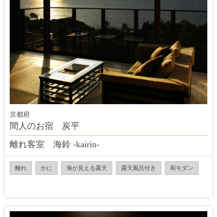
京都府
間人のお宿 炭平
離れ客室 海鈴 -kairin-
離れ
かに
海が見える露天
露天風呂付き
和モダン