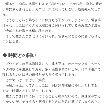
で獲るが、海底の水温がおよそ1℃ほどのところから急に海上の暖か
い水にさらされると、カニは一気に弱ってしまい、最悪死んでしま
う。
そうなると味が落ちる上に値打ちも下がってしまうので、引き揚
げられたカニはすぐさま漁船に備え付けられている深海域の水温ま
で冷却された海水水槽に移される。
そして生きたままセリにかけられ、皆さんのところに届けられる
ことになる。
時間との闘い
ズワイガニは日本海以外にも、北太平洋、オホーツク海、ベーリ
ング海峡にも生息しており、多く漁獲されているが、日本海沿岸で
獲れるものとはその値打ちが大きく劣ってしまう。
その違いは、ずばり「鮮度」。
海底から上がってきたカニは、例え冷却水槽に移したとしても、
やはり時間とともに弱ってしまう。
生きたまま日本に持ってくることが出来ないので、冷凍保存する
しかないが、そうすると解凍するときに旨みが逃げてしまうのだ。