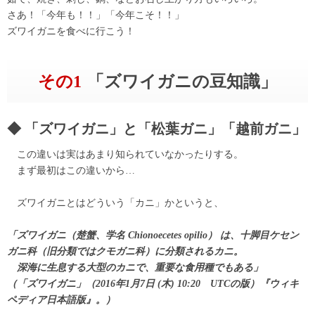
さあ！「今年も！！」「今年こそ！！」
ズワイガニを食べに行こう！
その1
「ズワイガニの豆知識」
「ズワイガニ」と「松葉ガニ」「越前ガニ」
この違いは実はあまり知られていなかったりする。
まず最初はこの違いから…
ズワイガニとはどういう「カニ」かというと、
「ズワイガニ（楚蟹、学名 Chionoecetes opilio） は、十脚目ケセン
ガニ科（旧分類ではクモガニ科）に分類されるカニ。
深海に生息する大型のカニで、重要な食用種でもある」
（「ズワイガニ」（2016年1月7日 (木) 10:20 UTCの版）『ウィキ
ペディア日本語版』。）