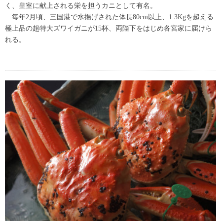
く、皇室に献上される栄を担うカニとして有名。
毎年2月頃、三国港で水揚げされた体長80cm以上、1.3Kgを超える
極上品の超特大ズワイガニが15杯、両陛下をはじめ各宮家に届けら
れる。