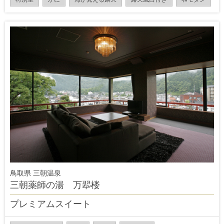
鳥取県 三朝温泉
三朝薬師の湯 万翆楼
プレミアムスイート