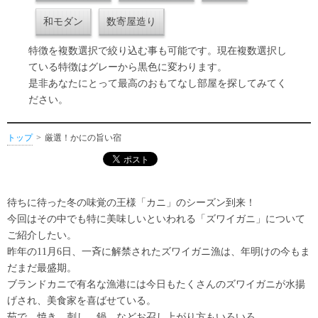
和モダン
数寄屋造り
特徴を複数選択で絞り込む事も可能です。現在複数選択し
ている特徴はグレーから黒色に変わります。
是非あなたにとって最高のおもてなし部屋を探してみてく
ださい。
トップ
厳選！かにの旨い宿
待ちに待った冬の味覚の王様「カニ」のシーズン到来！
今回はその中でも特に美味しいといわれる「ズワイガニ」について
ご紹介したい。
昨年の11月6日、一斉に解禁されたズワイガニ漁は、年明けの今もま
だまだ最盛期。
ブランドカニで有名な漁港には今日もたくさんのズワイガニが水揚
げされ、美食家を喜ばせている。
茹で、焼き、刺し、鍋、などお召し上がり方もいろいろ。