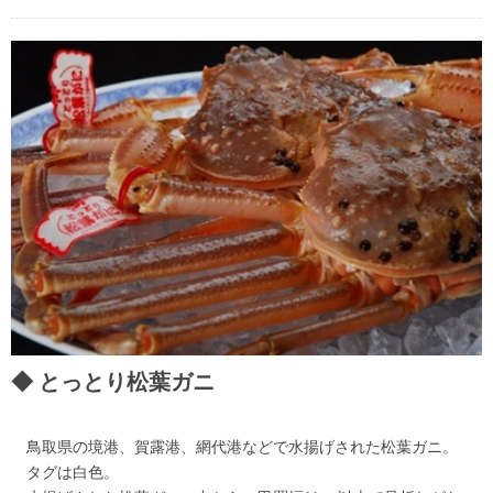
とっとり松葉ガニ
鳥取県の境港、賀露港、網代港などで水揚げされた松葉ガニ。
タグは白色。