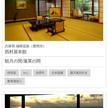
兵庫県 城崎温泉（豊岡市）
西村屋本館
観月の間/蓬莱の間
特別室
かに
但馬牛
日本庭園
露天風呂付き
数寄屋造り