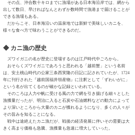
その点、沖合数十キロまでに漁場がある日本海沿岸では、網から
出して数日、早ければなんとわずか数時間で漁港まで届けることが
できる漁場もある。
だからこそ、日本海沿いの温泉地では新鮮で美味しいカニを、
様々な食べ方で味わうことができるのだ。
カニ漁の歴史
ズワイガニの名が歴史に登場するのは江戸時代中ごろから。
おそらくズワイガニであろうと思われる「越前蟹」という名前
は、安土桃山時代の公家三条西実隆の日記に記されていたが、1724
年に刊行された『越前国福井領産物』に注釈として「ずわいがに」
という名が出てくるのが確かな記録といわれている。
そのころは人力や帆に受ける風の力で網を引き揚げる細々とした
漁獲量だったが、明治に入ると石炭や石油燃料などの動力によって
より深いところから大量のカニが獲れるようになり、多くの人々が
その旨みを知ることになる。
戦中は途絶えたカニ漁だが、戦後の経済発展に伴いその需要は大
きく高まり価格も急騰、漁獲量も急速に増大していった。