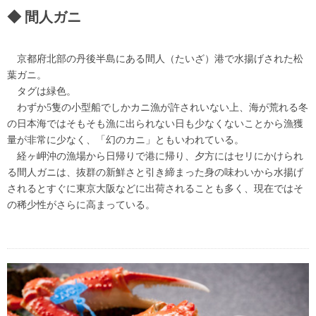
間人ガニ
京都府北部の丹後半島にある間人（たいざ）港で水揚げされた松
葉ガニ。
タグは緑色。
わずか5隻の小型船でしかカニ漁が許されいない上、海が荒れる冬
の日本海ではそもそも漁に出られない日も少なくないことから漁獲
量が非常に少なく、「幻のカニ」ともいわれている。
経ヶ岬沖の漁場から日帰りで港に帰り、夕方にはセリにかけられ
る間人ガニは、抜群の新鮮さと引き締まった身の味わいから水揚げ
されるとすぐに東京大阪などに出荷されることも多く、現在ではそ
の稀少性がさらに高まっている。