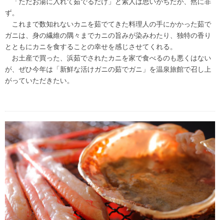
「ただお湯に入れて茹でるだけ」と素人は思いがちだが、然に非
ず。
これまで数知れないカニを茹でてきた料理人の手にかかった茹で
ガニは、身の繊維の隅々までカニの旨みが染みわたり、独特の香り
とともにカニを食することの幸せを感じさせてくれる。
お土産で買った、浜茹でされたカニを家で食べるのも悪くはない
が、ぜひ今年は「新鮮な活けガニの茹でガニ」を温泉旅館で召し上
がっていただきたい。