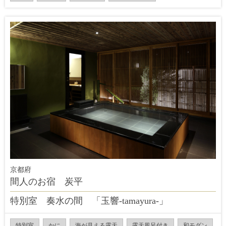
京都府
間人のお宿 炭平
特別室 奏水の間 「玉響-tamayura-」
特別室
かに
海が見える露天
露天風呂付き
和モダン