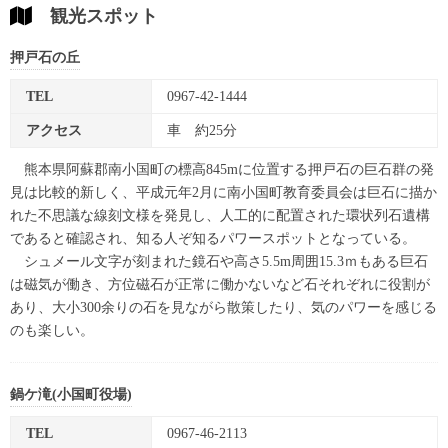
観光スポット
押戸石の丘
TEL
0967-42-1444
アクセス
車 約25分
熊本県阿蘇郡南小国町の標高845mに位置する押戸石の巨石群の発
見は比較的新しく、平成元年2月に南小国町教育委員会は巨石に描か
れた不思議な線刻文様を発見し、人工的に配置された環状列石遺構
であると確認され、知る人ぞ知るパワースポットとなっている。
シュメール文字が刻まれた鏡石や高さ5.5m周囲15.3ｍもある巨石
は磁気が働き、方位磁石が正常に働かないなど石それぞれに役割が
あり、大小300余りの石を見ながら散策したり、気のパワーを感じる
のも楽しい。
鍋ケ滝(小国町役場)
TEL
0967-46-2113