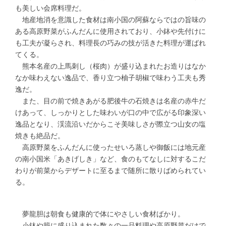
も美しい会席料理だ。
地産地消を意識した食材は南小国の阿蘇ならではの旨味の
ある高原野菜がふんだんに使用されており、小鉢や先付けに
も工夫が凝らされ、料理長の巧みの技が活きた料理が運ばれ
てくる。
熊本名産の上馬刺し（桜肉）が盛り込まれたお造りはなか
なか味わえない逸品で、香り立つ柚子胡椒で味わう工夫も秀
逸だ。
また、目の前で焼きあがる肥後牛の石焼きは名産の赤牛だ
けあって、しっかりとした味わいが口の中で広がる印象深い
逸品となり、渓流沿いだからこそ美味しさが際立つ山女の塩
焼きも絶品だ。
高原野菜をふんだんに使ったせいろ蒸しや御飯には地元産
の南小国米「あきげしき」など、食のもてなしに対するこだ
わりが前菜からデザートに至るまで随所に散りばめられてい
る。
夢龍胆は朝食も健康的で体にやさしい食材ばかり。
小鉢や籠に盛り込まれた数々の一品料理や高原野菜だけで