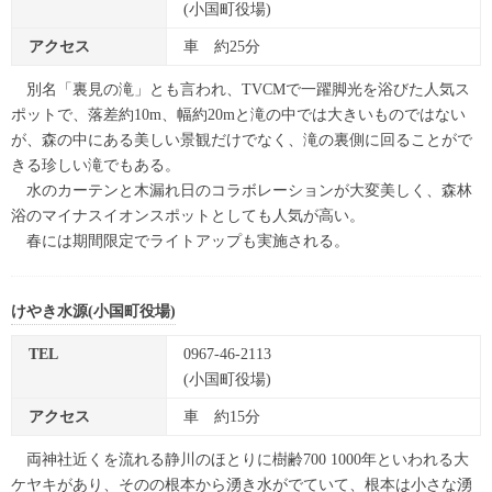
(小国町役場)
アクセス
車 約25分
別名「裏見の滝」とも言われ、TVCMで一躍脚光を浴びた人気ス
ポットで、落差約10m、幅約20mと滝の中では大きいものではない
が、森の中にある美しい景観だけでなく、滝の裏側に回ることがで
きる珍しい滝でもある。
水のカーテンと木漏れ日のコラボレーションが大変美しく、森林
浴のマイナスイオンスポットとしても人気が高い。
春には期間限定でライトアップも実施される。
けやき水源(小国町役場)
TEL
0967-46-2113
(小国町役場)
アクセス
車 約15分
両神社近くを流れる静川のほとりに樹齢700 1000年といわれる大
ケヤキがあり、そのの根本から湧き水がでていて、根本は小さな湧