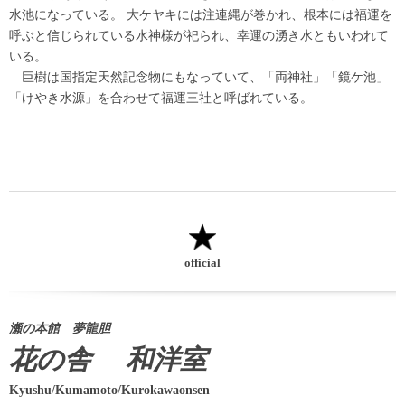
水池になっている。 大ケヤキには注連縄が巻かれ、根本には福運を
呼ぶと信じられている水神様が祀られ、幸運の湧き水ともいわれて
いる。
巨樹は国指定天然記念物にもなっていて、「両神社」「鏡ケ池」
「けやき水源」を合わせて福運三社と呼ばれている。
official
瀬の本館 夢龍胆
花の舎 和洋室
Kyushu/Kumamoto/Kurokawaonsen