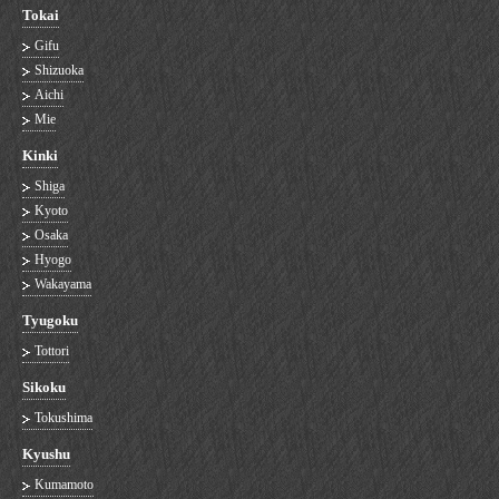
Tokai
Gifu
Shizuoka
Aichi
Mie
Kinki
Shiga
Kyoto
Osaka
Hyogo
Wakayama
Tyugoku
Tottori
Sikoku
Tokushima
Kyushu
Kumamoto