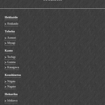
Hokkaido
Hokkaido
Tohoku
Aomori
Miyagi
Kanto
Tochigi
Gunma
Kanagawa
Koushinetsu
Niigata
Nagano
Hokuriku
Ishikawa