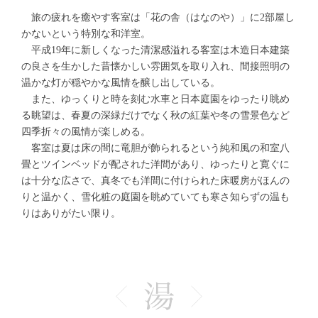
旅の疲れを癒やす客室は「花の舎（はなのや）」に2部屋し
かないという特別な和洋室。
平成19年に新しくなった清潔感溢れる客室は木造日本建築
の良さを生かした昔懐かしい雰囲気を取り入れ、間接照明の
温かな灯が穏やかな風情を醸し出している。
また、ゆっくりと時を刻む水車と日本庭園をゆったり眺め
る眺望は、春夏の深緑だけでなく秋の紅葉や冬の雪景色など
四季折々の風情が楽しめる。
客室は夏は床の間に竜胆が飾られるという純和風の和室八
畳とツインベッドが配された洋間があり、ゆったりと寛ぐに
は十分な広さで、真冬でも洋間に付けられた床暖房がほんの
りと温かく、雪化粧の庭園を眺めていても寒さ知らずの温も
りはありがたい限り。