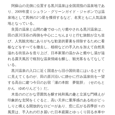
阿蘇山の北側に位置する黒川温泉は全国屈指の温泉地であ
り、2009年度ミシュラン・グリーンガイド・ジャポンでは温
泉地として異例の2つ星を獲得するなど、名実ともに人気温泉
地となっている。
良質の温泉と山間の趣でゆったり癒やされる黒川温泉は、
田の原川渓谷の両側を中心にこぢんまりと佇む旅館が立ち並
び、人気観光地にありがちな歓楽的要素を排除するために看
板などをすべてを撤去し、植樹などの手入れを加えて自然美
溢れる街並みを造り上げ、日本家屋の温かみと癒やし湯が溢
れる露天風呂で格別な温泉情緒を醸し、観光客をもてなして
いる。
黒川温泉の入口に近く国道から旧小国街道にはいるとすぐ
に見えてくるのが、田の原川沿いに静かに佇み温泉街を一望
する高台に建つ今日のお宿「瀬の本館 夢龍胆」（せのもと
かん ゆめりんどう）だ。
木造ののどかな雰囲気を醸す純和風の趣と立派な門構えが
印象的な玄関をくぐると、高い天井に重厚感のある柱がどっ
しりと構える開放的なロビーがあり、窓に広がる四季折々の
風景は、手入れの行き届いた日本庭園とゆっくり回る水車や