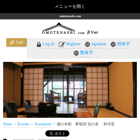
メニューを開く
omotenashi.com
Add
Log in
Register
Japanese
簡体字
繁体字
Home
Kyushu
Kumamoto
瀬の本館 夢龍胆 花の舎 和洋室