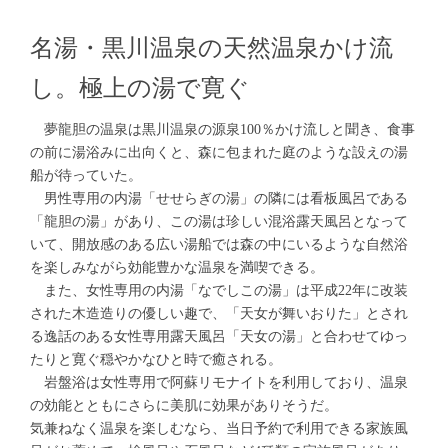
名湯・黒川温泉の天然温泉かけ流
し。極上の湯で寛ぐ
夢龍胆の温泉は黒川温泉の源泉100％かけ流しと聞き、食事
の前に湯浴みに出向くと、森に包まれた庭のような設えの湯
船が待っていた。
男性専用の内湯「せせらぎの湯」の隣には看板風呂である
「龍胆の湯」があり、この湯は珍しい混浴露天風呂となって
いて、開放感のある広い湯船では森の中にいるような自然浴
を楽しみながら効能豊かな温泉を満喫できる。
また、女性専用の内湯「なでしこの湯」は平成22年に改装
された木造造りの優しい趣で、「天女が舞いおりた」とされ
る逸話のある女性専用露天風呂「天女の湯」と合わせてゆっ
たりと寛ぐ穏やかなひと時で癒される。
岩盤浴は女性専用で阿蘇リモナイトを利用しており、温泉
の効能とともにさらに美肌に効果がありそうだ。
気兼ねなく温泉を楽しむなら、当日予約で利用できる家族風