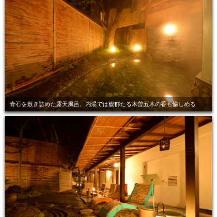
青石を敷き詰めた露天風呂。内湯では馥郁たる木曽五木の香も愉しめる