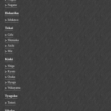
Nagano
Hokuriku
Ishikawa
Tokai
Gifu
Shizuoka
Aichi
Mie
Kinki
Shiga
Kyoto
Osaka
Hyogo
Wakayama
Tyugoku
Tottori
Sikoku