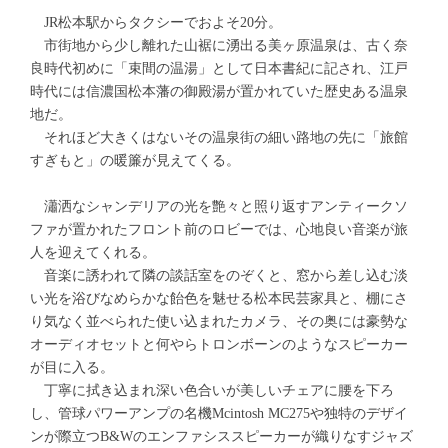
JR松本駅からタクシーでおよそ20分。
市街地から少し離れた山裾に湧出る美ヶ原温泉は、古く奈
良時代初めに「束間の温湯」として日本書紀に記され、江戸
時代には信濃国松本藩の御殿湯が置かれていた歴史ある温泉
地だ。
それほど大きくはないその温泉街の細い路地の先に「旅館
すぎもと」の暖簾が見えてくる。
瀟洒なシャンデリアの光を艶々と照り返すアンティークソ
ファが置かれたフロント前のロビーでは、心地良い音楽が旅
人を迎えてくれる。
音楽に誘われて隣の談話室をのぞくと、窓から差し込む淡
い光を浴びなめらかな飴色を魅せる松本民芸家具と、棚にさ
り気なく並べられた使い込まれたカメラ、その奥には豪勢な
オーディオセットと何やらトロンボーンのようなスピーカー
が目に入る。
丁寧に拭き込まれ深い色合いが美しいチェアに腰を下ろ
し、管球パワーアンプの名機Mcintosh MC275や独特のデザイ
ンが際立つB&Wのエンファシススピーカーが織りなすジャズ