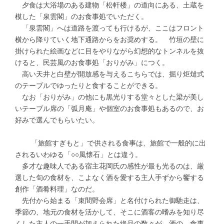
夕食は大浴場のある建物「松軒楼」の道向にある、土蔵を
模した「泉雲閣」のお食事処でいただく。
「泉雲閣」へは道路を渡っても行けるが、ここはフロント
横から降りていく地下通路からをお奨めする。 竹垣の壁に
掛けられた絵画などに目をやりながら幻想的なトンネルを抜
けると、民芸風のお食事処「おりがみ」につく。
高い天井と白壁が開放感を与えるこちらでは、掘り炬燵式
のテーブルでゆったりと食することができる。
なお「おりがみ」の他にも黒光りする堂々とした梁が美し
いテーブル席の「弧月庵」や個室のお食事処もあるので、お
好みで選んでもらいたい。
「旅館すぎもと」で供される食事は、旅館で一般的に出
されるいわゆる「○○風懐石」とは違う。
多才な趣味人である宿主花岡氏の感性が最も光るのは、厳
選した旬の食材を、こよなく酒を愛する主人手ずから饗する
創作「酒肴料理」なのだ。
先付から始まる「束間野会席」と名付けられた御馳走は、
季節の、地元の食材を活かして、そこに酒客の嗜みを知り尽
くした主人の一手間が加えられた絶品の数々が、酒の、食事