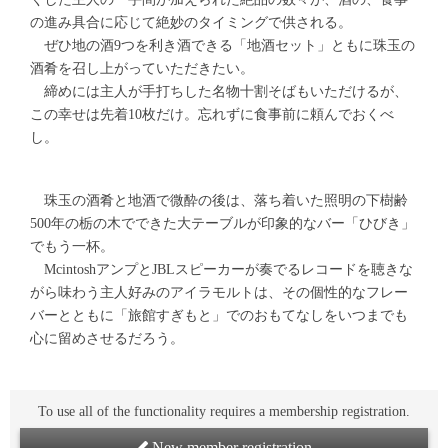
の進み具合に応じて絶妙のタイミングで供される。
ぜひ地の酒9つを利き酒できる「地酒セット」ともに珠玉の
酒肴を召し上がっていただきたい。
締めには主人が手打ちした名物十割そばもいただけるが、
この幸せは先着10枚だけ。忘れずに食事前に頼んでおくべ
し。
珠玉の酒肴と地酒で微酔の後は、落ち着いた照明の下樹齢
500年の栃の木でできた大テーブルが印象的なバー「ひびき」
でもう一杯。
McintoshアンプとJBLスピーカーが奏でるレコードを聴きな
がら味わう主人好みのアイラモルトは、その個性的なフレー
バーとともに「旅館すぎもと」でのおもてなしをいつまでも
心に留めさせるだろう。
To use all of the functionality requires a membership registration.
New member registration