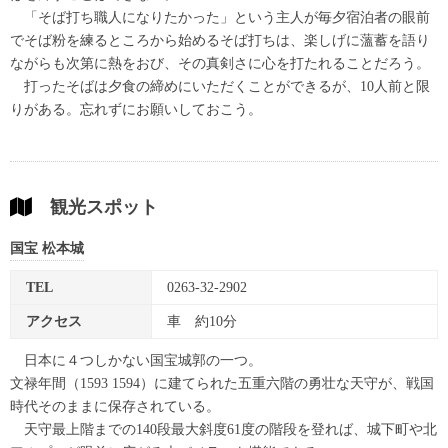
「そば打ち職人になりたかった」という主人が毎夕宿泊者の眼前
でそば粉を練るところから始めるそば打ちは、楽しげに薀蓄を語り
ながらも次第に熱をおび、その真剣さに心を打たれることだろう。
打ったそばは夕食の締めにいただくことができるが、10人前と限
りがある。忘れずにお願いしておこう。
観光スポット
国宝 松本城
TEL
0263-32-2902
アクセス
車 約10分
日本に４つしかない国宝城郭の一つ。
文禄年間（1593 1594）に建てられた五重六階の勇壮な天守が、戦国
時代そのままに保存されている。
天守最上階までの140段最大斜度61度の階段を登れば、城下町や北