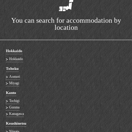
You can search for accommodation by
location
Hokkaido
Hokkaido
Tohoku
Aomori
Miyagi
Kanto
Tochigi
Gunma
Kanagawa
Koushinetsu
Niigata