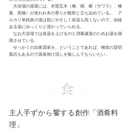
大浴場の湯屋には、木曽五木（檜、槇、椹（サワラ）、檜
葉、黒檜）が使われ木の香りが馥郁と立ち込めている。 ア
ルカリ単純泉の湯は肌にやさしく泉温も高くないので、由緒
ある湯にゆっくりと浸かっていられる。
なお大浴場では泉温を上げるのと消毒濾過のためお湯を循
環させている。
せっかくの自家源泉を、ということであれば、檜造の貸切
風呂もあるので源泉掛け流しを愉しんでもらいたい。
主人手ずから饗する創作「酒肴料
理」