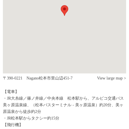
〒390-0221 Nagano松本市里山辺451-7
View large map >
【電車】
・JR大糸線／篠ノ井線／中央本線 松本駅から、アルピコ交通バス
美ヶ原温泉線、（松本バスターミナル - 美ヶ原温泉）約20分、美ヶ
原温泉から徒歩約2分
・JR松本駅からタクシー約15分
【飛行機】