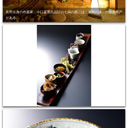
長野出身の作庭家、小口基實氏設計の七福の庭には「束間の湯」の源泉井戸
がある。