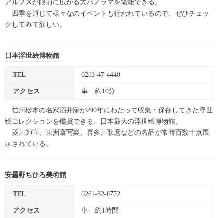
アルプスが眼前に広がる大パノラマを堪能できる。
四季を通じて様々なのイベントも行われているので、ぜひチェッ
クしてみて欲しい。
日本浮世絵博物館
TEL
0263-47-4440
アクセス
車 約10分
信州松本の名家酒井家が200年にわたって収集・保存してきた浮世
絵コレクションを鑑賞できる、日本最大の浮世絵博物館。
菱川師宣、東洲斎写楽、喜多川歌麿などの名品が常時百数十点展
示されている。
安曇野ちひろ美術館
TEL
0261-62-0772
アクセス
車 約1時間