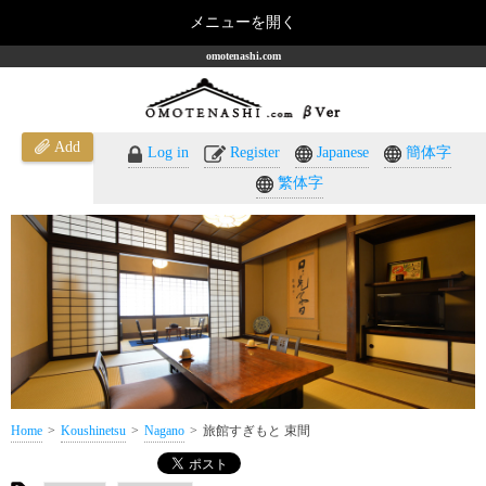
メニューを開く
omotenashi.com
Add
Log in
Register
Japanese
簡体字
繁体字
Home
Koushinetsu
Nagano
旅館すぎもと 束間