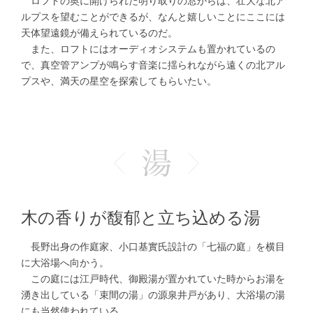
ロフトの奥に開けられた明り取りの窓からは、壮大な北ア
ルプスを望むことができるが、なんと嬉しいことにここには
天体望遠鏡が備えられているのだ。
また、ロフトにはオーディオシステムも置かれているの
で、真空管アンプが鳴らす音楽に揺られながら遠くの北アル
プスや、満天の星空を探索してもらいたい。
木の香りが馥郁と立ち込める湯
長野出身の作庭家、小口基實氏設計の「七福の庭」を横目
に大浴場へ向かう。
この庭には江戸時代、御殿湯が置かれていた時からお湯を
湧き出している「束間の湯」の源泉井戸があり、大浴場の湯
にも当然使われている。