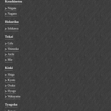
Koushinetsu
Niigata
Nagano
Hokuriku
Ishikawa
Tokai
Gifu
Shizuoka
Aichi
Mie
Kinki
Shiga
Kyoto
Osaka
Hyogo
Wakayama
Tyugoku