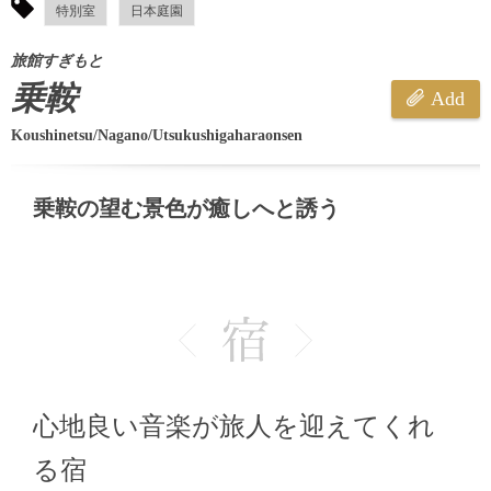
特別室
日本庭園
旅館すぎもと
乗鞍
Add
Koushinetsu/Nagano/Utsukushigaharaonsen
乗鞍の望む景色が癒しへと誘う
心地良い音楽が旅人を迎えてくれ
る宿