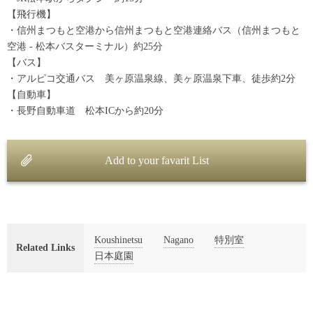
【飛行機】
・信州まつもと空港から信州まつもと空港連絡バス（信州まつもと
空港 - 松本バスターミナル）約25分
【バス】
・アルピコ交通バス 美ヶ原温泉線、美ヶ原温泉下車、徒歩約2分
【自動車】
・長野自動車道 松本ICから約20分
Add to your favarit List
Koushinetsu
Nagano
特別室
Related Links
日本庭園