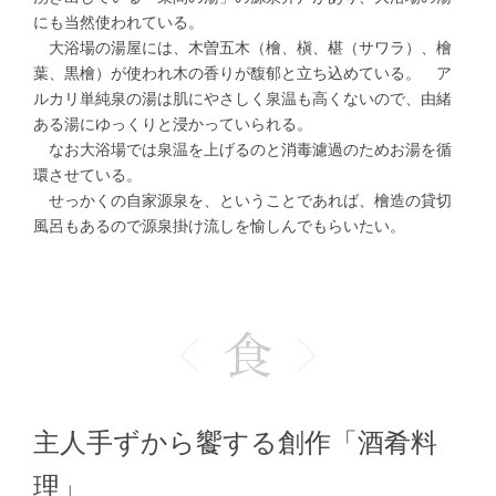
にも当然使われている。
大浴場の湯屋には、木曽五木（檜、槇、椹（サワラ）、檜
葉、黒檜）が使われ木の香りが馥郁と立ち込めている。 ア
ルカリ単純泉の湯は肌にやさしく泉温も高くないので、由緒
ある湯にゆっくりと浸かっていられる。
なお大浴場では泉温を上げるのと消毒濾過のためお湯を循
環させている。
せっかくの自家源泉を、ということであれば、檜造の貸切
風呂もあるので源泉掛け流しを愉しんでもらいたい。
主人手ずから饗する創作「酒肴料
理」