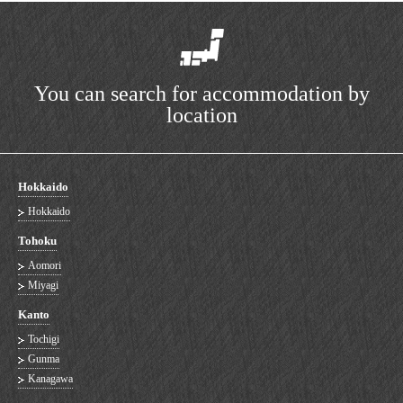
You can search for accommodation by
location
Hokkaido
Hokkaido
Tohoku
Aomori
Miyagi
Kanto
Tochigi
Gunma
Kanagawa