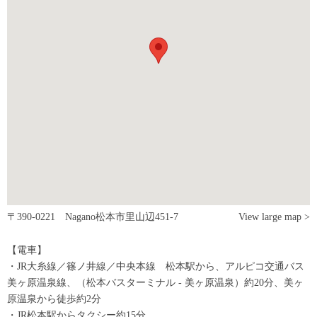
〒390-0221 Nagano松本市里山辺451-7
View large map >
【電車】
・JR大糸線／篠ノ井線／中央本線 松本駅から、アルピコ交通バス
美ヶ原温泉線、（松本バスターミナル - 美ヶ原温泉）約20分、美ヶ
原温泉から徒歩約2分
・JR松本駅からタクシー約15分