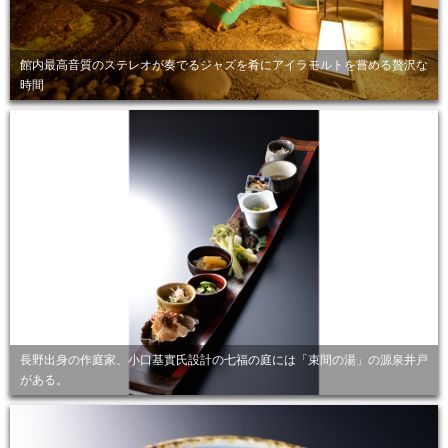
館内最高音質のステレオが奏でるジャズを肴にアイラモルトを嘗める贅沢な
時間
長野出身の作庭家、小口基實氏設計の七福の庭には「束間の湯」の源泉井戸
がある。