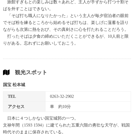
旅館すぎもとの楽しみは数々あれど、主人が手ずから打つ十割そ
ばを外すことはできない。
「そば打ち職人になりたかった」という主人が毎夕宿泊者の眼前
でそば粉を練るところから始めるそば打ちは、楽しげに薀蓄を語り
ながらも次第に熱をおび、その真剣さに心を打たれることだろう。
打ったそばは夕食の締めにいただくことができるが、10人前と限
りがある。忘れずにお願いしておこう。
観光スポット
国宝 松本城
TEL
0263-32-2902
アクセス
車 約10分
日本に４つしかない国宝城郭の一つ。
文禄年間（1593 1594）に建てられた五重六階の勇壮な天守が、戦国
時代そのままに保存されている。