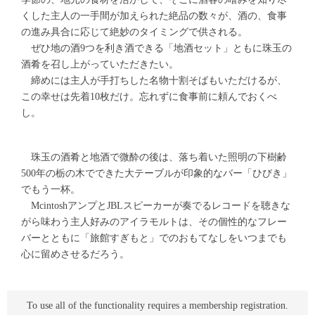
くした主人の一手間が加えられた絶品の数々が、酒の、食事
の進み具合に応じて絶妙のタイミングで供される。
ぜひ地の酒9つを利き酒できる「地酒セット」ともに珠玉の
酒肴を召し上がっていただきたい。
締めには主人が手打ちした名物十割そばもいただけるが、
この幸せは先着10枚だけ。忘れずに食事前に頼んでおくべ
し。
珠玉の酒肴と地酒で微酔の後は、落ち着いた照明の下樹齢
500年の栃の木でできた大テーブルが印象的なバー「ひびき」
でもう一杯。
McintoshアンプとJBLスピーカーが奏でるレコードを聴きな
がら味わう主人好みのアイラモルトは、その個性的なフレー
バーとともに「旅館すぎもと」でのおもてなしをいつまでも
心に留めさせるだろう。
To use all of the functionality requires a membership registration.