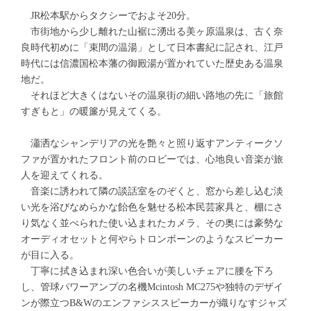
JR松本駅からタクシーでおよそ20分。
市街地から少し離れた山裾に湧出る美ヶ原温泉は、古く奈
良時代初めに「束間の温湯」として日本書紀に記され、江戸
時代には信濃国松本藩の御殿湯が置かれていた歴史ある温泉
地だ。
それほど大きくはないその温泉街の細い路地の先に「旅館
すぎもと」の暖簾が見えてくる。
瀟洒なシャンデリアの光を艶々と照り返すアンティークソ
ファが置かれたフロント前のロビーでは、心地良い音楽が旅
人を迎えてくれる。
音楽に誘われて隣の談話室をのぞくと、窓から差し込む淡
い光を浴びなめらかな飴色を魅せる松本民芸家具と、棚にさ
り気なく並べられた使い込まれたカメラ、その奥には豪勢な
オーディオセットと何やらトロンボーンのようなスピーカー
が目に入る。
丁寧に拭き込まれ深い色合いが美しいチェアに腰を下ろ
し、管球パワーアンプの名機Mcintosh MC275や独特のデザイ
ンが際立つB&Wのエンファシススピーカーが織りなすジャズ