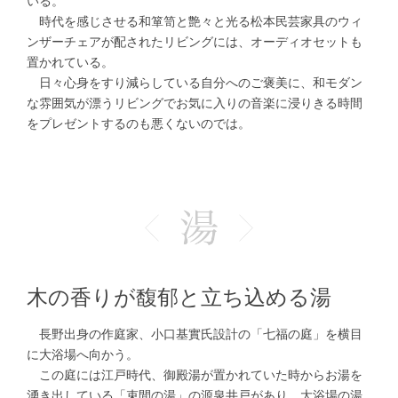
いる。
時代を感じさせる和箪笥と艶々と光る松本民芸家具のウィ
ンザーチェアが配されたリビングには、オーディオセットも
置かれている。
日々心身をすり減らしている自分へのご褒美に、和モダン
な雰囲気が漂うリビングでお気に入りの音楽に浸りきる時間
をプレゼントするのも悪くないのでは。
木の香りが馥郁と立ち込める湯
長野出身の作庭家、小口基實氏設計の「七福の庭」を横目
に大浴場へ向かう。
この庭には江戸時代、御殿湯が置かれていた時からお湯を
湧き出している「束間の湯」の源泉井戸があり、大浴場の湯