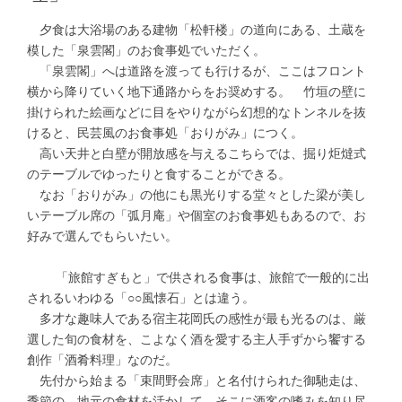
夕食は大浴場のある建物「松軒楼」の道向にある、土蔵を
模した「泉雲閣」のお食事処でいただく。
「泉雲閣」へは道路を渡っても行けるが、ここはフロント
横から降りていく地下通路からをお奨めする。 竹垣の壁に
掛けられた絵画などに目をやりながら幻想的なトンネルを抜
けると、民芸風のお食事処「おりがみ」につく。
高い天井と白壁が開放感を与えるこちらでは、掘り炬燵式
のテーブルでゆったりと食することができる。
なお「おりがみ」の他にも黒光りする堂々とした梁が美し
いテーブル席の「弧月庵」や個室のお食事処もあるので、お
好みで選んでもらいたい。
「旅館すぎもと」で供される食事は、旅館で一般的に出
されるいわゆる「○○風懐石」とは違う。
多才な趣味人である宿主花岡氏の感性が最も光るのは、厳
選した旬の食材を、こよなく酒を愛する主人手ずから饗する
創作「酒肴料理」なのだ。
先付から始まる「束間野会席」と名付けられた御馳走は、
季節の、地元の食材を活かして、そこに酒客の嗜みを知り尽