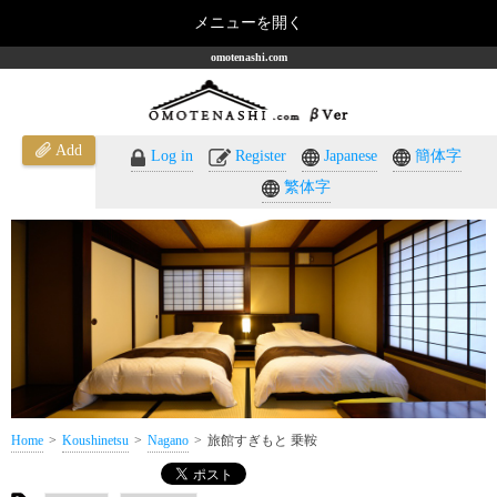
メニューを開く
omotenashi.com
Add
Log in
Register
Japanese
簡体字
繁体字
Home
Koushinetsu
Nagano
旅館すぎもと 乗鞍