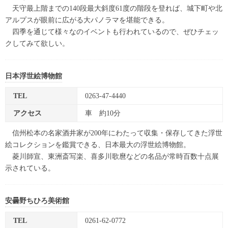
天守最上階までの140段最大斜度61度の階段を登れば、城下町や北
アルプスが眼前に広がる大パノラマを堪能できる。
四季を通じて様々なのイベントも行われているので、ぜひチェッ
クしてみて欲しい。
日本浮世絵博物館
TEL
0263-47-4440
アクセス
車 約10分
信州松本の名家酒井家が200年にわたって収集・保存してきた浮世
絵コレクションを鑑賞できる、日本最大の浮世絵博物館。
菱川師宣、東洲斎写楽、喜多川歌麿などの名品が常時百数十点展
示されている。
安曇野ちひろ美術館
TEL
0261-62-0772