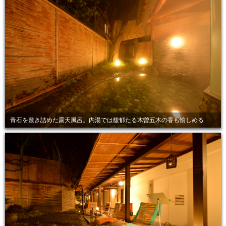
青石を敷き詰めた露天風呂。内湯では馥郁たる木曽五木の香も愉しめる