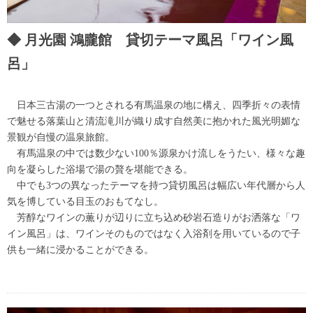
月光園 鴻朧館 貸切テーマ風呂「ワイン風
呂」
日本三古湯の一つとされる有馬温泉の地に構え、四季折々の表情
で魅せる落葉山と清流滝川が織り成す自然美に抱かれた風光明媚な
景観が自慢の温泉旅館。
有馬温泉の中では数少ない100％源泉かけ流しをうたい、様々な趣
向を凝らした浴場で湯の贅を堪能できる。
中でも3つの異なったテーマを持つ貸切風呂は幅広い年代層から人
気を博している目玉のおもてなし。
芳醇なワインの薫りが辺りに立ち込め砂岩石造りがお洒落な「ワ
イン風呂」は、ワインそのものではなく入浴剤を用いているので子
供も一緒に浸かることができる。