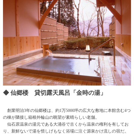
仙郷楼 貸切露天風呂「金時の湯」
創業明治3年の仙郷楼は、約1万5000坪の広大な敷地に本館含む4つ
の棟が隣接し箱根外輪山の眺望が素晴らしい老舗。
仙石原温泉の湯元である大涌谷で古くから温泉の権利を有してお
り、新鮮ないで湯を惜しげもなく浴場に注ぐ源泉かけ流しの宿だ。