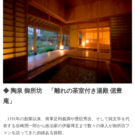
陶泉 御所坊 「離れの茶室付き湯殿 偲豊
庵」
1191年の創業以来、将軍足利義満や豊臣秀吉、そして純文学を代
表する谷崎潤一郎から政治家の伊藤博文まで数々の偉人が御所坊フ
ァンを語ってきた由緒ある旅館。