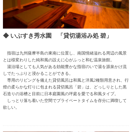
いぶすき秀水園 「貸切湯浴み処 碧」
指宿は九州薩摩半島の東南に位置し、南国情緒溢れる周辺の風景
とは様変わりした純和風の設えに心がふっと和む温泉旅館。
湯治場としても人気がある効能豊かな指宿のいで湯を源泉かけ流
しでたっぷりと浸かることができる。
専用のリビングを備えた貸切風呂は和風と洋風2種類用意され、行
燈の柔らかな灯りに包まれる貸切風呂「碧」は、どっしりとした黒
石造りの浴槽と目前に日本庭園風の坪庭を愛でる和風タイプ。
しっとり落ち着いた空間でプライベートタイムを存分に満喫して
欲しい。