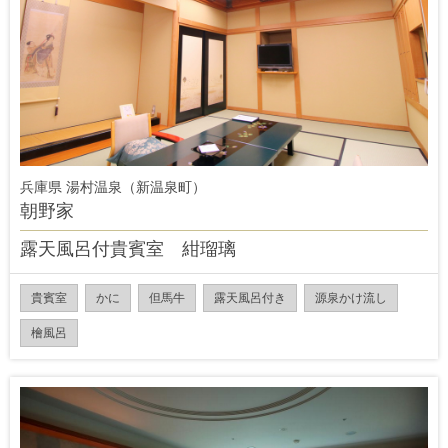
兵庫県 湯村温泉（新温泉町）
朝野家
露天風呂付貴賓室 紺瑠璃
貴賓室
かに
但馬牛
露天風呂付き
源泉かけ流し
檜風呂