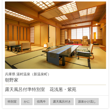
兵庫県 湯村温泉（新温泉町）
朝野家
露天風呂付準特別室 花浅葱・紫苑
特別室
かに
但馬牛
露天風呂付き
源泉かけ流し