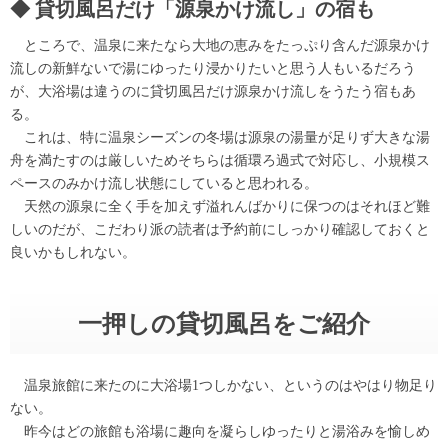
貸切風呂だけ「源泉かけ流し」の宿も
ところで、温泉に来たなら大地の恵みをたっぷり含んだ源泉かけ
流しの新鮮ないで湯にゆったり浸かりたいと思う人もいるだろう
が、大浴場は違うのに貸切風呂だけ源泉かけ流しをうたう宿もあ
る。
これは、特に温泉シーズンの冬場は源泉の湯量が足りず大きな湯
舟を満たすのは厳しいためそちらは循環ろ過式で対応し、小規模ス
ペースのみかけ流し状態にしていると思われる。
天然の源泉に全く手を加えず溢れんばかりに保つのはそれほど難
しいのだが、こだわり派の読者は予約前にしっかり確認しておくと
良いかもしれない。
一押しの貸切風呂をご紹介
温泉旅館に来たのに大浴場1つしかない、というのはやはり物足り
ない。
昨今はどの旅館も浴場に趣向を凝らしゆったりと湯浴みを愉しめ