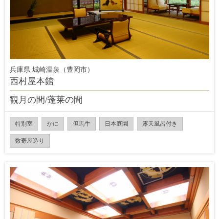
兵庫県 城崎温泉（豊岡市）
西村屋本館
観月の間/蓬莱の間
特別室
かに
但馬牛
日本庭園
露天風呂付き
数寄屋造り