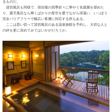
るものだ。
貸切風呂も同様で、宿自慢の四季折々に華やぐ名庭園を望めた
り、露天風呂なら輝くばかりの星空を愛でながら揺蕩い、いっぽう
完全バリアフリーで幅広い客層に対応する所もある。
ここは思い切って貸切風呂のある温泉旅館を予約し、大切な人と
の絆を更に深めてみてはいかがだろうか。