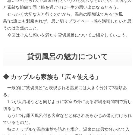
思い立ったら1人で温泉旅行というのも贅沢なものだが、大切な人
と素敵な旅館で同じ時を過ごせば一生の思い出になるだろう。
せっかく大切な人と行くのだから、温泉の醍醐味である“お風
呂”は誰にも邪魔されず、思い切りプライベート感を満喫したいと思
うのは当然のこと。
今回はそんな願いを満たす貸切風呂についてご紹介していこう。
貸切風呂の魅力について
カップルも家族も「広々使える」
一般的に“貸切風呂”と表現される温泉には大きく分けて2種類あ
る。
1つが大浴場などと同じように客室の外にある浴場を時間制で貸し
切るもの。
もう1つは露天風呂付き客室などと称されあらかじめ備え付けられ
ているものだ。
特にカップルで温泉旅館を訪れた場合、温泉には男女分かれて入