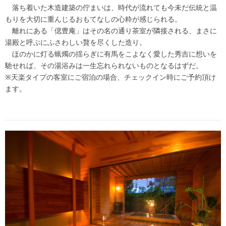
落ち着いた木造建築の佇まいは、時代が流れても今未だ伝統と温
もりを大切に重んじるおもてなしの心粋が感じられる。
離れにある「偲豊庵」はその名の通り茶室が隣接される、まさに
湯殿と呼ぶにふさわしい贅を尽くした造り。
ほのかに灯る蝋燭の揺らぎに有馬をこよなく愛した秀吉に想いを
馳せれば、その湯浴みは一生忘れられないものとなるはずだ。
※天楽タイプの客室にご宿泊の場合、チェックイン時にご予約頂け
ます。