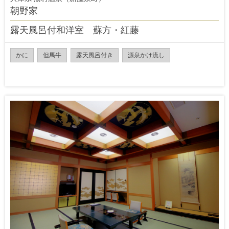
朝野家
露天風呂付和洋室 蘇方・紅藤
かに
但馬牛
露天風呂付き
源泉かけ流し