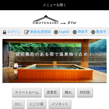
メニューを開く
おもてなしのホテル・温泉旅館予約｜omotenashi.com
ログイン
新規会員登録
English
簡体字
繁体字
貸切風呂のある宿で温泉独り占め！
スイートルーム
貴賓室
離れ
特別室
かに
にごり湯
メゾネット