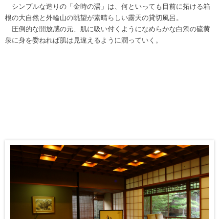
シンプルな造りの「金時の湯」は、何といっても目前に拓ける箱
根の大自然と外輪山の眺望が素晴らしい露天の貸切風呂。
圧倒的な開放感の元、肌に吸い付くようになめらかな白濁の硫黄
泉に身を委ねれば肌は見違えるように潤っていく。