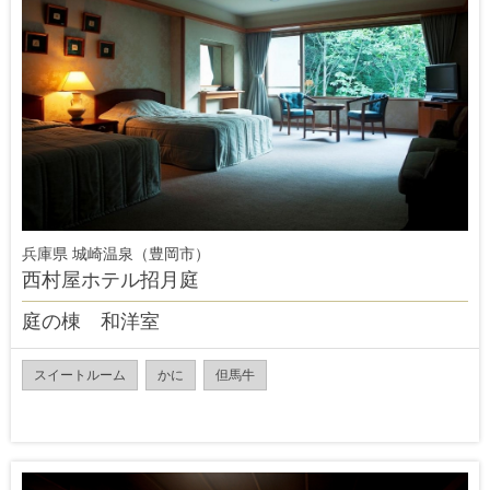
兵庫県 城崎温泉（豊岡市）
西村屋ホテル招月庭
庭の棟 和洋室
スイートルーム
かに
但馬牛