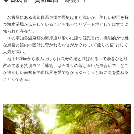
名古屋にある南知多温泉郷の歴史はまだ浅いが、美しい砂浜を持
つ海水浴場が点在していることもあってリゾート地としてはすでに
知られた存在だ。
その南知多温泉郷の海岸通り沿いに建つ源氏香は、機能的かつ雅
な風格と館内の随所に焚かれるお香がかぐわしい“薫りの宿”として
人気が高い。
地下1300mから汲み上げられ長寿の湯と呼ばれるいで湯をひとり
占めできる貸切風呂「薄雲」は石造りの落ち着いた風合いで、どこ
か懐かしい南知多の原風景を愛でながらゆっくりと時に身を委ねる
ことができる。