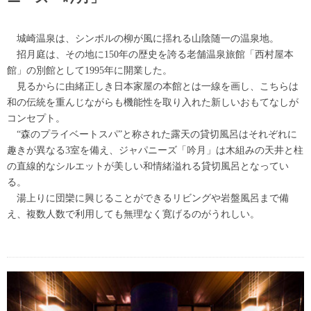
城崎温泉は、シンボルの柳が風に揺れる山陰随一の温泉地。
招月庭は、その地に150年の歴史を誇る老舗温泉旅館「西村屋本
館」の別館として1995年に開業した。
見るからに由緒正しき日本家屋の本館とは一線を画し、こちらは
和の伝統を重んじながらも機能性を取り入れた新しいおもてなしが
コンセプト。
“森のプライベートスパ”と称された露天の貸切風呂はそれぞれに
趣きが異なる3室を備え、ジャパニーズ「吟月」は木組みの天井と柱
の直線的なシルエットが美しい和情緒溢れる貸切風呂となってい
る。
湯上りに団欒に興じることができるリビングや岩盤風呂まで備
え、複数人数で利用しても無理なく寛げるのがうれしい。