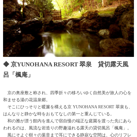
京YUNOHANA RESORT 翠泉 貸切露天風
呂「楓庵」
京の奥座敷と称され、四季折々の移ろいゆく自然美が旅人の心を
和ませる湯の花温泉郷。
そこにひっそりと暖簾を構える京 YUNOHANA RESORT 翠泉も、
はんなりと静かな時をおもてなしの第一と重んじている。
和の雅が漂う館内を進んで宿自慢の端正な庭園を渡った先にあら
われるのは、風流な岩造りの野趣溢れる露天の貸切風呂「楓庵」。
風にそよぐ樹々の葉音まで耳にできる静寂な空間は、心のリフレ