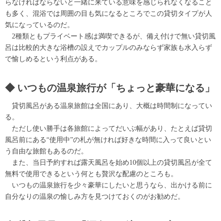
らなければならないと一緒に来ている意味を感じられなくなること
も多く、混浴では周囲の目も気になるところでこの貸切タイプが人
気になっているのだ。
2種類ともプライベート感は満喫できるが、備え付けで無い貸切風
呂は比較的大きな浴槽の設えでカップルのみならず家族も水入らず
で愉しめるという利点がある。
いつもの温泉旅行が「ちょっと豪華になる」
貸切風呂がある温泉旅館は全国にあり、大概は時間制になってい
る。
ただし使い勝手は各旅館によってだいぶ幅があり、たとえば貸切
風呂前にある“使用中”の札が無ければ好きな時間に入って良いとい
う自由な旅館もあるのだ。
また、当日予約すれば露天風呂を始め10個以上の貸切風呂が全て
無料で使用できるという何とも贅沢な配慮のところも。
いつもの温泉旅行を少々豪華にしたいと思うなら、出かける前に
自分なりの温泉の愉しみ方を見つけておくのがお勧めだ。