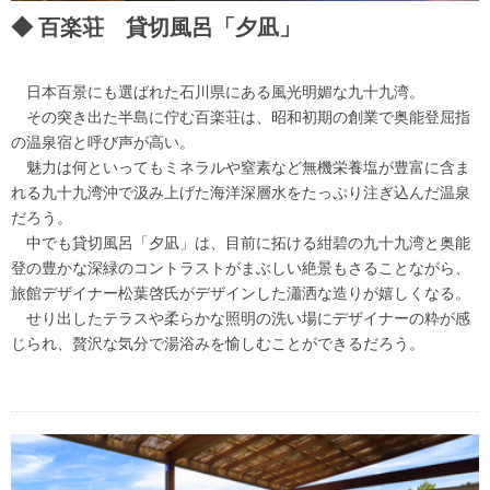
百楽荘 貸切風呂「夕凪」
日本百景にも選ばれた石川県にある風光明媚な九十九湾。
その突き出た半島に佇む百楽荘は、昭和初期の創業で奥能登屈指
の温泉宿と呼び声が高い。
魅力は何といってもミネラルや窒素など無機栄養塩が豊富に含ま
れる九十九湾沖で汲み上げた海洋深層水をたっぷり注ぎ込んだ温泉
だろう。
中でも貸切風呂「夕凪」は、目前に拓ける紺碧の九十九湾と奥能
登の豊かな深緑のコントラストがまぶしい絶景もさることながら、
旅館デザイナー松葉啓氏がデザインした瀟洒な造りが嬉しくなる。
せり出したテラスや柔らかな照明の洗い場にデザイナーの粋が感
じられ、贅沢な気分で湯浴みを愉しむことができるだろう。