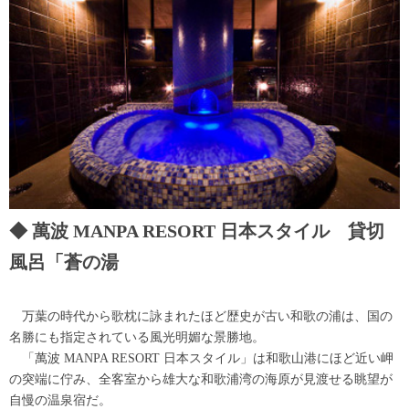
萬波 MANPA RESORT 日本スタイル 貸切
風呂「蒼の湯
万葉の時代から歌枕に詠まれたほど歴史が古い和歌の浦は、国の
名勝にも指定されている風光明媚な景勝地。
「萬波 MANPA RESORT 日本スタイル」は和歌山港にほど近い岬
の突端に佇み、全客室から雄大な和歌浦湾の海原が見渡せる眺望が
自慢の温泉宿だ。