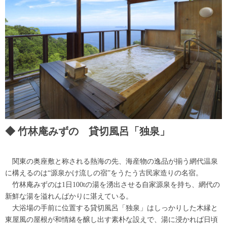
竹林庵みずの 貸切風呂「独泉」
関東の奥座敷と称される熱海の先、海産物の逸品が揃う網代温泉
に構えるのは“源泉かけ流しの宿”をうたう古民家造りの名宿。
竹林庵みずのは1日100tの湯を湧出させる自家源泉を持ち、網代の
新鮮な湯を溢れんばかりに湛えている。
大浴場の手前に位置する貸切風呂「独泉」はしっかりした木縁と
東屋風の屋根が和情緒を醸し出す素朴な設えで、湯に浸かれば日頃