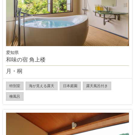
爱知県
和味の宿 角上楼
月・桐
特別室
海が見える露天
日本庭園
露天風呂付き
檜風呂