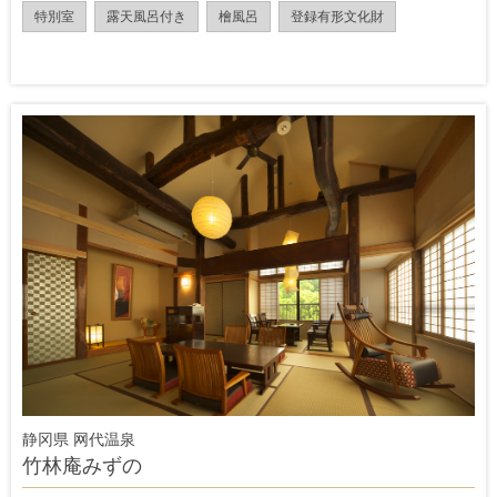
特別室
露天風呂付き
檜風呂
登録有形文化財
静冈県 网代温泉
竹林庵みずの