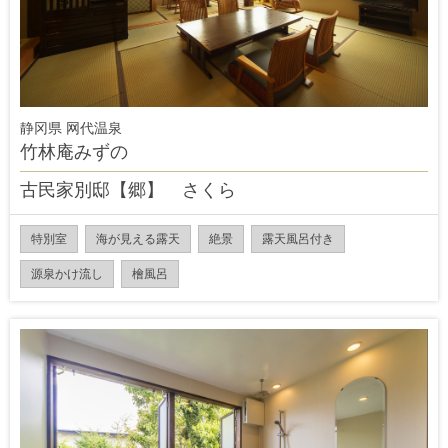
静冈県 网代温泉
竹林庵みずの
古民家別邸【郷】 さくら
特別室
海が見える露天
絶景
露天風呂付き
源泉かけ流し
檜風呂