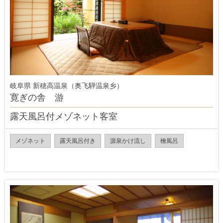
岐阜県 新穂高温泉（奥飞騨温泉乡）
寛ぎの舎 游
露天風呂付メゾネット客室
メゾネット
露天風呂付き
源泉かけ流し
檜風呂