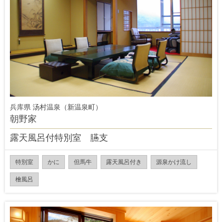
兵库県 汤村温泉（新温泉町）
朝野家
露天風呂付特別室 臙支
特別室
かに
但馬牛
露天風呂付き
源泉かけ流し
檜風呂