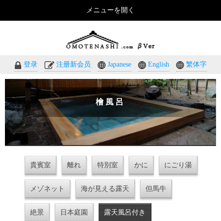
メニューを開く
おもてなしのホテル・温泉旅館予約｜omotenashi.com
登录
注册新会员
Japanese
English
繁体字
檜風呂
貴賓室
離れ
特別室
かに
にごり湯
メゾネット
海が見える露天
但馬牛
絶景
日本庭園
露天風呂付き