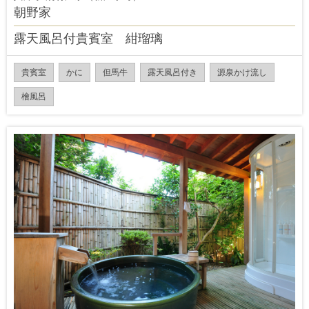
朝野家
露天風呂付貴賓室 紺瑠璃
貴賓室
かに
但馬牛
露天風呂付き
源泉かけ流し
檜風呂