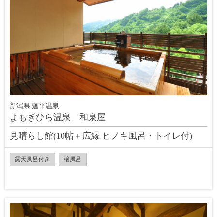
新泻県 蓬平温泉
よもぎひら温泉 和泉屋
見晴らし館(10帖＋広縁 ヒノキ風呂・トイレ付)
露天風呂付き
檜風呂