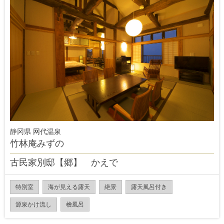
静冈県 网代温泉
竹林庵みずの
古民家別邸【郷】 かえで
特別室
海が見える露天
絶景
露天風呂付き
源泉かけ流し
檜風呂