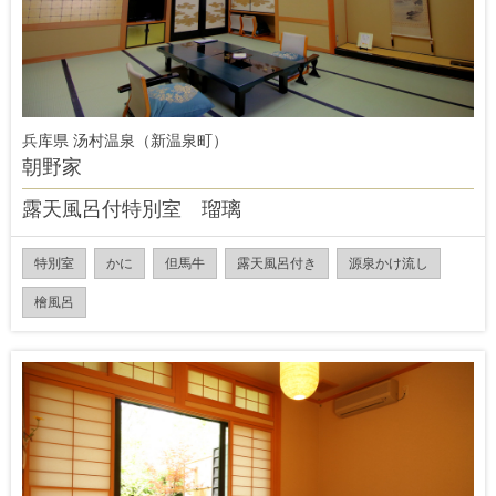
兵库県 汤村温泉（新温泉町）
朝野家
露天風呂付特別室 瑠璃
特別室
かに
但馬牛
露天風呂付き
源泉かけ流し
檜風呂