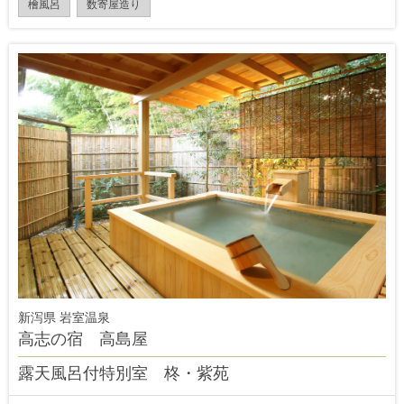
檜風呂
数寄屋造り
新泻県 岩室温泉
高志の宿 高島屋
露天風呂付特別室 柊・紫苑