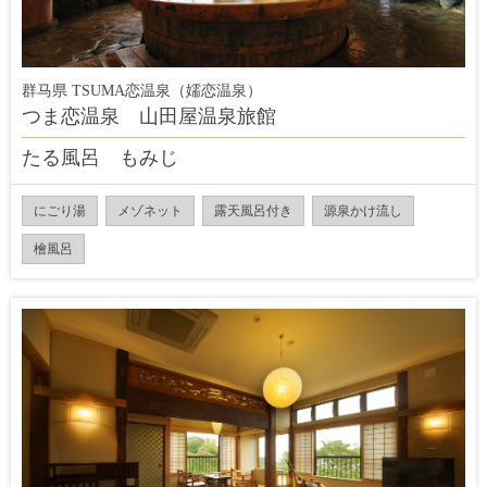
群马県 TSUMA恋温泉（嬬恋温泉）
つま恋温泉 山田屋温泉旅館
たる風呂 もみじ
にごり湯
メゾネット
露天風呂付き
源泉かけ流し
檜風呂