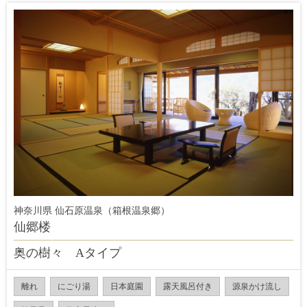
神奈川県 仙石原温泉（箱根温泉郷）
仙郷楼
奥の樹々 Aタイプ
離れ
にごり湯
日本庭園
露天風呂付き
源泉かけ流し