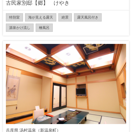
古民家別邸【郷】 けやき
特別室
海が見える露天
絶景
露天風呂付き
源泉かけ流し
檜風呂
兵库県 汤村温泉（新温泉町）