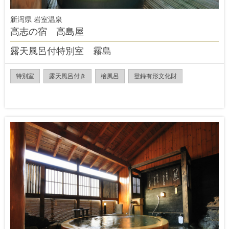
新泻県 岩室温泉
高志の宿 高島屋
露天風呂付特別室 霧島
特別室
露天風呂付き
檜風呂
登録有形文化財