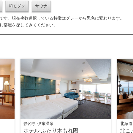
和モダン
サウナ
です。現在複数選択している特徴はグレーから黒色に変わります。
し部屋を探してみてください。
静冈県 伊东温泉
北海道
ホテル ふたり木もれ陽
北こ