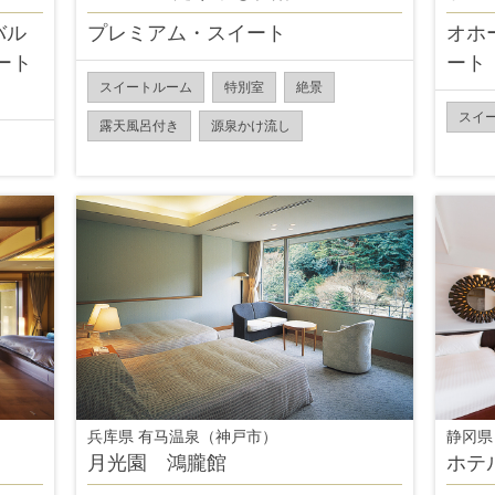
バル
プレミアム・スイート
オホ
ート
ート
スイートルーム
特別室
絶景
スイ
露天風呂付き
源泉かけ流し
兵库県 有马温泉（神戸市）
静冈県
月光園 鴻朧館
ホテ