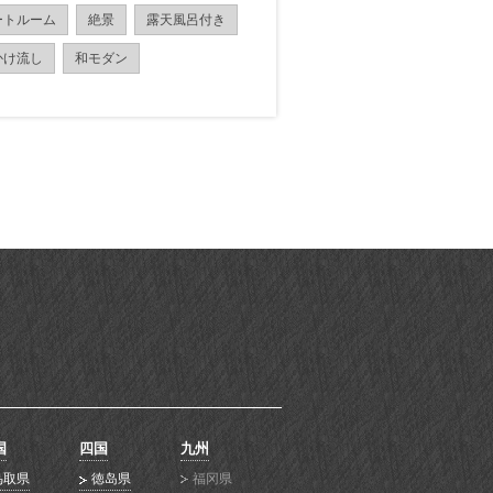
ートルーム
絶景
露天風呂付き
かけ流し
和モダン
国
四国
九州
鸟取県
徳岛県
福冈県