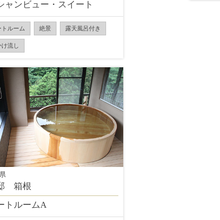
シャンビュー・スイート
ートルーム
絶景
露天風呂付き
かけ流し
県
邸 箱根
ートルームA