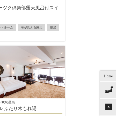
ーツク倶楽部露天風呂付スイ
ートルーム
海が見える露天
絶景
 伊东温泉
ル ふたり木もれ陽