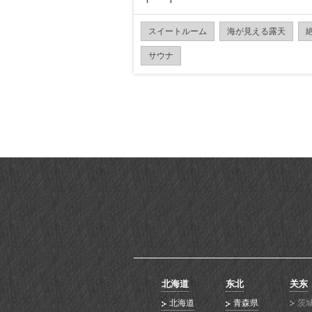
スイートルーム
海が見える露天
サウナ
北海道
东北
关东
北海道
青森県
茨