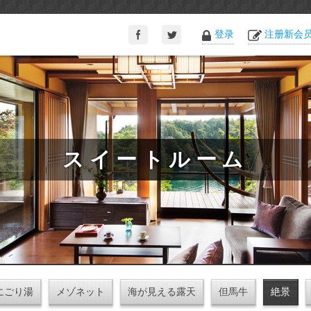
登录
注册新会
スイートルーム
にごり湯
メゾネット
海が見える露天
但馬牛
絶景