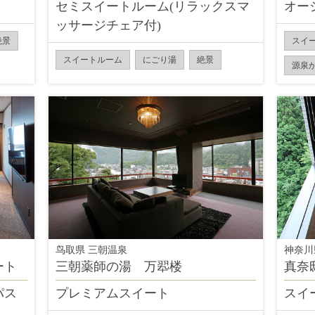
セミスイートルーム(リラックスマ
オー
ッサージチェア付)
絶景
スイ
スイートルーム
にごり湯
絶景
源泉
鸟取県 三朝温泉
神奈川
ート
三朝薬師の湯 万翆楼
真奈
パス
プレミアムスイート
スイ