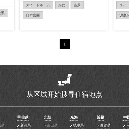
スイートルーム
かに
絶景
スイ
絶景
日本庭園
源泉
1
从区域开始搜寻住宿地点
甲信越
北陆
东海
近畿
中
城県
新泻県
富山県
岐阜県
滋贺県