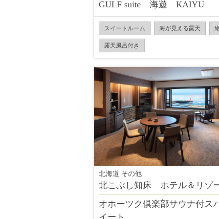
GULF suite 海遊 KAIYU
スイートルーム
海が見える露天
露天風呂付き
北海道 その他
北こぶし知床 ホテル＆リゾ
オホーツク倶楽部サウナ付ス
イート