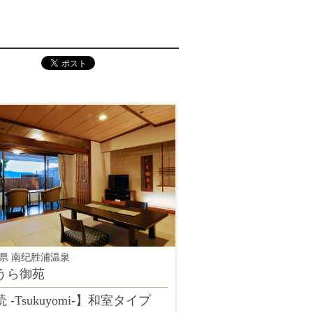
県 南纪胜浦温泉
うら御苑
 -Tsukuyomi-】和室タイプ