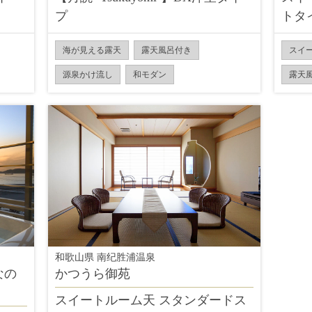
プ
トタ
海が見える露天
露天風呂付き
スイ
源泉かけ流し
和モダン
露天
和歌山県 南纪胜浦温泉
なの
かつうら御苑
スイートルーム天 スタンダードス