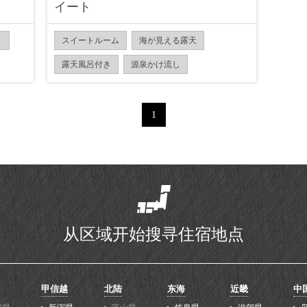
イート
き
スイートルーム
海が見える露天
露天風呂付き
源泉かけ流し
1
从区域开始搜寻住宿地点
甲信越
北陆
东海
近畿
中