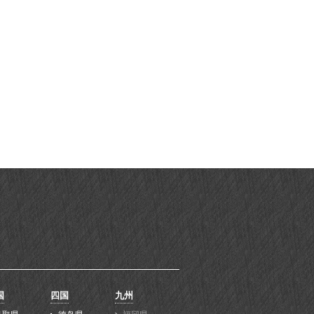
国
四国
九州