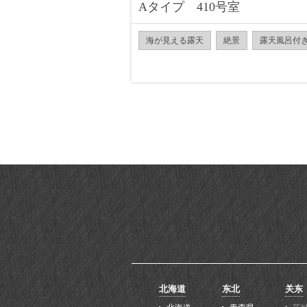
Aタイプ 410号室
海が見える露天
絶景
露天風呂付
北海道
东北
关东