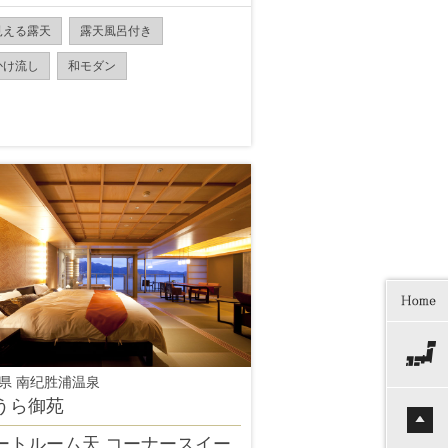
見える露天
露天風呂付き
かけ流し
和モダン
県 南纪胜浦温泉
うら御苑
ートルーム天 コーナースイー