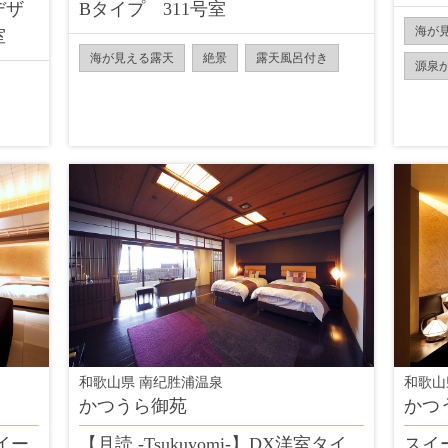
デザ
Bタイプ 311号室
海が
室
海が見える露天
絶景
露天風呂付き
源泉
和歌山県 南纪胜浦温泉
和歌山
かつうら御苑
かつ
イー
【月読 -Tsukuyomi-】DX洋室タイ
スイ