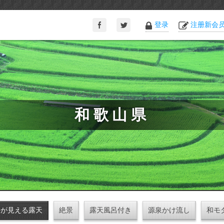
登录
注册新会
和歌山県
海が見える露天
絶景
露天風呂付き
源泉かけ流し
和モ