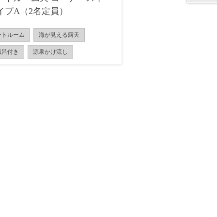
イプA（2名定員）
ートルーム
海が見える露天
風呂付き
源泉かけ流し