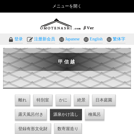
メニューを開く
おもてなしのホテル・温泉旅館予約｜omotenashi.com
登录
注册新会员
Japanese
English
繁体字
甲信越
離れ
特別室
かに
絶景
日本庭園
露天風呂付き
源泉かけ流し
檜風呂
登録有形文化財
数寄屋造り