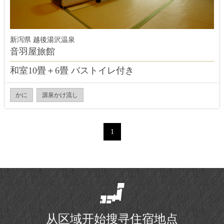
新泻県 越後湯沢温泉
音羽屋旅館
和室10畳＋6畳 バストイレ付き
かに
源泉かけ流し
1
从区域开始搜寻住宿地点