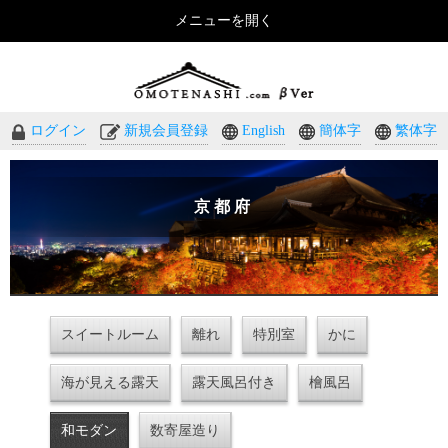
メニューを開く
おもてなしのホテル・温泉旅館予約｜omotenashi.com
ログイン
新規会員登録
English
簡体字
繁体字
京都府
スイートルーム
離れ
特別室
かに
海が見える露天
露天風呂付き
檜風呂
和モダン
数寄屋造り