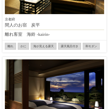
京都府
間人のお宿 炭平
離れ客室 海鈴 -kairin-
離れ
かに
海が見える露天
露天風呂付き
和モダン