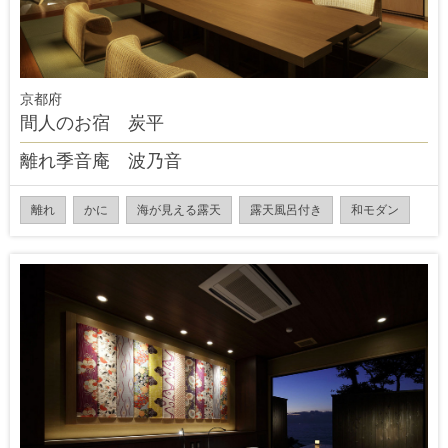
京都府
間人のお宿 炭平
離れ季音庵 波乃音
離れ
かに
海が見える露天
露天風呂付き
和モダン