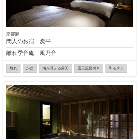
京都府
間人のお宿 炭平
離れ季音庵 風乃音
離れ
かに
海が見える露天
露天風呂付き
和モダン