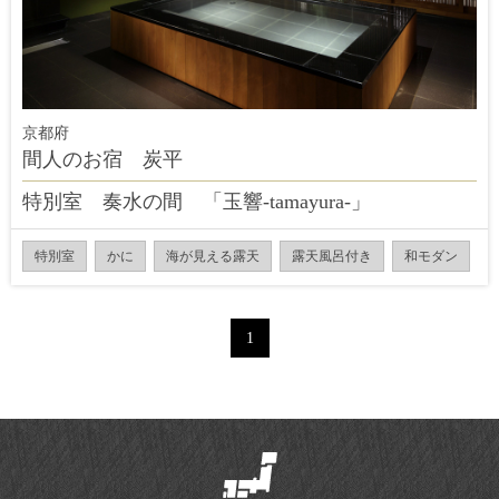
京都府
間人のお宿 炭平
特別室 奏水の間 「玉響-tamayura-」
特別室
かに
海が見える露天
露天風呂付き
和モダン
1