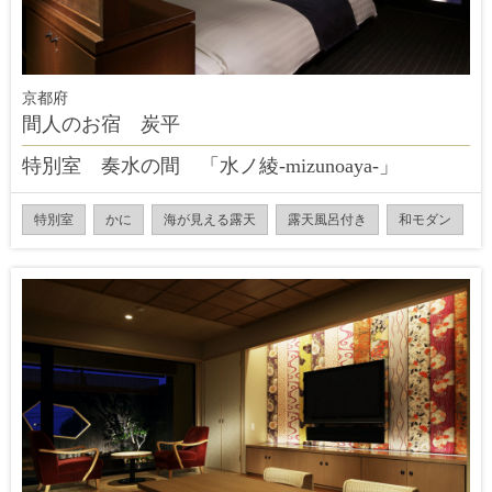
京都府
間人のお宿 炭平
特別室 奏水の間 「水ノ綾-mizunoaya-」
特別室
かに
海が見える露天
露天風呂付き
和モダン