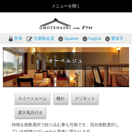
メニューを開く
おもてなしのホテル・温泉旅館予約｜omotenashi.com
登录
注册新会员
Japanese
English
繁体字
オーベルジュ
スイートルーム
離れ
メゾネット
露天風呂付き
特徴を複数選択で絞り込む事も可能です。現在複数選択し
ている特徴はグレーから黒色に変わります。