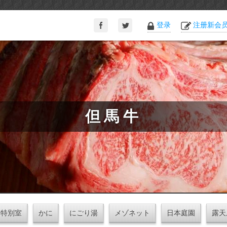
登录
注册新会
但馬牛
特別室
かに
にごり湯
メゾネット
日本庭園
露天