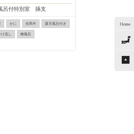
風呂付特別室 臙支
室
かに
但馬牛
露天風呂付き
かけ流し
檜風呂