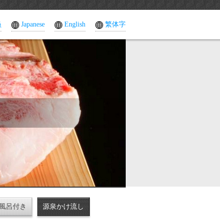
员
Japanese
English
繁体字
風呂付き
源泉かけ流し