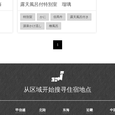
藤
露天風呂付特別室 瑠璃
特別室
かに
但馬牛
露天風呂付き
源泉かけ流し
檜風呂
1
从区域开始搜寻住宿地点
甲信越
北陆
东海
近畿
中