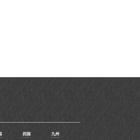
国
四国
九州