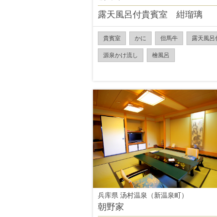
露天風呂付貴賓室 紺瑠璃
貴賓室
かに
但馬牛
露天風呂
源泉かけ流し
檜風呂
兵库県 汤村温泉（新温泉町）
朝野家