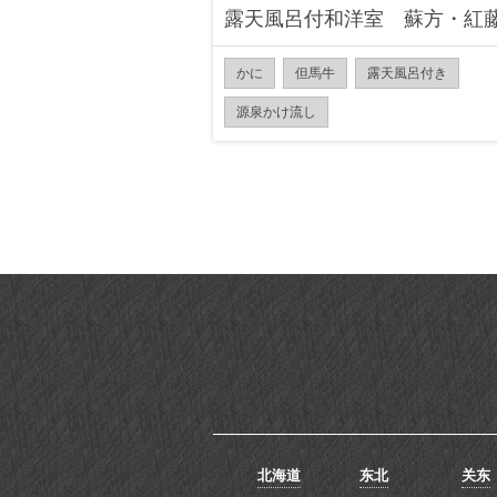
露天風呂付和洋室 蘇方・紅
かに
但馬牛
露天風呂付き
源泉かけ流し
北海道
东北
关东