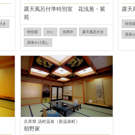
露天風呂付準特別室 花浅葱・紫
露天
苑
付き
特別
特別室
かに
但馬牛
露天風呂付き
源泉
源泉かけ流し
兵库県 汤村温泉（新温泉町）
朝野家