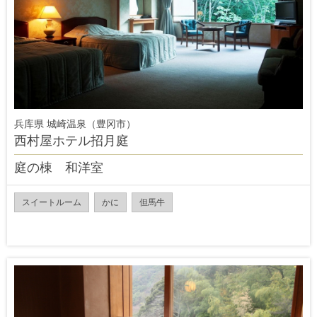
兵库県 城崎温泉（豊冈市）
西村屋ホテル招月庭
庭の棟 和洋室
スイートルーム
かに
但馬牛