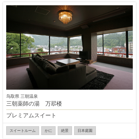
鸟取県 三朝温泉
三朝薬師の湯 万翆楼
プレミアムスイート
スイートルーム
かに
絶景
日本庭園