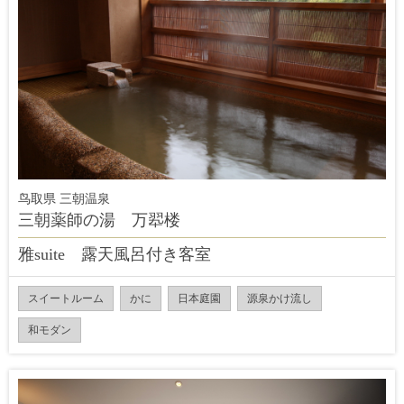
鸟取県 三朝温泉
三朝薬師の湯 万翆楼
雅suite 露天風呂付き客室
スイートルーム
かに
日本庭園
源泉かけ流し
和モダン