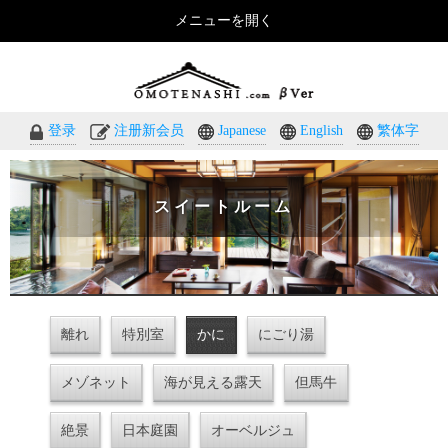
メニューを開く
おもてなしのホテル・温泉旅館予約｜omotenashi.com
登录
注册新会员
Japanese
English
繁体字
スイートルーム
離れ
特別室
かに
にごり湯
メゾネット
海が見える露天
但馬牛
絶景
日本庭園
オーベルジュ