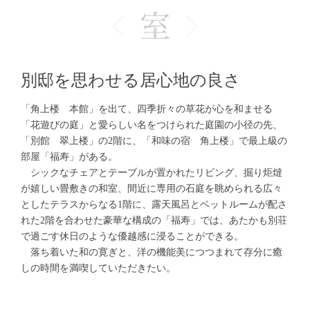
別邸を思わせる居心地の良さ
「角上楼 本館」を出て、四季折々の草花が心を和ませる
「花遊びの庭」と愛らしい名をつけられた庭園の小径の先、
「別館 翠上楼」の2階に、「和味の宿 角上楼」で最上級の
部屋「福寿」がある。
シックなチェアとテーブルが置かれたリビング、掘り炬燵
が嬉しい畳敷きの和室、間近に専用の石庭を眺められる広々
としたテラスからなる1階に、露天風呂とベットルームが配さ
れた2階を合わせた豪華な構成の「福寿」では、あたかも別荘
で過ごす休日のような優越感に浸ることができる。
落ち着いた和の寛ぎと、洋の機能美につつまれて存分に癒
しの時間を満喫していただきたい。