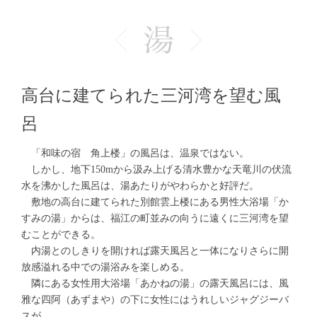
高台に建てられた三河湾を望む風
呂
「和味の宿 角上楼」の風呂は、温泉ではない。
しかし、地下150mから汲み上げる清水豊かな天竜川の伏流
水を沸かした風呂は、湯あたりがやわらかと好評だ。
敷地の高台に建てられた別館雲上楼にある男性大浴場「か
すみの湯」からは、福江の町並みの向うに遠くに三河湾を望
むことができる。
内湯とのしきりを開ければ露天風呂と一体になりさらに開
放感溢れる中での湯浴みを楽しめる。
隣にある女性用大浴場「あかねの湯」の露天風呂には、風
雅な四阿（あずまや）の下に女性にはうれしいジャグジーバ
スが。