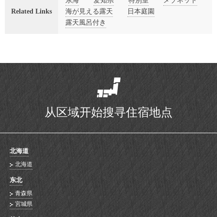
东海
爱知県
特別室
メゾネット
Related Links
海が見える露天
日本庭園
露天風呂付き
从区域开始搜寻住宿地点
北海道
北海道
东北
青森県
宮城県