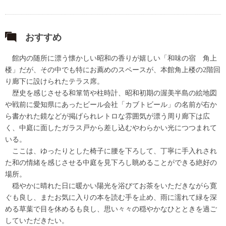
おすすめ
館内の随所に漂う懐かしい昭和の香りが嬉しい「和味の宿 角上
楼」だが、その中でも特にお薦めのスペースが、本館角上楼の2階回
り廊下に設けられたテラス席。
歴史を感じさせる和箪笥や柱時計、昭和初期の渥美半島の絵地図
や戦前に愛知県にあったビール会社「カブトビール」の名前が右か
ら書かれた鏡などが掲げられレトロな雰囲気が漂う周り廊下は広
く、中庭に面したガラス戸から差し込むやわらかい光につつまれて
いる。
ここは、ゆったりとした椅子に腰を下ろして、丁寧に手入れされ
た和の情緒を感じさせる中庭を見下ろし眺めることができる絶好の
場所。
穏やかに晴れた日に暖かい陽光を浴びてお茶をいただきながら寛
ぐも良し、またお気に入りの本を読む手を止め、雨に濡れて緑を深
める草葉で目を休めるも良し、思い々々の穏やかなひとときを過ご
していただきたい。