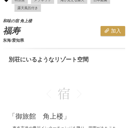
露天風呂付き
和味の宿 角上楼
福寿
加入
东海/爱知県
別荘にいるようなリゾート空間
「御旅館 角上楼」