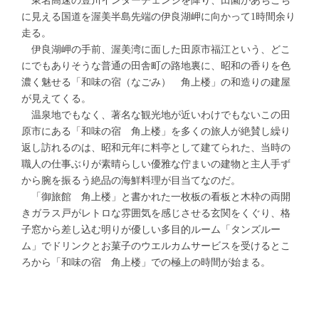
東名高速の豊川インターチェンジを降り、田園があちこち
に見える国道を渥美半島先端の伊良湖岬に向かって1時間余り
走る。
伊良湖岬の手前、渥美湾に面した田原市福江という、どこ
にでもありそうな普通の田舎町の路地裏に、昭和の香りを色
濃く魅せる「和味の宿（なごみ） 角上楼」の和造りの建屋
が見えてくる。
温泉地でもなく、著名な観光地が近いわけでもないこの田
原市にある「和味の宿 角上楼」を多くの旅人が絶賛し繰り
返し訪れるのは、昭和元年に料亭として建てられた、当時の
職人の仕事ぶりが素晴らしい優雅な佇まいの建物と主人手ず
から腕を振るう絶品の海鮮料理が目当てなのだ。
「御旅館 角上楼」と書かれた一枚板の看板と木枠の両開
きガラス戸がレトロな雰囲気を感じさせる玄関をくぐり、格
子窓から差し込む明りが優しい多目的ルーム「タンズルー
ム」でドリンクとお菓子のウエルカムサービスを受けるとこ
ろから「和味の宿 角上楼」での極上の時間が始まる。