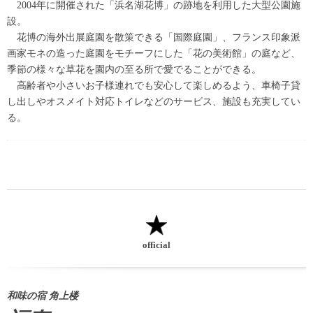
2004年に開催された「浜名湖花博」の跡地を利用した大型公園施
設。
花博の海外出展庭園を散策できる「国際庭園」、フランス印象派
画家モネの造った庭園をモチーフにした「花の美術館」の庭など、
季節の様々な草花を園内の至る所で愛でることができる。
高齢者や小さいお子様連れでも安心して楽しめるよう、車椅子貸
し出しやオスメイト対応トイレなどのサービス、施設も充実してい
る。
official
和味の宿 角上楼