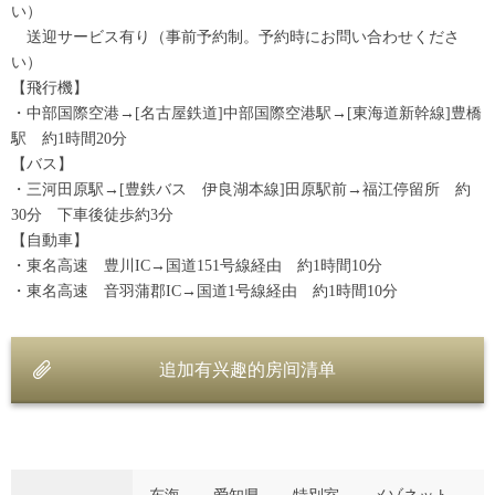
い）
送迎サービス有り（事前予約制。予約時にお問い合わせくださ
い）
【飛行機】
・中部国際空港→[名古屋鉄道]中部国際空港駅→[東海道新幹線]豊橋
駅 約1時間20分
【バス】
・三河田原駅→[豊鉄バス 伊良湖本線]田原駅前→福江停留所 約
30分 下車後徒歩約3分
【自動車】
・東名高速 豊川IC→国道151号線経由 約1時間10分
・東名高速 音羽蒲郡IC→国道1号線経由 約1時間10分
追加有兴趣的房间清单