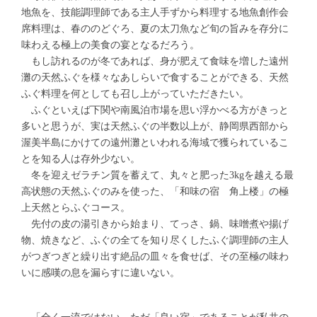
地魚を、技能調理師である主人手ずから料理する地魚創作会
席料理は、春ののどぐろ、夏の太刀魚など旬の旨みを存分に
味わえる極上の美食の宴となるだろう。
もし訪れるのが冬であれば、身が肥えて食味を増した遠州
灘の天然ふぐを様々なあしらいで食することができる、天然
ふぐ料理を何としても召し上がっていただきたい。
ふぐといえば下関や南風泊市場を思い浮かべる方がきっと
多いと思うが、実は天然ふぐの半数以上が、静岡県西部から
渥美半島にかけての遠州灘といわれる海域で獲られているこ
とを知る人は存外少ない。
冬を迎えゼラチン質を蓄えて、丸々と肥った3kgを越える最
高状態の天然ふぐのみを使った、「和味の宿 角上楼」の極
上天然とらふぐコース。
先付の皮の湯引きから始まり、てっさ、鍋、味噌煮や揚げ
物、焼きなど、ふぐの全てを知り尽くしたふぐ調理師の主人
がつぎつぎと繰り出す絶品の皿々を食せば、その至極の味わ
いに感嘆の息を漏らすに違いない。