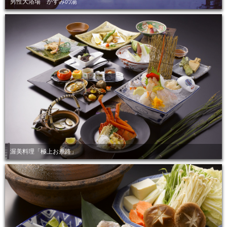
男性大浴場 かすみの湯
渥美料理「極上お糸路」