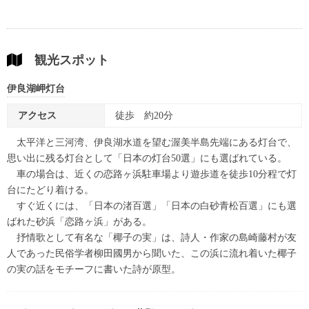
観光スポット
伊良湖岬灯台
アクセス
徒歩 約20分
太平洋と三河湾、伊良湖水道を望む渥美半島先端にある灯台で、
思い出に残る灯台として「日本の灯台50選」にも選ばれている。
車の場合は、近くの恋路ヶ浜駐車場より遊歩道を徒歩10分程で灯
台にたどり着ける。
すぐ近くには、「日本の渚百選」「日本の白砂青松百選」にも選
ばれた砂浜「恋路ヶ浜」がある。
抒情歌として有名な「椰子の実」は、詩人・作家の島崎藤村が友
人であった民俗学者柳田國男から聞いた、この浜に流れ着いた椰子
の実の話をモチーフに書いた詩が原型。