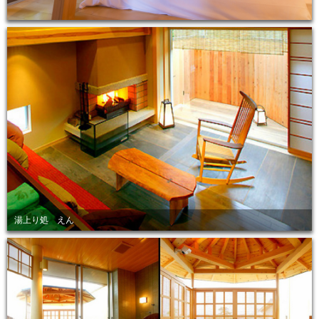
湯上り処 えん