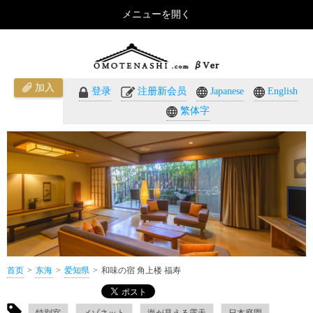
メニューを開く
和味の宿 角上楼 福寿（爱知県）のご紹介 - おもてなしのホテル・温泉旅館予約｜omotenashi.com
加入
登录
注册新会员
Japanese
English
繁体字
首页
东海
爱知県
和味の宿 角上楼 福寿
特別室
メゾネット
海が見える露天
日本庭園