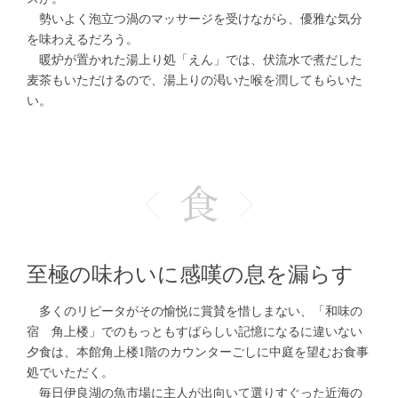
勢いよく泡立つ渦のマッサージを受けながら、優雅な気分
を味わえるだろう。
暖炉が置かれた湯上り処「えん」では、伏流水で煮だした
麦茶もいただけるので、湯上りの渇いた喉を潤してもらいた
い。
至極の味わいに感嘆の息を漏らす
多くのリピータがその愉悦に賞賛を惜しまない、「和味の
宿 角上楼」でのもっともすばらしい記憶になるに違いない
夕食は、本館角上楼1階のカウンターごしに中庭を望むお食事
処でいただく。
毎日伊良湖の魚市場に主人が出向いて選りすぐった近海の