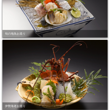
旬の地魚お造り
伊勢海老お造り