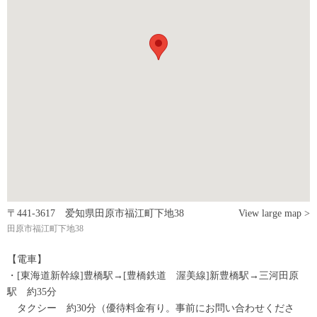
〒441-3617 爱知県田原市福江町下地38
View large map >
田原市福江町下地38
【電車】
・[東海道新幹線]豊橋駅→[豊橋鉄道 渥美線]新豊橋駅→三河田原
駅 約35分
タクシー 約30分（優待料金有り。事前にお問い合わせくださ