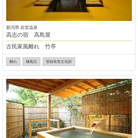
新泻県 岩室温泉
高志の宿 高島屋
古民家風離れ 竹亭
離れ
檜風呂
登録有形文化財