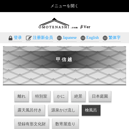
メニューを開く
おもてなしのホテル・温泉旅館予約｜omotenashi.com
登录
注册新会员
Japanese
English
繁体字
甲信越
離れ
特別室
かに
絶景
日本庭園
露天風呂付き
源泉かけ流し
檜風呂
登録有形文化財
数寄屋造り