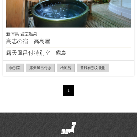
新泻県 岩室温泉
高志の宿 高島屋
露天風呂付特別室 霧島
特別室
露天風呂付き
檜風呂
登録有形文化財
1