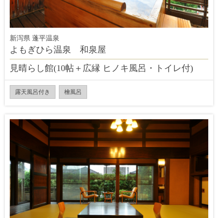
新泻県 蓬平温泉
よもぎひら温泉 和泉屋
見晴らし館(10帖＋広縁 ヒノキ風呂・トイレ付)
露天風呂付き
檜風呂