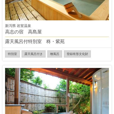
新泻県 岩室温泉
高志の宿 高島屋
露天風呂付特別室 柊・紫苑
特別室
露天風呂付き
檜風呂
登録有形文化財