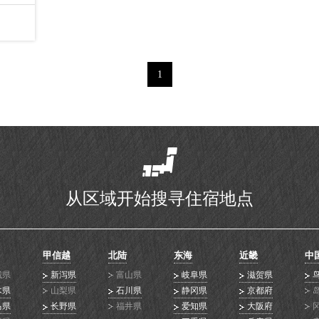
1
从区域开始搜寻住宿地点
甲信越
北陆
东海
近畿
中
城県
新泻県
富山県
岐阜県
滋贺県
木県
山梨県
石川県
静冈県
京都府
马県
长野県
福井県
爱知県
大阪府