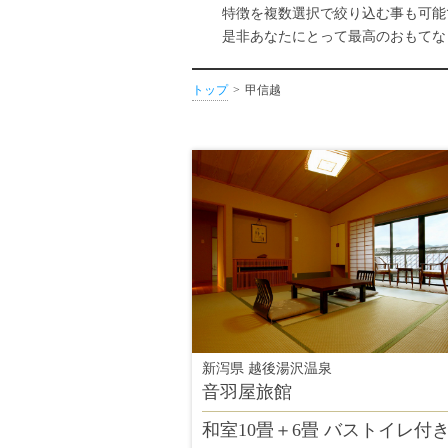
特徴を複数選択で絞り込む事も可能
是非あなたにとって最高のおもてな
トップ
甲信越
新泻県 越後湯沢温泉
音羽屋旅館
和室10畳＋6畳 バストイレ付