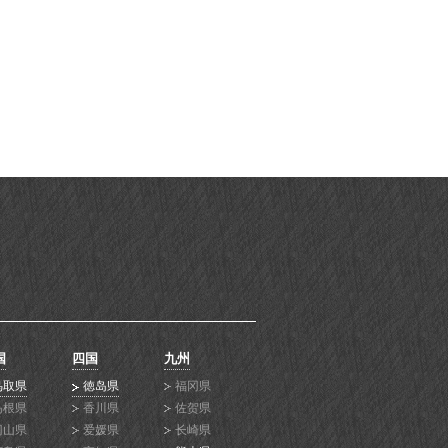
国
四国
九州
鸟取県
徳岛県
福冈県
岛根県
香川県
佐贺県
冈山県
爱媛県
长崎県