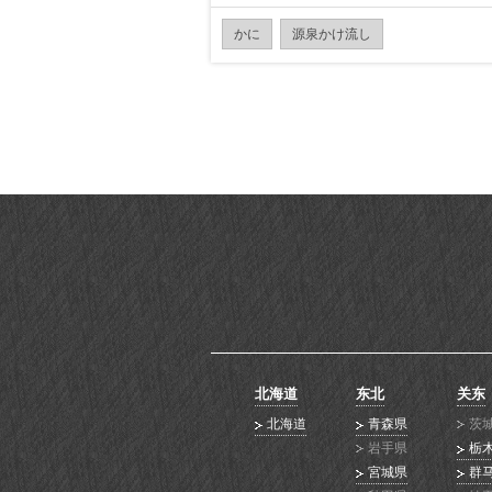
かに
源泉かけ流し
北海道
东北
关东
北海道
青森県
茨
岩手県
栃
宮城県
群