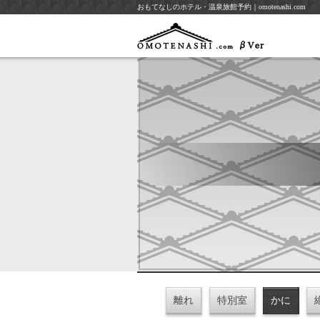
おもてなしのホテル・温泉旅館予約｜omotenashi.com
離れ
特別室
かに