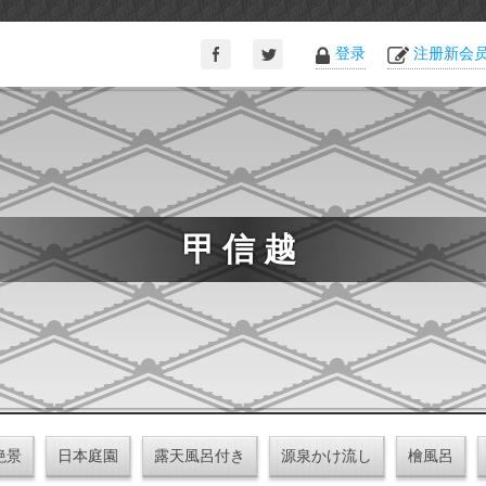
登录
注册新会
甲信越
絶景
日本庭園
露天風呂付き
源泉かけ流し
檜風呂