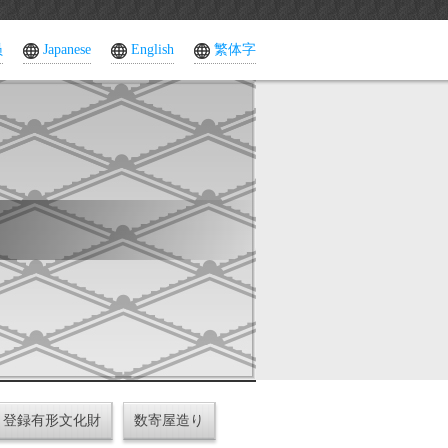
员
Japanese
English
繁体字
登録有形文化財
数寄屋造り