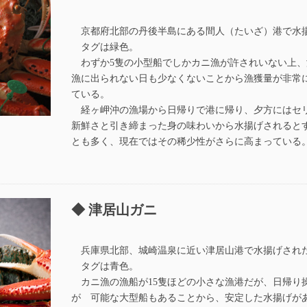
京都府北部の丹後半島にある間人（たいざ）港で水
タグは緑色。
わずか5隻の小型船でしかカニ漁が許されいない上、
漁に出られない日も少なくないことから漁獲量が非常
ている。
経ヶ岬沖の漁場から日帰りで港に帰り、夕方にはセ
新鮮さと引き締まった身の味わいから水揚げされると
とも多く、現在ではその稀少性がさらに高まっている
津居山ガニ
兵庫県北部、城崎温泉に近い津居山港で水揚げされ
タグは青色。
カニ漁の漁船が15隻ほどの小さな漁港だが、日帰り
が 可能な大型船もあることから、安定した水揚げが