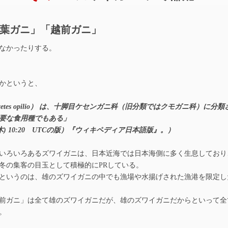
葉ガニ」「越前ガニ」
なかったりする。
かというと、
ecetes opilio） は、十脚目ケセンガニ科（旧分類ではクモガニ科）に分
要な食用種でもある」
(木) 10:20 UTCの版）『ウィキペディア日本語版』。）
いろいろあるズワイガニは、日本近海では日本海側に多く生息しており
冬の集客の目玉として積極的にPRしている。
というのは、雄のズワイガニの中でも漁場や水揚げされた漁港を限定し
前ガニ」は全て雄のズワイガニだが、雄のズワイガニだからといって全
。