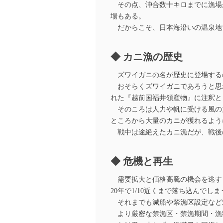
その点、沖合数十キロまでに漁場
場もある。
だからこそ、日本海沿いの温泉地
カニ漁の歴史
ズワイガニの名が歴史に登場する
おそらくズワイガニであろうと思わ
れた『越前国福井領産物』に注釈と
そのころは人力や帆に受ける風の
ところから大量のカニが獲れるよう
戦中は途絶えたカニ漁だが、戦後
危機と再生
需要拡大と価格高騰の機会を逃すま
20年で1/10近くまで落ち込んでしま
それまでも減船や禁漁区設定など
より厳密な禁漁区・禁漁期間・漁