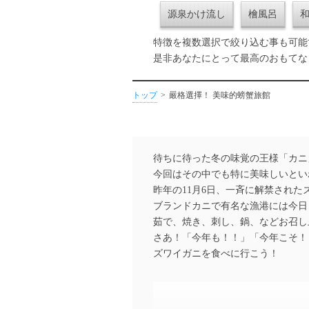
源泉かけ流し
檜風呂
特徴を複数選択で絞り込む事も可能
是非あなたにとって最高のおもてな
トップ
嚴格選擇！ 美味的螃蟹旅館
待ちに待った冬の味覚の王様「カニ
今回はその中でも特に美味しいとい
昨年の11月6日、一斉に解禁され
ブランドカニで有名な漁港には今日
茹で、焼き、刺し、鍋、などお召し
さあ！「今年も！！」「今年こそ！
ズワイガニを食べに行こう！