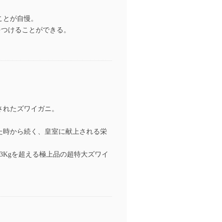
ことが自慢。
をつけることができる。
されたズワイガニ。
た時から続く、皇室に献上される栄
.3Kgを超える極上品の超特大ズワイ