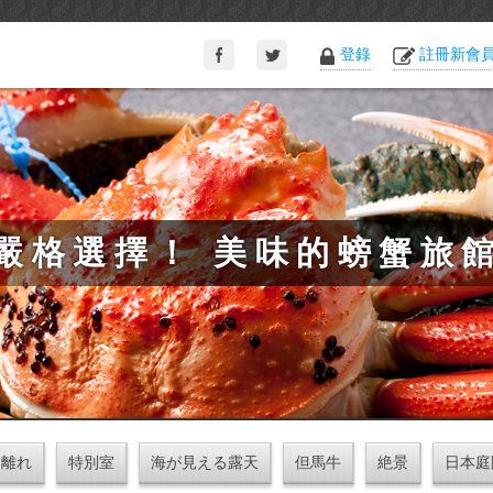
登錄
註冊新會
嚴格選擇！ 美味的螃蟹旅
離れ
特別室
海が見える露天
但馬牛
絶景
日本庭