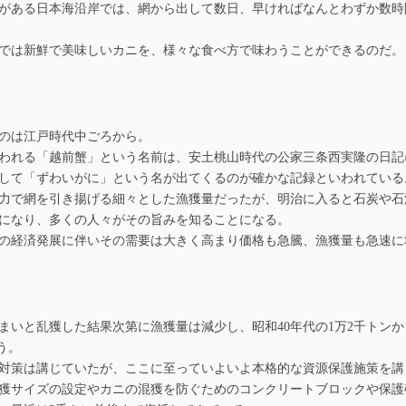
がある日本海沿岸では、網から出して数日、早ければなんとわずか数時
では新鮮で美味しいカニを、様々な食べ方で味わうことができるのだ。
のは江戸時代中ごろから。
れる「越前蟹」という名前は、安土桃山時代の公家三条西実隆の日記に
して「ずわいがに」という名が出てくるのが確かな記録といわれている
力で網を引き揚げる細々とした漁獲量だったが、明治に入ると石炭や石
になり、多くの人々がその旨みを知ることになる。
の経済発展に伴いその需要は大きく高まり価格も急騰、漁獲量も急速に
いと乱獲した結果次第に漁獲量は減少し、昭和40年代の1万2千トンか
う。
対策は講じていたが、ここに至っていよいよ本格的な資源保護施策を講
獲サイズの設定やカニの混獲を防ぐためのコンクリートブロックや保護