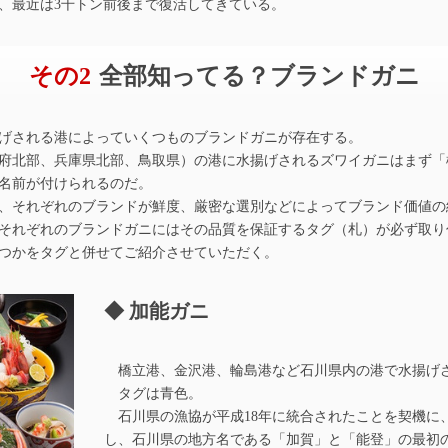
、最近は3千トン前後まで復活してきている。
その2
全部知ってる？ブランドガニ
げされる港によっていくつものブランドガニが存在する。
府北部、兵庫県北部、鳥取県）の港に水揚げされるズワイガニはまず「
名前が付けられるのだ。
、それぞれのブランドが鮮度、厳密な選別などによってブランド価値の
それぞれのブランドガニにはその品質を保証するタグ（札）が必ず取り
つかをタグと併せてご紹介させていただく。
加能ガニ
橋立港、金沢港、輪島港など石川県内の港で水揚げ
タグは青色。
石川県の漁協が平成18年に統合されたことを契機に
し、石川県の地方名である「加賀」と「能登」の最初