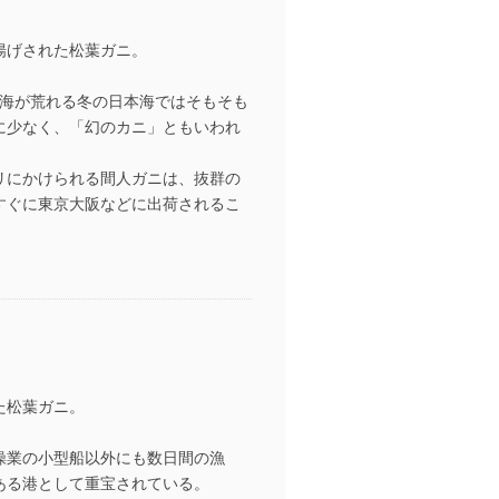
揚げされた松葉ガニ。
海が荒れる冬の日本海ではそもそも
に少なく、「幻のカニ」ともいわれ
リにかけられる間人ガニは、抜群の
すぐに東京大阪などに出荷されるこ
。
た松葉ガニ。
操業の小型船以外にも数日間の漁
ある港として重宝されている。