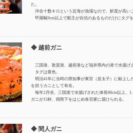
た。
沖合十数キロという近海が漁場なので、鮮度が高い
甲羅幅9cm以上で船主が自信のあるものだけにタグ
越前ガニ
三国港、敦賀港、越前港など福井県内の港で水揚げ
タグは黄色。
明治41年に当時の県知事が東宮（皇太子）に献上し
を担うカニとして有名。
毎年2月頃、三国港で水揚げされた体長80cm以上、1
ガニが15杯、両陛下をはじめ各宮家に届けられる。
間人ガニ