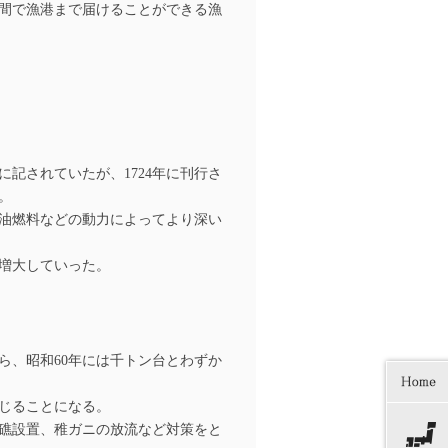
間で漁港まで届けることができる漁
記されていたが、1724年に刊行さ
。
油燃料などの動力によってより深い
増大していった。
ら、昭和60年には千トン台とわずか
じることになる。
礁設置、稚ガニの放流など対策をと