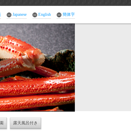
員
Japanese
English
簡体字
館
園
露天風呂付き