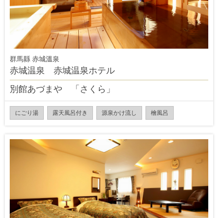
群馬縣 赤城溫泉
赤城温泉 赤城温泉ホテル
別館あづまや 「さくら」
にごり湯
露天風呂付き
源泉かけ流し
檜風呂