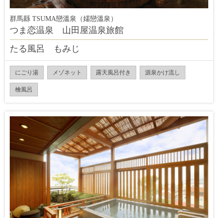
群馬縣 TSUMA戀溫泉（嬬戀溫泉）
つま恋温泉 山田屋温泉旅館
たる風呂 もみじ
にごり湯
メゾネット
露天風呂付き
源泉かけ流し
檜風呂