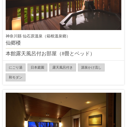
神奈川縣 仙石原溫泉（箱根溫泉鄉）
仙郷楼
本館露天風呂付お部屋（8畳とベッド）
にごり湯
日本庭園
露天風呂付き
源泉かけ流し
和モダン