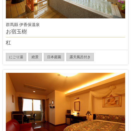
群馬縣 伊香保溫泉
お宿玉樹
杠
にごり湯
絶景
日本庭園
露天風呂付き