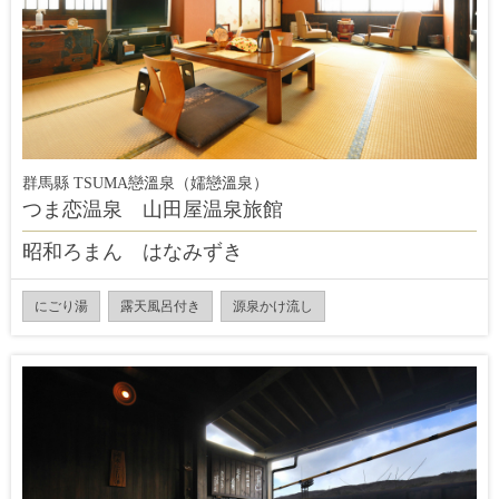
群馬縣 TSUMA戀溫泉（嬬戀溫泉）
つま恋温泉 山田屋温泉旅館
昭和ろまん はなみずき
にごり湯
露天風呂付き
源泉かけ流し