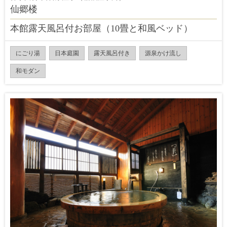
仙郷楼
本館露天風呂付お部屋（10畳と和風ベッド）
にごり湯
日本庭園
露天風呂付き
源泉かけ流し
和モダン