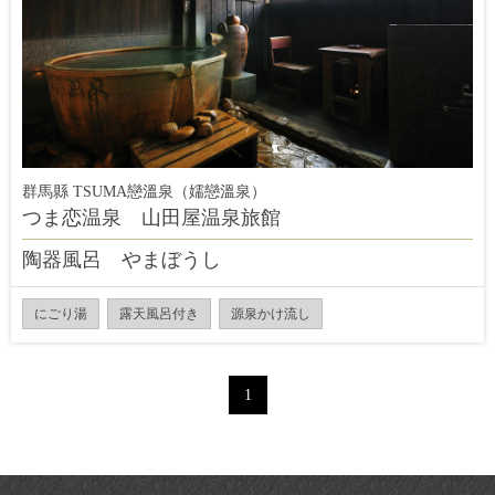
群馬縣 TSUMA戀溫泉（嬬戀溫泉）
つま恋温泉 山田屋温泉旅館
陶器風呂 やまぼうし
にごり湯
露天風呂付き
源泉かけ流し
1