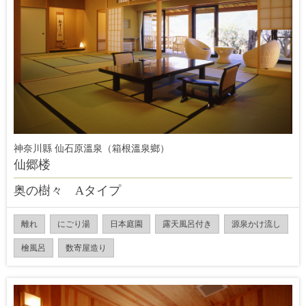
神奈川縣 仙石原溫泉（箱根溫泉鄉）
仙郷楼
奥の樹々 Aタイプ
離れ
にごり湯
日本庭園
露天風呂付き
源泉かけ流し
檜風呂
数寄屋造り