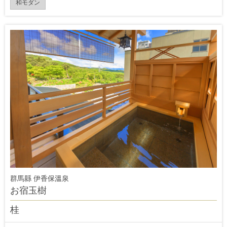
和モダン
群馬縣 伊香保溫泉
お宿玉樹
桂