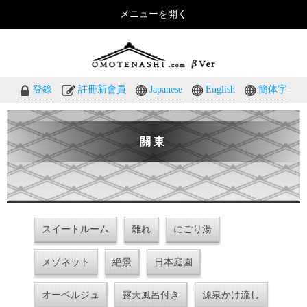
メニューを開く
おもてなしのホテル・温泉旅館予約｜omotenashi.com
登錄
註冊新會員
Japanese
English
簡体字
關東
スイートルーム
離れ
にごり湯
メゾネット
絶景
日本庭園
オーベルジュ
露天風呂付き
源泉かけ流し