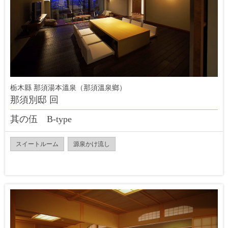
栃木縣 那須湯本溫泉（那須溫泉鄉）
那須別邸 回
其の伍 B‐type
スイートルーム
源泉かけ流し