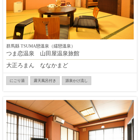
群馬縣 TSUMA戀溫泉（嬬戀溫泉）
つま恋温泉 山田屋温泉旅館
大正ろまん ななかまど
にごり湯
露天風呂付き
源泉かけ流し