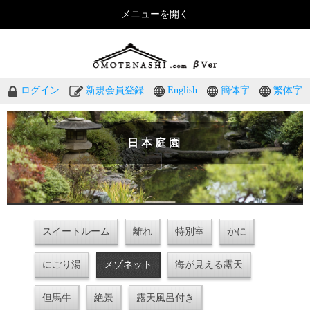
メニューを開く
おもてなしのホテル・温泉旅館予約｜omotenashi.com
ログイン
新規会員登録
English
簡体字
繁体字
日本庭園
スイートルーム
離れ
特別室
かに
にごり湯
メゾネット
海が見える露天
但馬牛
絶景
露天風呂付き