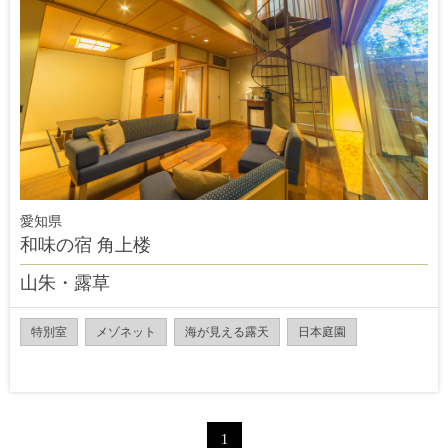
愛知県
和味の宿 角上楼
山朱・露草
特別室
メゾネット
海が見える露天
日本庭園
1