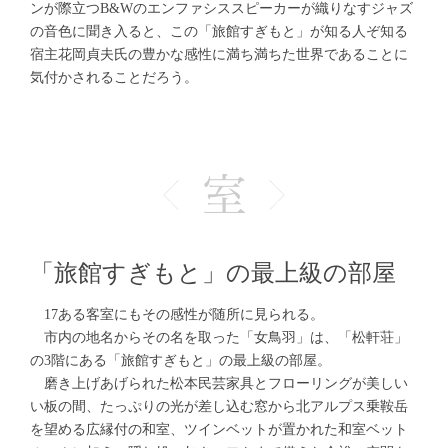
ンが際立つB&Wのエンファシススピーカーが織りなすジャズ
の音色に聞き入ると、この「旅館すぎもと」が知る人ぞ知る
宿主花岡貞夫氏の豊かな感性に満ち満ちた世界であることに
気付かされることだろう。
「旅館すぎもと」の最上級の部屋
17ある客室にもその感性が随所に見られる。
市内の地名からその名を取った「女鳥羽」は、「松軒荘」
の3階にある「旅館すぎもと」の最上級の部屋。
磨き上げあげられた松本民芸家具とフローリングが美しい
い板の間、たっぷりの光が差し込む窓から北アルプス乗鞍岳
を望める広縁付の和室、ツインベットが置かれた和室ベット