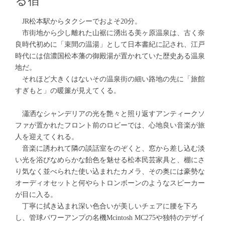
る宿
JR松本駅からタクシーでおよそ20分。
市街地から少し離れた山裾に湧出る美ヶ原温泉は、古く奈
良時代初めに「束間の温湯」として日本書紀に記され、江戸
時代には信濃国松本藩の御殿湯が置かれていた歴史ある温泉
地だ。
それほど大きくはないその温泉街の細い路地の先に「旅館
すぎもと」の暖簾が見えてくる。
瀟洒なシャンデリアの光を艶々と照り返すアンティークソ
ファが置かれたフロント前のロビーでは、心地良い音楽が旅
人を迎えてくれる。
音楽に誘われて隣の談話室をのぞくと、窓から差し込む淡
い光を浴びなめらかな飴色を魅せる松本民芸家具と、棚にさ
り気なく並べられた使い込まれたカメラ、その奥には豪勢な
オーディオセットと何やらトロンボーンのようなスピーカー
が目に入る。
丁寧に拭き込まれ深い色合いが美しいチェアに腰を下ろ
し、管球パワーアンプの名機Mcintosh MC275や独特のデザイ