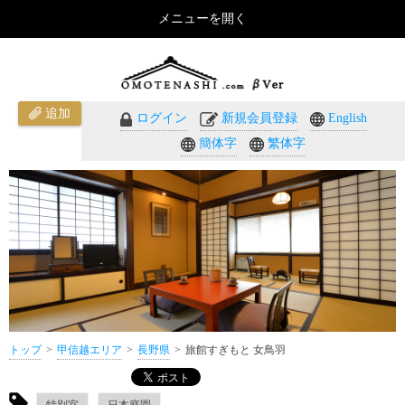
メニューを開く
旅館すぎもと 女鳥羽（長野県）のご紹介 - おもてなしのホテル・温泉旅館予約｜omotenashi.com
追加
ログイン
新規会員登録
English
簡体字
繁体字
トップ
甲信越エリア
長野県
旅館すぎもと 女鳥羽
特別室
日本庭園