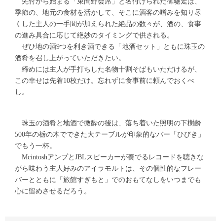
先付から始まる「束間野会席」と名付けられた御馳走は、
季節の、地元の食材を活かして、そこに酒客の嗜みを知り尽
くした主人の一手間が加えられた絶品の数々が、酒の、食事
の進み具合に応じて絶妙のタイミングで供される。
ぜひ地の酒9つを利き酒できる「地酒セット」ともに珠玉の
酒肴を召し上がっていただきたい。
締めには主人が手打ちした名物十割そばもいただけるが、
この幸せは先着10枚だけ。忘れずに食事前に頼んでおくべ
し。
珠玉の酒肴と地酒で微酔の後は、落ち着いた照明の下樹齢
500年の栃の木でできた大テーブルが印象的なバー「ひびき」
でもう一杯。
McintoshアンプとJBLスピーカーが奏でるレコードを聴きな
がら味わう主人好みのアイラモルトは、その個性的なフレー
バーとともに「旅館すぎもと」でのおもてなしをいつまでも
心に留めさせるだろう。