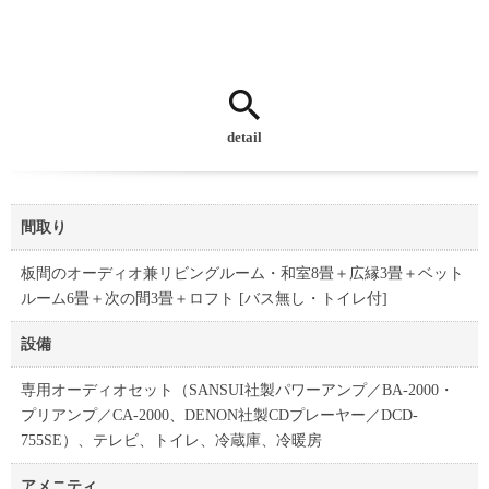
detail
間取り
板間のオーディオ兼リビングルーム・和室8畳＋広縁3畳＋ベット
ルーム6畳＋次の間3畳＋ロフト [バス無し・トイレ付]
設備
専用オーディオセット（SANSUI社製パワーアンプ／BA-2000・
プリアンプ／CA-2000、DENON社製CDプレーヤー／DCD-
755SE）、テレビ、トイレ、冷蔵庫、冷暖房
アメニティ