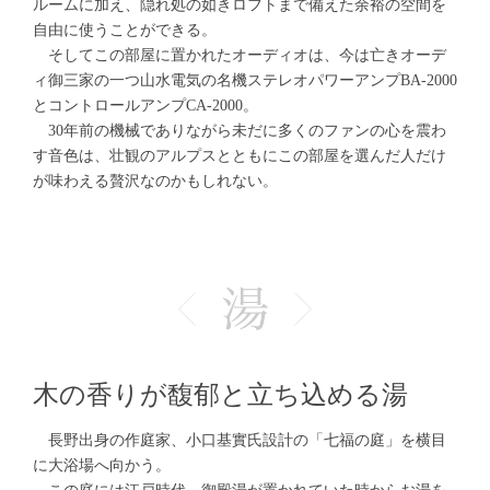
ルームに加え、隠れ処の如きロフトまで備えた余裕の空間を
自由に使うことができる。
そしてこの部屋に置かれたオーディオは、今は亡きオーデ
ィ御三家の一つ山水電気の名機ステレオパワーアンプBA-2000
とコントロールアンプCA-2000。
30年前の機械でありながら未だに多くのファンの心を震わ
す音色は、壮観のアルプスとともにこの部屋を選んだ人だけ
が味わえる贅沢なのかもしれない。
木の香りが馥郁と立ち込める湯
長野出身の作庭家、小口基實氏設計の「七福の庭」を横目
に大浴場へ向かう。