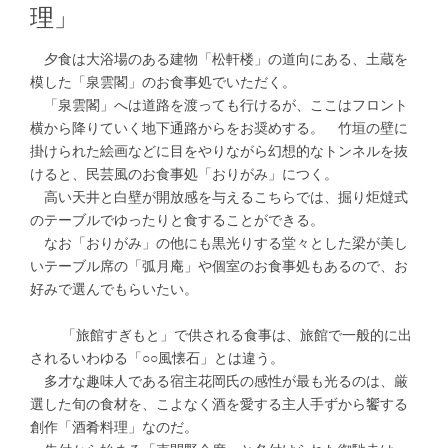
理」
夕食は大浴場のある建物「松軒楼」の道向にある、土蔵を
模した「泉雲閣」のお食事処でいただく。
「泉雲閣」へは道路を渡っても行けるが、ここはフロント
横から降りていく地下通路からをお奨めする。 竹垣の壁に
掛けられた絵画などに目をやりながら幻想的なトンネルを抜
けると、民芸風のお食事処「おりがみ」につく。
高い天井と白壁が開放感を与えるこちらでは、掘り炬燵式
のテーブルでゆったりと食することができる。
なお「おりがみ」の他にも黒光りする堂々とした梁が美し
いテーブル席の「弧月庵」や個室のお食事処もあるので、お
好みで選んでもらいたい。
「旅館すぎもと」で供される食事は、旅館で一般的に出
されるいわゆる「○○風懐石」とは違う。
多才な趣味人である宿主花岡氏の感性が最も光るのは、厳
選した旬の食材を、こよなく酒を愛する主人手ずから饗する
創作「酒肴料理」なのだ。