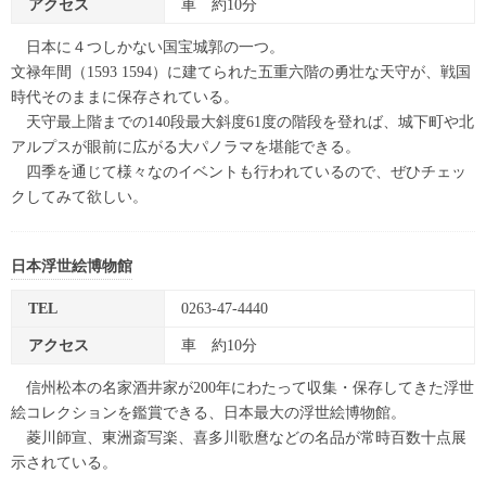
アクセス
車 約10分
日本に４つしかない国宝城郭の一つ。
文禄年間（1593 1594）に建てられた五重六階の勇壮な天守が、戦国
時代そのままに保存されている。
天守最上階までの140段最大斜度61度の階段を登れば、城下町や北
アルプスが眼前に広がる大パノラマを堪能できる。
四季を通じて様々なのイベントも行われているので、ぜひチェッ
クしてみて欲しい。
日本浮世絵博物館
TEL
0263-47-4440
アクセス
車 約10分
信州松本の名家酒井家が200年にわたって収集・保存してきた浮世
絵コレクションを鑑賞できる、日本最大の浮世絵博物館。
菱川師宣、東洲斎写楽、喜多川歌麿などの名品が常時百数十点展
示されている。