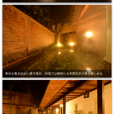
青石を敷き詰めた露天風呂。内湯では馥郁たる木曽五木の香も愉しめる