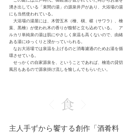
この庭には江戸時代、御殿湯が置かれていた時からお湯を
湧き出している「束間の湯」の源泉井戸があり、大浴場の湯
にも当然使われている。
大浴場の湯屋には、木曽五木（檜、槇、椹（サワラ）、檜
葉、黒檜）が使われ木の香りが馥郁と立ち込めている。 ア
ルカリ単純泉の湯は肌にやさしく泉温も高くないので、由緒
ある湯にゆっくりと浸かっていられる。
なお大浴場では泉温を上げるのと消毒濾過のためお湯を循
環させている。
せっかくの自家源泉を、ということであれば、檜造の貸切
風呂もあるので源泉掛け流しを愉しんでもらいたい。
主人手ずから饗する創作「酒肴料