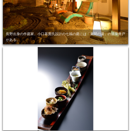
長野出身の作庭家、小口基實氏設計の七福の庭には「束間の湯」の源泉井戸
がある。