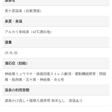
源泉名
美ケ原温泉（自家湧湯）
泉質・泉温
アルカリ単純泉（42℃湧出地）
湯量
29.3L/分
適応症（効能）
神経痛リュウマチ・病後回復ストレス解消・運動機能障害・関節
痛・筋肉痛・五十肩・神経痛・冷え性
温泉の利用形態
源泉かけ流し＋循環ろ過併用 加水なし 加温あり