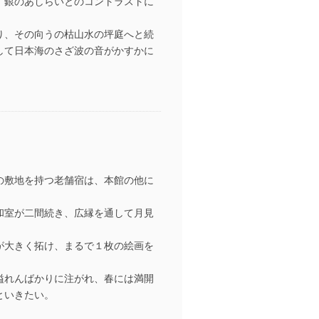
、銀のあしらいとのコントラストに
り、その向うの枯山水の坪庭へと続
して日本海のさざ波の音がかすかに
の敷地を持つ老舗宿は、本館の他に
和室が二間続き、広縁を通して月見
が大きく拓け、まるで１枚の絵画を
溢れんばかりに注がれ、春には満開
といきたい。