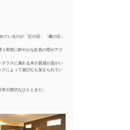
めているのが「紅の荘」「楓の荘」
漂う和室に鮮やかな紅色の壁がアク
トテラスに備わる木の質感が温かい
ックによって遊び心も加えられてい
。
日常の贅沢なひとときだ。