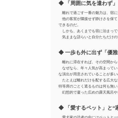
「周囲に気を遣わず」
離れで過ごす一番の魅力は、宿に
他の客室が隣接せず静けさを保て
できるのだ。
しかも、あくまでも宿に泊まって
気ままな語らいと自分たちだけの
一歩も外に出ず「優雅
離れに滞在すれば、その空間から
なぜなら、年々人気が高まってい
な演出が用意されていることが多い
たとえば離れだけを配する広大な
特等席のごとく遮るものは何も無い
幻想的で凝った広めの露天風呂や
「愛するペット」と“
愛犬家の読者の中にはペットと一