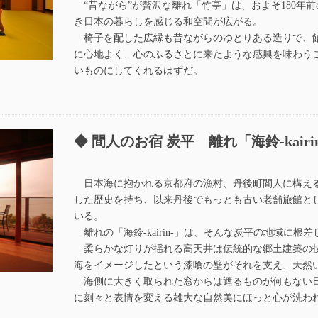
“昔ながら”が贅沢な離れ「竹亭」は、およそ180年
き日本の暮らしを感じる和空間が広がる。
椅子を配した広縁も昔ながらのゆとりある造りで、
に心地よく、心のふるさとに来たような感興を味わう
いものにしてくれるはずだ。
間人のお宿 炭平 離れ「海鈴-kairi
日本海に抱かれる京都府の漁村、丹後町間人に構え
した歴史を持ち、以来丹後でもっとも古い老舗旅館と
いる。
離れの「海鈴-kairin-」は、そんな炭平の地域に根
柔らかな灯りが揺れる高天井は伝統的な郷土建築の
海をイメージしたという漆喰の壁がそれを支え、天然
海側に大きく取られた窓からは遮るものが何もない
に刻々と表情を変える雄大な自然美にほっと心が洗わ