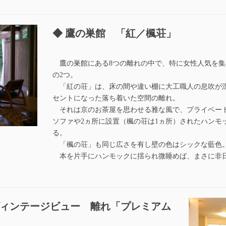
鷹の巣館 「紅／楓荘」
鷹の巣館にある8つの離れの中で、特に女性人気を集
の2つ。
「紅の荘」は、床の間や違い棚に大工職人の息吹が
セントになった落ち着いた空間の離れ。
それは京のお茶屋を思わせる雅な風で、プライベー
ソファや2ヵ所に設置（楓の荘は1ヵ所）されたハンモ
る。
「楓の荘」も同じ広さを有し壁の色はシックな藍色
本を片手にハンモックに揺られ微睡めば、まさに非
ィンテージビュー 離れ「プレミアム