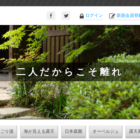
ログイン
新規会員登
二人だからこそ離れ
にごり湯
海が見える露天
日本庭園
オーベルジュ
露天