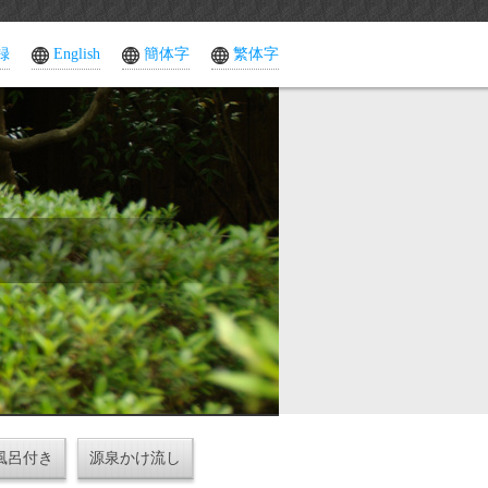
録
English
簡体字
繁体字
風呂付き
源泉かけ流し