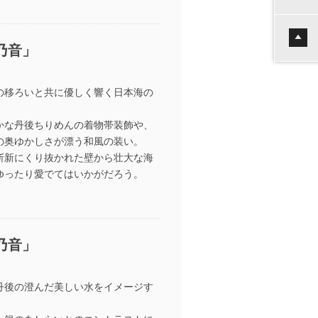
乃音」
の移ろいと共に優しく響く日本海の
かな丹後ちりめんの着物帯装飾や、
の奥ゆかしさが漂う和風の装い。
斬新にくり抜かれた壁から壮大な海
ゆったり愛でてはいかがだろう。
乃音」
丹後の澄んだ美しい水をイメージす