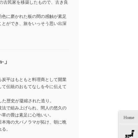
前の古民家を移築したもので、古き良
飴色に磨かれた板の間の感触が素足
ことができ、旅をいっそう思い出深
n-」
る炭平はもともと料理商として開業
して伝統のおもてなしを今に伝えて
差した歴史が凝縮された造り。
技法で組み上げられ、間人の悠久の
い草の畳は素足に心地いい。
日本海の大パノラマが拓け、朝に晩
れる。