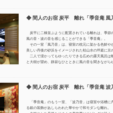
間人のお宿 炭平 離れ「季音庵 風
炭平に二棟並ぶように配置されている離れは、季節
風の音・波の音を感じることができる「季音庵」。
その一室「風乃音」は、寝室の枕元に架かる色鮮や
美しい丹後の砂浜をイメージされた枯山水の坪庭に京
二人で浸かってもゆったりできる広めの露天風呂は
と大樹が望め、静寂なひとときに風の音を聞きながら
間人のお宿 炭平 離れ「季音庵 波
「季音庵」のもう一室、「波乃音」は寝室や浴槽に
る銀の装飾があしらわれた華やかで和モダンな離れ。