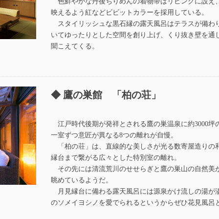
色鮮やかな丹後ちりめんの着物帯はリビングに設え
映えるよう紅などビビットカラーを採用している。
スタイリッシュな黒石縁の露天風呂はテラスが備わ
いてゆったりとした空間を創り上げ、くり抜き壁を通
聞こえてくる。
鷹の巣館 「柏の荘」
江戸時代後期が発祥とされる鷹の巣温泉に約3000坪
一室ずつ意匠が異なる8つの離れが自慢。
「柏の荘」は、直線的な美しさが光る数寄屋造りの
縁台まで繋がる広々とした特別室の離れ。
その先には清流荒川のせせらぎと鷹の巣山の自然美
眺めているようだ。
月見縁台に備わる露天風呂には源泉かけ流しの湯が
のソメイヨシノを愛でられるというからぜひ花見風呂