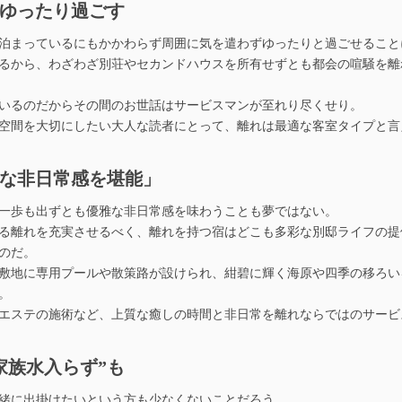
ゆったり過ごす
泊まっているにもかかわらず周囲に気を遣わずゆったりと過ごせること
るから、わざわざ別荘やセカンドハウスを所有せずとも都会の喧騒を離
いるのだからその間のお世話はサービスマンが至れり尽くせり。
空間を大切にしたい大人な読者にとって、離れは最適な客室タイプと言
な非日常感を堪能」
一歩も出ずとも優雅な非日常感を味わうことも夢ではない。
る離れを充実させるべく、離れを持つ宿はどこも多彩な別邸ライフの提
のだ。
敷地に専用プールや散策路が設けられ、紺碧に輝く海原や四季の移ろい
。
エステの施術など、上質な癒しの時間と非日常を離れならではのサービ
家族水入らず”も
緒に出掛けたいという方も少なくないことだろう。