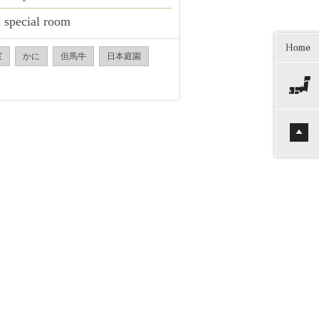
 special room
室
かに
但馬牛
日本庭園