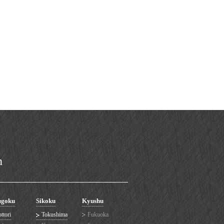
n
ugoku
Sikoku
Kyushu
ttori
Tokushima
Fukuoka