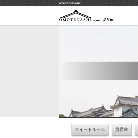
omotenashi.com
スイートルーム
貴賓室