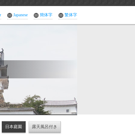
r
Japanese
簡体字
繁体字
日本庭園
露天風呂付き