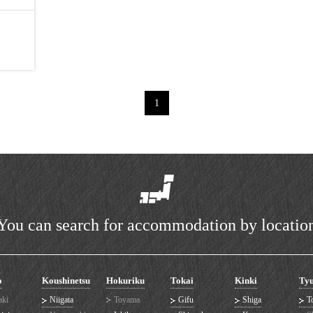
1
You can search for accommodation by locatio
o
Koushinetsu
Hokuriku
Tokai
Kinki
Ty
aki
Niigata
Toyama
Gifu
Shiga
To