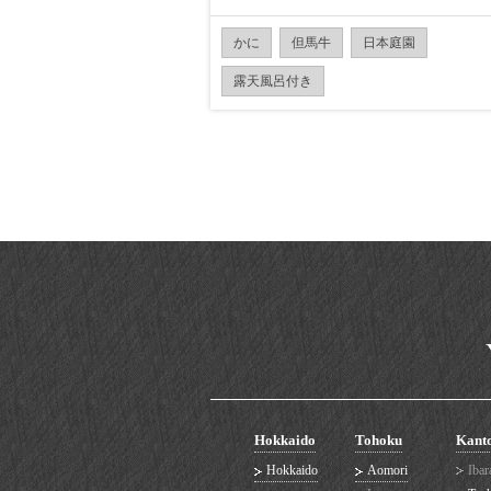
かに
但馬牛
日本庭園
露天風呂付き
Hokkaido
Tohoku
Kant
Hokkaido
Aomori
Ibar