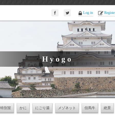
Log in
Registe
Hyogo
特別室
かに
にごり湯
メゾネット
但馬牛
絶景